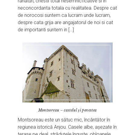
rahaturi, chestii total nesemnicficative si in
neconcordanta totala cu realitatea. Despre cat
de norocosi suntem ca lucram unde lucram,
despre cata grija are angajatorul de noi si cat
de importanti suntem in […]
Montsoreau – castelul și povestea
Montsoreau este un sătuc mic, încântător în
regiunea istorică Anjou. Casele albe, așezate în
terase pe deal, străduțele înguste, obloanele