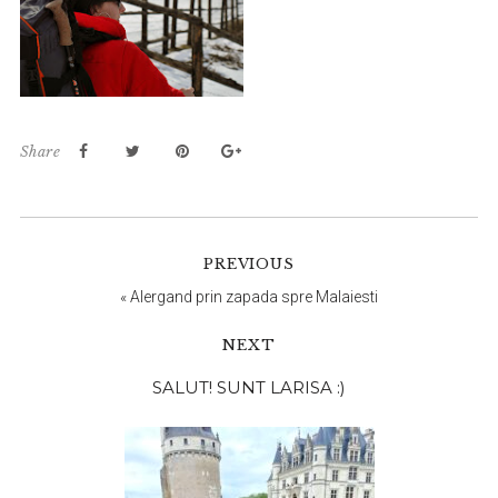
Share
PREVIOUS
«
Alergand prin zapada spre Malaiesti
NEXT
Bara
SALUT! SUNT LARISA :)
principală