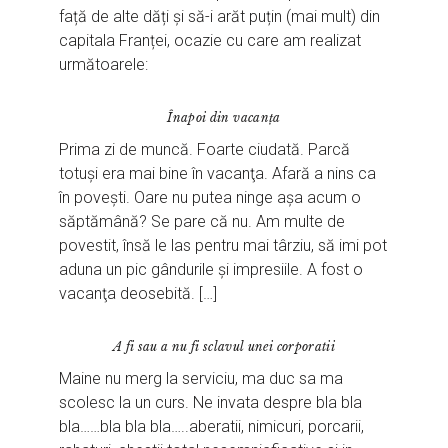
față de alte dăți și să-i arăt puțin (mai mult) din
capitala Franței, ocazie cu care am realizat
următoarele:
Înapoi din vacanţa
Prima zi de muncă. Foarte ciudată. Parcă
totuşi era mai bine în vacanţa. Afară a nins ca
în poveşti. Oare nu putea ninge aşa acum o
săptămână? Se pare că nu. Am multe de
povestit, însă le las pentru mai târziu, să imi pot
aduna un pic gândurile şi impresiile. A fost o
vacanţa deosebită. […]
A fi sau a nu fi sclavul unei corporatii
Maine nu merg la serviciu, ma duc sa ma
scolesc la un curs. Ne invata despre bla bla
bla……bla bla bla…..aberatii, nimicuri, porcarii,