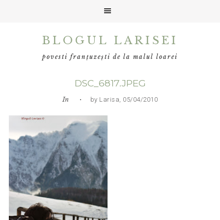
Skip
Skip
Skip
BLOGUL LARISEI
to
to
to
primary
main
primary
povesti franțuzești de la malul loarei
navigation
content
sidebar
DSC_6817.JPEG
In
• by Larisa, 05/04/2010