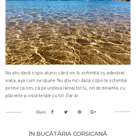
Nu știu dacă copiii atunci când vin îți schimbă cu adevărat
viața, așa cum se spune. Nu știu nici dacă copiii te schimbă
pe tine ca om, că pe undeva rămai tot tu, cel de dinainte, cu
plăcerile și visurile tale cu tot. Dar ar...
Share
ÎN BUCĂTĂRIA CORSICANĂ