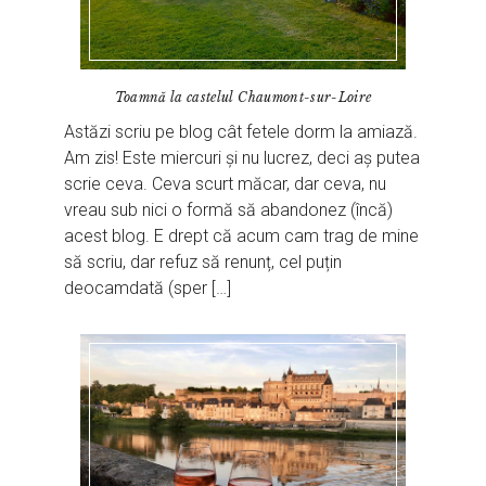
Toamnă la castelul Chaumont-sur-Loire
Astăzi scriu pe blog cât fetele dorm la amiază.
Am zis! Este miercuri și nu lucrez, deci aș putea
scrie ceva. Ceva scurt măcar, dar ceva, nu
vreau sub nici o formă să abandonez (încă)
acest blog. E drept că acum cam trag de mine
să scriu, dar refuz să renunț, cel puțin
deocamdată (sper […]