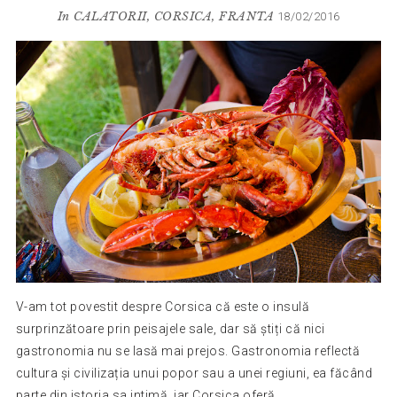
In
CALATORII
,
CORSICA
,
FRANTA
18/02/2016
V-am tot povestit despre Corsica că este o insulă
surprinzătoare prin peisajele sale, dar să știți că nici
gastronomia nu se lasă mai prejos. Gastronomia reflectă
cultura și civilizația unui popor sau a unei regiuni, ea făcând
parte din istoria sa intimă, iar Corsica oferă...