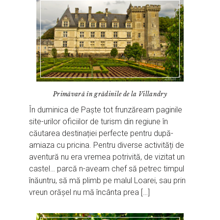
Primăvară în grădinile de la Villandry
În duminica de Paște tot frunzăream paginile
site-urilor oficiilor de turism din regiune în
căutarea destinației perfecte pentru după-
amiaza cu pricina. Pentru diverse activități de
aventură nu era vremea potrivită, de vizitat un
castel… parcă n-aveam chef să petrec timpul
înăuntru, să mă plimb pe malul Loarei, sau prin
vreun orășel nu mă încânta prea […]