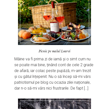
Picnic pe malul Loarei
Mâine va fi prima zi de iarnă și o simt cum nu
se poate mai bine, ținând cont de cele 2 grade
de afară, iar colac peste pupăză, m-am trezit
și cu gâtul înțepenit. Nu o să încep să-mi vărs
patriotismul pe blog cu ocazia zilei naționale,
dar n-o să-mi vărs nici frustrarile. De fapt […]