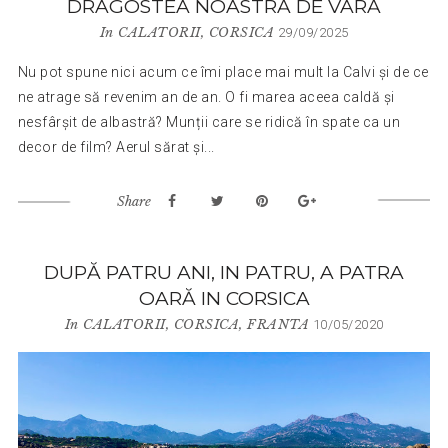
DRAGOSTEA NOASTRĂ DE VARĂ
In
CALATORII
,
CORSICA
29/09/2025
Nu pot spune nici acum ce îmi place mai mult la Calvi și de ce
ne atrage să revenim an de an. O fi marea aceea caldă și
nesfârșit de albastră? Munții care se ridică în spate ca un
decor de film? Aerul sărat și...
Share
DUPĂ PATRU ANI, IN PATRU, A PATRA
OARĂ IN CORSICA
In
CALATORII
,
CORSICA
,
FRANTA
10/05/2020