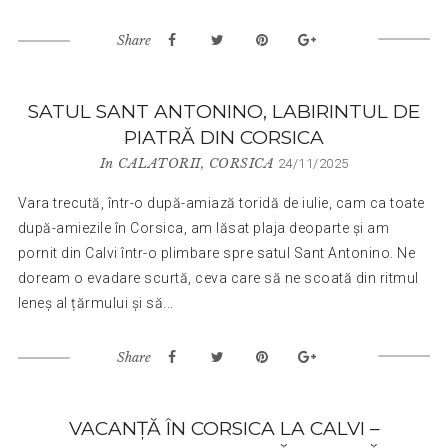
Share
SATUL SANT ANTONINO, LABIRINTUL DE
PIATRĂ DIN CORSICA
In
CALATORII
,
CORSICA
24/11/2025
Vara trecută, într-o după-amiază toridă de iulie, cam ca toate
după-amiezile în Corsica, am lăsat plaja deoparte și am
pornit din Calvi într-o plimbare spre satul Sant Antonino. Ne
doream o evadare scurtă, ceva care să ne scoată din ritmul
leneș al țărmului și să...
Share
VACANȚĂ ÎN CORSICA LA CALVI –