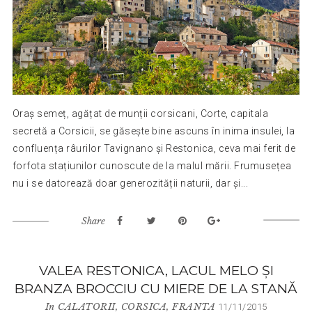
Oraș semeț, agățat de munții corsicani, Corte, capitala
secretă a Corsicii, se găsește bine ascuns în inima insulei, la
confluența râurilor Tavignano și Restonica, ceva mai ferit de
forfota stațiunilor cunoscute de la malul mării. Frumusețea
nu i se datorează doar generozității naturii, dar și...
Share
VALEA RESTONICA, LACUL MELO ȘI
BRANZA BROCCIU CU MIERE DE LA STANĂ
In
CALATORII
,
CORSICA
,
FRANTA
11/11/2015