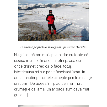
Ianuarie pe platoul Bucegilor: pe Valea Dorului
Nu știu dacă am mai spus-o, dar cu toate că
iubesc muntele în orice anotimp, așa cum
orice drumeț cred că o face, totuși
întotdeauna mi s-a părut fascinant iarna. In
acest anotimp muntele uimește prin frumusețe
și sublim. De aceea îmi plac cel mai mult
drumețiile de iarnă. Chiar dacă sunt ceva mai
grele […]