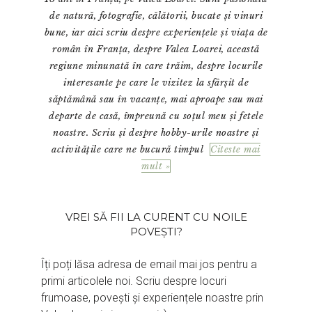
de natură, fotografie, călătorii, bucate și vinuri
bune, iar aici scriu despre experiențele și viața de
român în Franța, despre Valea Loarei, această
regiune minunată în care trăim, despre locurile
interesante pe care le vizitez la sfârșit de
săptămână sau în vacanțe, mai aproape sau mai
departe de casă, împreună cu soțul meu și fetele
noastre. Scriu și despre hobby-urile noastre și
activitățile care ne bucură timpul
Citeste mai
mult »
VREI SĂ FII LA CURENT CU NOILE
POVEȘTI?
Îți poți lăsa adresa de email mai jos pentru a
primi articolele noi. Scriu despre locuri
frumoase, povești și experiențele noastre prin