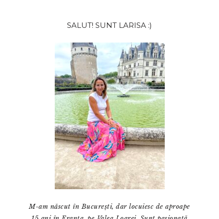
Bara
SALUT! SUNT LARISA :)
principală
M-am născut în București, dar locuiesc de aproape
15 ani în Franța, pe Valea Loarei. Sunt pasionată