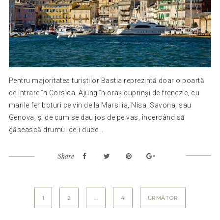
Pentru majoritatea turiștilor Bastia reprezintă doar o poartă
de intrare în Corsica. Ajung în oraș cuprinși de frenezie, cu
marile feriboturi ce vin de la Marsilia, Nisa, Savona, sau
Genova, și de cum se dau jos de pe vas, încercând să
găsească drumul ce-i duce...
Share
Paginație
1
2
…
4
URMĂTOR
articole