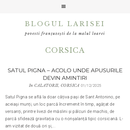
Skip
Skip
Skip
BLOGUL LARISEI
to
to
to
primary
main
primary
povesti franțuzești de la malul loarei
navigation
content
sidebar
CORSICA
SATUL PIGNA – ACOLO UNDE APUSURILE
DEVIN AMINTIRI
In
CALATORII
,
CORSICA
01/12/2025
Satul Pigna se află la doar câțiva pași de Sant Antonino, pe
aceiași munți, un loc parcă încremenit în timp, agățat de
versanți, printre livezi de măslini și pâlcuri de machis, de
parcă sfidează gravitația cu o nonșalanță tipic corsicană. L-
am vizitat de două ori și,...