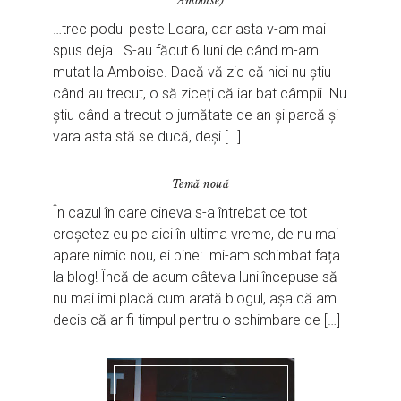
Amboise)
…trec podul peste Loara, dar asta v-am mai
spus deja. S-au făcut 6 luni de când m-am
mutat la Amboise. Dacă vă zic că nici nu știu
când au trecut, o să ziceți că iar bat câmpii. Nu
știu când a trecut o jumătate de an și parcă și
vara asta stă se ducă, deși […]
Temă nouă
În cazul în care cineva s-a întrebat ce tot
croșetez eu pe aici în ultima vreme, de nu mai
apare nimic nou, ei bine: mi-am schimbat fața
la blog! Încă de acum câteva luni începuse să
nu mai îmi placă cum arată blogul, așa că am
decis că ar fi timpul pentru o schimbare de […]