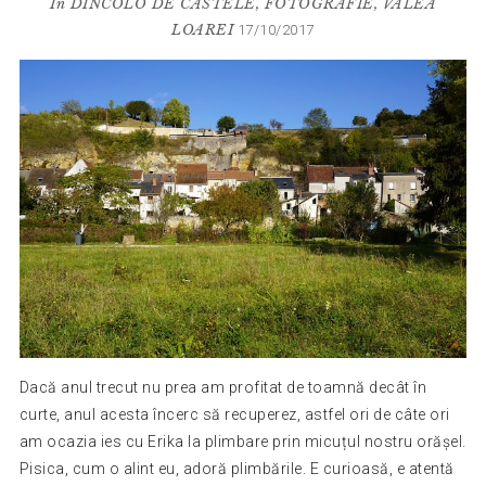
In
DINCOLO DE CASTELE
,
FOTOGRAFIE
,
VALEA
LOAREI
17/10/2017
Dacă anul trecut nu prea am profitat de toamnă decât în
curte, anul acesta încerc să recuperez, astfel ori de câte ori
am ocazia ies cu Erika la plimbare prin micuțul nostru orășel.
Pisica, cum o alint eu, adoră plimbările. E curioasă, e atentă