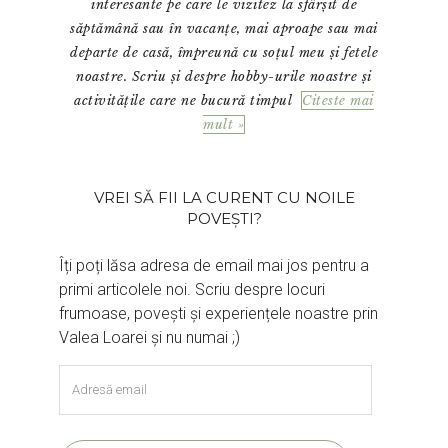
interesante pe care le vizitez la sfârșit de
săptămână sau în vacanțe, mai aproape sau mai
departe de casă, împreună cu soțul meu și fetele
noastre. Scriu și despre hobby-urile noastre și
activitățile care ne bucură timpul
Citeste mai
mult »
VREI SĂ FII LA CURENT CU NOILE
POVEȘTI?
Îți poți lăsa adresa de email mai jos pentru a
primi articolele noi. Scriu despre locuri
frumoase, povești și experiențele noastre prin
Valea Loarei și nu numai ;)
Adresă
email