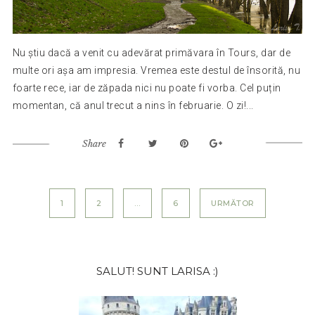
Nu știu dacă a venit cu adevărat primăvara în Tours, dar de
multe ori așa am impresia. Vremea este destul de însorită, nu
foarte rece, iar de zăpada nici nu poate fi vorba. Cel puțin
momentan, că anul trecut a nins în februarie. O zi!...
Share
Paginație
1
2
…
6
URMĂTOR
articole
Bara
SALUT! SUNT LARISA :)
principală