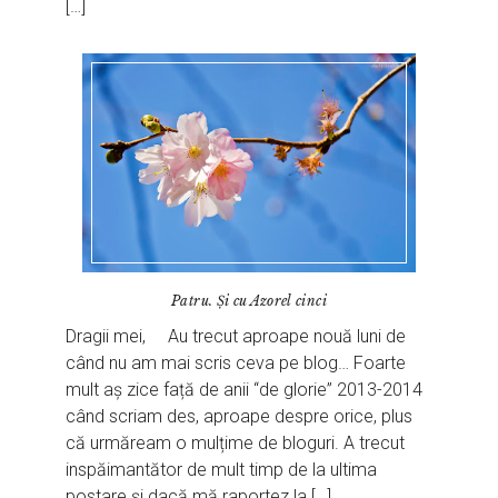
[…]
Patru. Și cu Azorel cinci
Dragii mei, Au trecut aproape nouă luni de
când nu am mai scris ceva pe blog… Foarte
mult aș zice față de anii “de glorie” 2013-2014
când scriam des, aproape despre orice, plus
că urmăream o mulțime de bloguri. A trecut
inspăimantător de mult timp de la ultima
postare și dacă mă raportez la […]