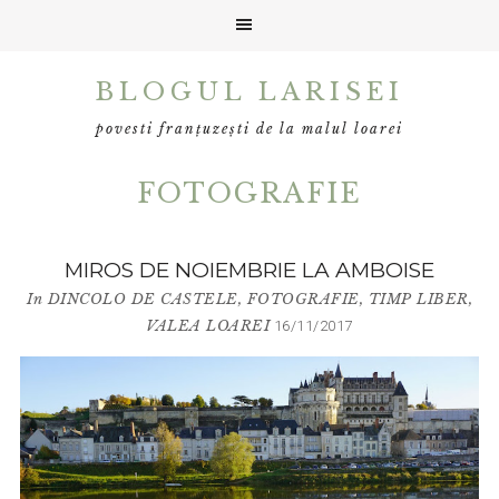
Skip
Skip
Skip
BLOGUL LARISEI
to
to
to
primary
main
primary
povesti franțuzești de la malul loarei
navigation
content
sidebar
FOTOGRAFIE
MIROS DE NOIEMBRIE LA AMBOISE
In
DINCOLO DE CASTELE
,
FOTOGRAFIE
,
TIMP LIBER
,
VALEA LOAREI
16/11/2017