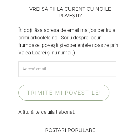
VREI SĂ FII LA CURENT CU NOILE
POVEȘTI?
Îți poți lăsa adresa de email mai jos pentru a
primi articolele noi. Scriu despre locuri
frumoase, povești și experiențele noastre prin
Valea Loarei și nu numai ;)
Adresă
email
TRIMITE-MI POVEȘTILE!
Alătură-te celuilalt abonat.
POSTARI POPULARE