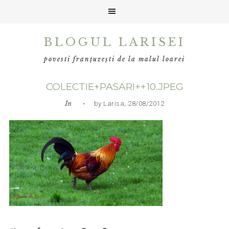
Skip
Skip
Skip
BLOGUL LARISEI
to
to
to
primary
main
primary
povesti franțuzești de la malul loarei
navigation
content
sidebar
COLECTIE+PASARI++10.JPEG
In
• by Larisa, 28/08/2012