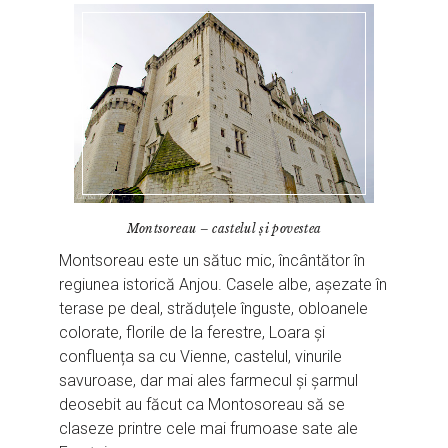
Montsoreau – castelul și povestea
Montsoreau este un sătuc mic, încântător în
regiunea istorică Anjou. Casele albe, așezate în
terase pe deal, străduțele înguste, obloanele
colorate, florile de la ferestre, Loara și
confluența sa cu Vienne, castelul, vinurile
savuroase, dar mai ales farmecul și șarmul
deosebit au făcut ca Montosoreau să se
claseze printre cele mai frumoase sate ale