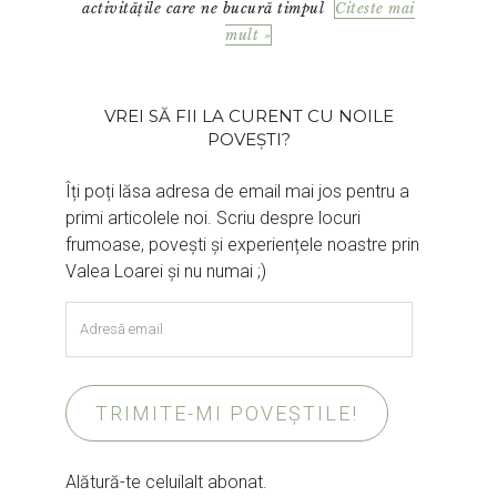
activitățile care ne bucură timpul
Citeste mai
mult »
VREI SĂ FII LA CURENT CU NOILE
POVEȘTI?
Îți poți lăsa adresa de email mai jos pentru a
primi articolele noi. Scriu despre locuri
frumoase, povești și experiențele noastre prin
Valea Loarei și nu numai ;)
Adresă
email
TRIMITE-MI POVEȘTILE!
Alătură-te celuilalt abonat.