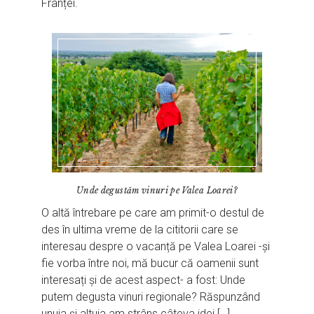
Franței.
Unde degustăm vinuri pe Valea Loarei?
O altă întrebare pe care am primit-o destul de
des în ultima vreme de la cititorii care se
interesau despre o vacanță pe Valea Loarei -și
fie vorba între noi, mă bucur că oamenii sunt
interesați și de acest aspect- a fost: Unde
putem degusta vinuri regionale? Răspunzând
unuia și altuia am strâns câteva idei […]