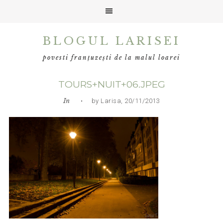
Skip
Skip
Skip
BLOGUL LARISEI
to
to
to
primary
main
primary
povesti franțuzești de la malul loarei
navigation
content
sidebar
TOURS+NUIT+06.JPEG
In
• by Larisa, 20/11/2013