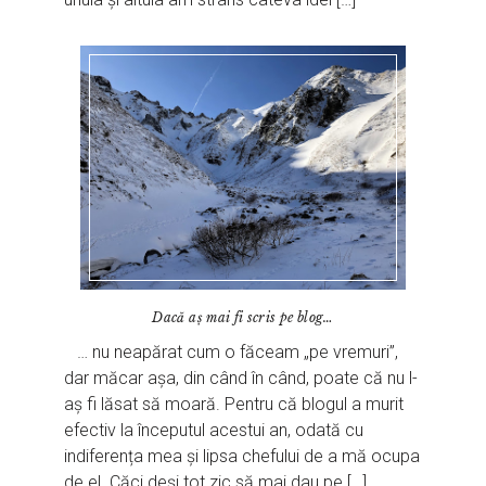
Dacă aș mai fi scris pe blog…
… nu neapărat cum o făceam „pe vremuri”,
dar măcar așa, din când în când, poate că nu l-
aș fi lăsat să moară. Pentru că blogul a murit
efectiv la începutul acestui an, odată cu
indiferența mea și lipsa chefului de a mă ocupa
de el. Căci deși tot zic să mai dau pe […]