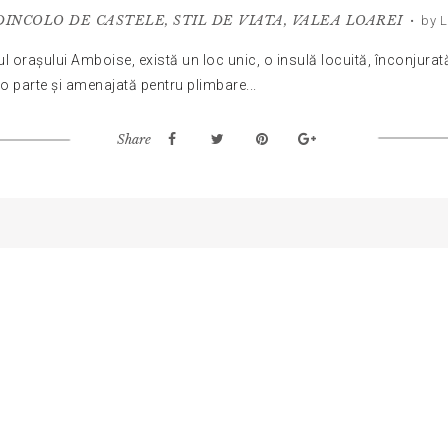
DINCOLO DE CASTELE
,
STIL DE VIATA
,
VALEA LOAREI
•
by L
l orașului Amboise, există un loc unic, o insulă locuită, înconjurată 
-o parte și amenajată pentru plimbare...
Share