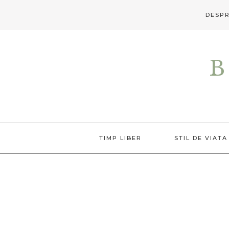
DESPR
Skip
Skip
to
to
B
primary
main
navigation
content
TIMP LIBER
STIL DE VIATA