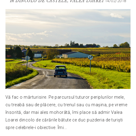
In
DINCOLO DE CASTELE
,
VALEA LOAREI
14/02/2018
Vă fac o mărturisire. Pe parcursul tuturor periplurilor mele,
cu treabă sau de plăcere, cu trenul sau cu mașina, pe vreme
însorită, dar mai ales mohorâtă, îmi place să admir Valea
Loarei dincolo de cărările bătute ce duc puzderia de turiști
spre celebrele-i obiective. Îmi...