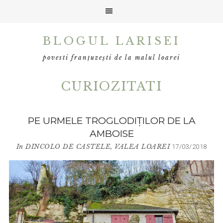
Skip
Skip
BLOGUL LARISEI
to
to
primary
main
povesti franțuzești de la malul loarei
navigation
content
CURIOZITATI
PE URMELE TROGLODIŢILOR DE LA
AMBOISE
In
DINCOLO DE CASTELE
,
VALEA LOAREI
17/03/2018