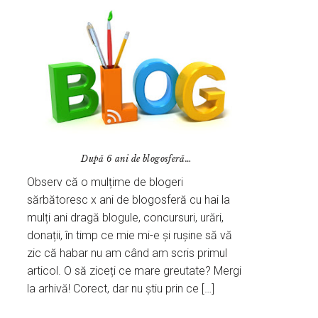
După 6 ani de blogosferă…
Observ că o mulțime de blogeri
sărbătoresc x ani de blogosferă cu hai la
mulți ani dragă blogule, concursuri, urări,
donații, în timp ce mie mi-e și rușine să vă
zic că habar nu am când am scris primul
articol. O să ziceți ce mare greutate? Mergi
la arhivă! Corect, dar nu știu prin ce […]