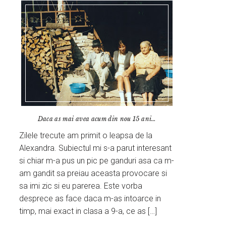
Daca as mai avea acum din nou 15 ani…
Zilele trecute am primit o leapsa de la
Alexandra. Subiectul mi s-a parut interesant
si chiar m-a pus un pic pe ganduri asa ca m-
am gandit sa preiau aceasta provocare si
sa imi zic si eu parerea. Este vorba
desprece as face daca m-as intoarce in
timp, mai exact in clasa a 9-a, ce as […]