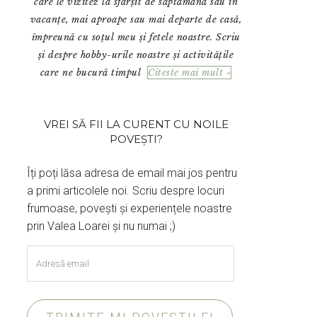
care le vizitez la sfârșit de săptămână sau în
vacanțe, mai aproape sau mai departe de casă,
împreună cu soțul meu și fetele noastre. Scriu
și despre hobby-urile noastre și activitățile
care ne bucură timpul
Citeste mai mult »
VREI SĂ FII LA CURENT CU NOILE
POVEȘTI?
Îți poți lăsa adresa de email mai jos pentru
a primi articolele noi. Scriu despre locuri
frumoase, povești și experiențele noastre
prin Valea Loarei și nu numai ;)
Adresă
email