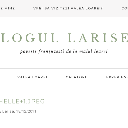
E MINE
VREI SA VIZITEZI VALEA LOAREI?
CO
LOGUL LARIS
povesti franțuzești de la malul loarei
VALEA LOAREI
CALATORII
EXPERIEN
HELLE+1.JPEG
arisa, 18/12/2011