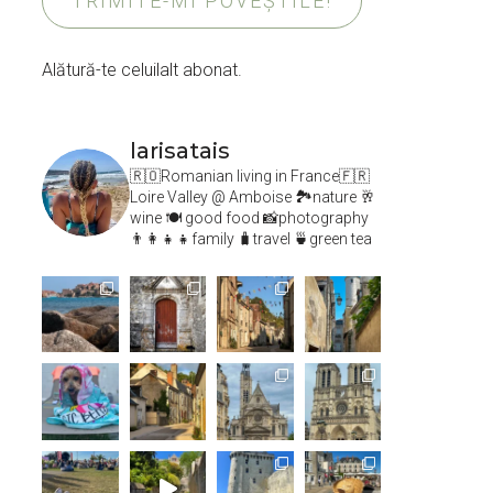
TRIMITE-MI POVEȘTILE!
Alătură-te celuilalt abonat.
larisatais
🇷🇴Romanian living in France🇫🇷
Loire Valley @ Amboise
🏞️nature 🥂
wine 🍽 good food 📸photography
👨‍👩‍👧‍👧family 🧳travel 🍵green tea