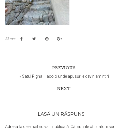
Share
Reader
PREVIOUS
Interactions
«
Satul Pigna – acolo unde apusurile devin amintiri
NEXT
LASĂ UN RĂSPUNS
Adresa ta de email nu va fi publicată.
Câmpurile obligatorii sunt