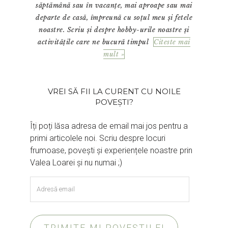
săptămână sau în vacanțe, mai aproape sau mai
departe de casă, împreună cu soțul meu și fetele
noastre. Scriu și despre hobby-urile noastre și
activitățile care ne bucură timpul
Citeste mai
mult »
VREI SĂ FII LA CURENT CU NOILE
POVEȘTI?
Îți poți lăsa adresa de email mai jos pentru a
primi articolele noi. Scriu despre locuri
frumoase, povești și experiențele noastre prin
Valea Loarei și nu numai ;)
Adresă
email
TRIMITE-MI POVEȘTILE!