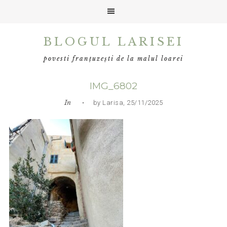
Skip
Skip
Skip
BLOGUL LARISEI
to
to
to
primary
main
primary
povesti franțuzești de la malul loarei
navigation
content
sidebar
IMG_6802
In
• by Larisa, 25/11/2025