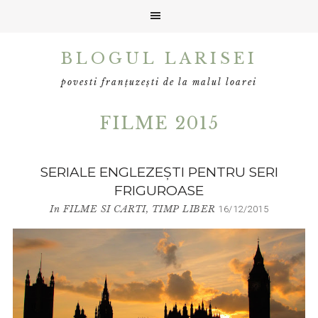
Skip
Skip
BLOGUL LARISEI
to
to
primary
main
povesti franțuzești de la malul loarei
navigation
content
FILME 2015
SERIALE ENGLEZEŞTI PENTRU SERI
FRIGUROASE
In
FILME SI CARTI
,
TIMP LIBER
16/12/2015