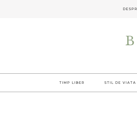
DESPR
Skip
Skip
to
to
B
primary
main
navigation
content
TIMP LIBER
STIL DE VIATA