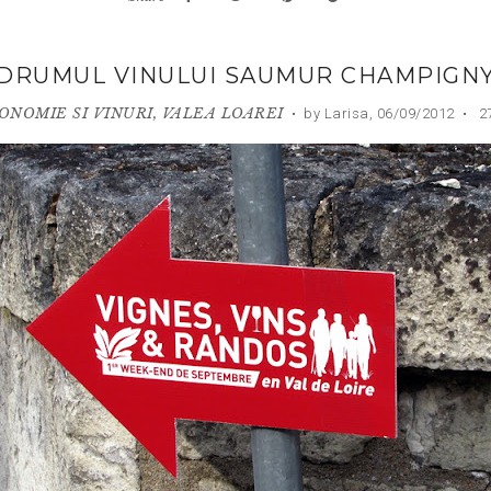
DRUMUL VINULUI SAUMUR CHAMPIGN
ONOMIE SI VINURI
,
VALEA LOAREI
•
by Larisa,
06/09/2012
•
2