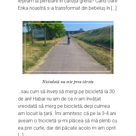
ieșeam la plimbare în căruțul grena? Când oare
Erika noastră s-a transformat din bebeluș în […]
Niciodată nu este prea târziu
…sau cum să înveți să mergi pe bicicletă la 30
de ani! Habar nu am de ce n-am învățat
vreodată să merg pe bicicletă, deși culmea
am locuit la țară. Îmi amintesc că pe la 3-4 ani
aveam o tricicletă și-mi plăcea să mă plimb cu
ea prin curte, dar din păcate acolo m-am oprit
[…]