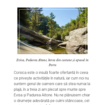
Evisa, Padurea Aïtone, berea din castane și apusul în
Porto
Corsica este o insulă foarte ofertantă în ceea
ce privește activitățile în natură, iar cum noi nu
suntem genul de oameni care să stea numai la
plajă, în a treia zi am plecat spre munte spre
Evisa și Padurea Aïtone. Nu ne plănuisem chiar
o drumeție adevărată pe culmi stâncoase, cel