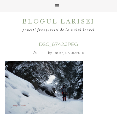
Skip
Skip
Skip
BLOGUL LARISEI
to
to
to
primary
main
primary
povesti franțuzești de la malul loarei
navigation
content
sidebar
DSC_6742.JPEG
In
• by Larisa, 05/04/2010