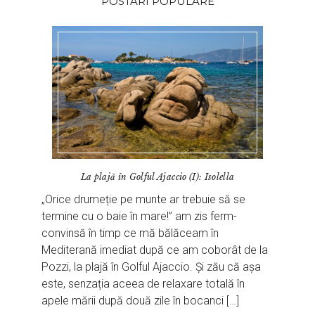
POSTARI POPULARE
La plajă în Golful Ajaccio (I): Isolella
„Orice drumeție pe munte ar trebuie să se
termine cu o baie în mare!” am zis ferm-
convinsă în timp ce mă bălăceam în
Mediterană imediat după ce am coborât de la
Pozzi, la plajă în Golful Ajaccio. Și zău că așa
este, senzația aceea de relaxare totală în
apele mării după două zile în bocanci […]