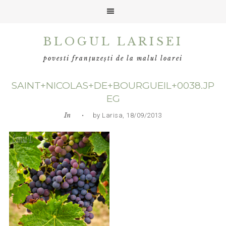
Skip
Skip
Skip
BLOGUL LARISEI
to
to
to
primary
main
primary
povesti franțuzești de la malul loarei
navigation
content
sidebar
SAINT+NICOLAS+DE+BOURGUEIL+0038.JP
EG
In
• by Larisa, 18/09/2013