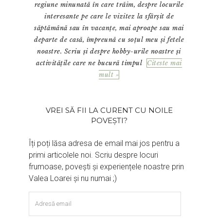
regiune minunată în care trăim, despre locurile
interesante pe care le vizitez la sfârșit de
săptămână sau în vacanțe, mai aproape sau mai
departe de casă, împreună cu soțul meu și fetele
noastre. Scriu și despre hobby-urile noastre și
activitățile care ne bucură timpul
Citeste mai
mult »
VREI SĂ FII LA CURENT CU NOILE
POVEȘTI?
Îți poți lăsa adresa de email mai jos pentru a
primi articolele noi. Scriu despre locuri
frumoase, povești și experiențele noastre prin
Valea Loarei și nu numai ;)
Adresă
email