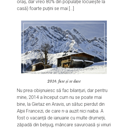
oraș, dar vreo 80% din populație locuiește la
casă) foarte puțini se mai […]
2014: fuse și se duse
Nu prea obișnuiesc să fac bilanțuri, dar pentru
mine, 2014 a început cum nu se poate mai
bine, la Gietaz en Aravis, un sătuc pierdut din
Alpii Francezi, de care n-a auzit nici naiba. A
fost o vacanță de ianuarie cu multe drumeții,
zăpadă din belșug, mâncare savuroasă și vinuri