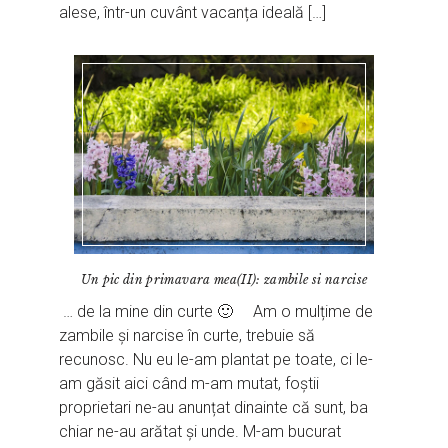
alese, într-un cuvânt vacanța ideală […]
Un pic din primavara mea(II): zambile si narcise
… de la mine din curte 🙂 Am o mulțime de
zambile și narcise în curte, trebuie să
recunosc. Nu eu le-am plantat pe toate, ci le-
am găsit aici când m-am mutat, foștii
proprietari ne-au anunțat dinainte că sunt, ba
chiar ne-au arătat și unde. M-am bucurat