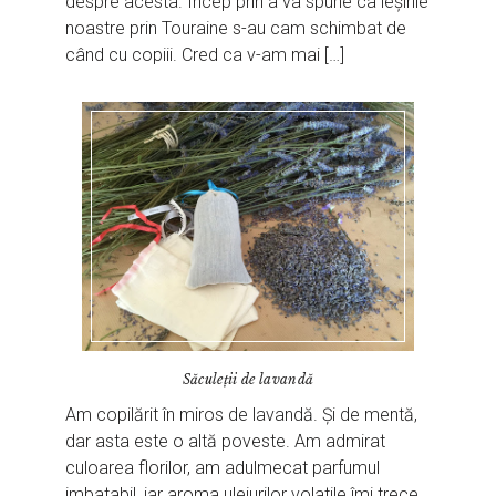
despre acesta. Încep prin a va spune ca ieșirile
noastre prin Touraine s-au cam schimbat de
când cu copiii. Cred ca v-am mai […]
Săculeții de lavandă
Am copilărit în miros de lavandă. Și de mentă,
dar asta este o altă poveste. Am admirat
culoarea florilor, am adulmecat parfumul
imbatabil, iar aroma uleiurilor volatile îmi trece