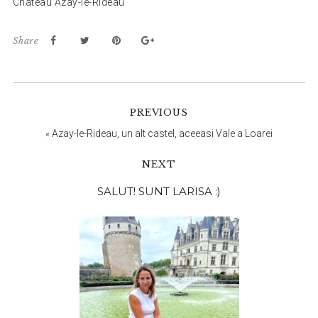
Chateau Azay-le-Rideau
Share
PREVIOUS
«
Azay-le-Rideau, un alt castel, aceeasi Vale a Loarei
NEXT
Bara
SALUT! SUNT LARISA :)
principală