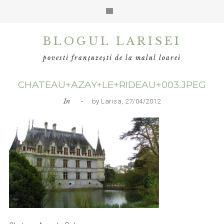
Skip
Skip
Skip
BLOGUL LARISEI
to
to
to
primary
main
primary
povesti franțuzești de la malul loarei
navigation
content
sidebar
CHATEAU+AZAY+LE+RIDEAU+003.JPEG
In
• by Larisa, 27/04/2012