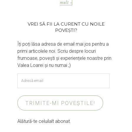
mult »
VREI SĂ FII LA CURENT CU NOILE
POVEȘTI?
Îți poți lăsa adresa de email mai jos pentru a
primi articolele noi. Scriu despre locuri
frumoase, povești și experiențele noastre prin
Valea Loarei și nu numai ;)
Adresă
email
TRIMITE-MI POVEȘTILE!
Alătură-te celuilalt abonat.