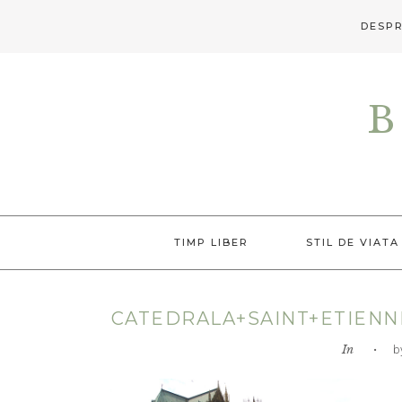
DESPR
Skip
Skip
Skip
to
to
to
B
primary
main
primary
navigation
content
sidebar
TIMP LIBER
STIL DE VIATA
CATEDRALA+SAINT+ETIENN
In
• by L