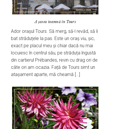
A șasea toamnă în Tours
Ador orașul Tours. Să merg, să-l revăd, să îi
bat străduțele la pas. Este un oraș viu, șic,
exact pe placul meu și chiar dacă nu mai
locuiesc în centrul său, pe străduța îngustă
din cartierul Prébandes, revin cu drag ori de
câte ori am ocazia. Față de Tours simt un
atașament aparte, mă cheamă […]