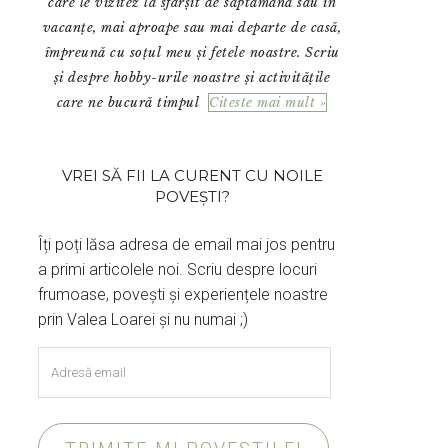
care le vizitez la sfârșit de săptămână sau în
vacanțe, mai aproape sau mai departe de casă,
împreună cu soțul meu și fetele noastre. Scriu
și despre hobby-urile noastre și activitățile
care ne bucură timpul
Citeste mai mult »
VREI SĂ FII LA CURENT CU NOILE
POVEȘTI?
Îți poți lăsa adresa de email mai jos pentru
a primi articolele noi. Scriu despre locuri
frumoase, povești și experiențele noastre
prin Valea Loarei și nu numai ;)
Adresă
email