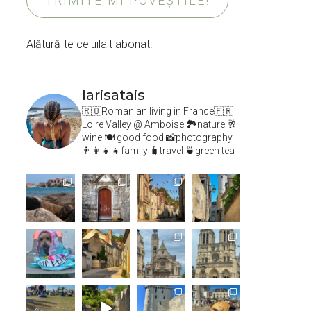
TRIMITE-MI POVEȘTILE!
Alătură-te celuilalt abonat.
larisatais
🇷🇴Romanian living in France🇫🇷
Loire Valley @ Amboise
🏞️nature 🥂
wine 🍽 good food 📸photography
👨‍👩‍👧‍👧family 🧳travel 🍵green tea