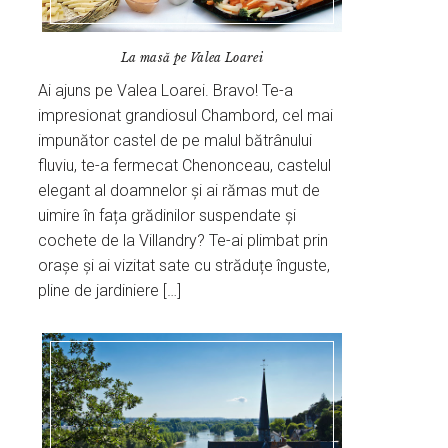
La masă pe Valea Loarei
Ai ajuns pe Valea Loarei. Bravo! Te-a
impresionat grandiosul Chambord, cel mai
impunător castel de pe malul bătrânului
fluviu, te-a fermecat Chenonceau, castelul
elegant al doamnelor și ai rămas mut de
uimire în fața grădinilor suspendate și
cochete de la Villandry? Te-ai plimbat prin
orașe și ai vizitat sate cu străduțe înguste,
pline de jardiniere […]