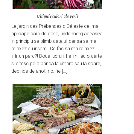
Ultimele culori ale verii
Le jardin des Prébendes d’Oé este cel mai
aproape parc de casa, unde merg adeasea
in principiu sa plimb catelul, dar sa sa ma
relaxez eu insami. Ce fac sa ma relaxez
intr-un parc?! Doua lucruri: fie imi iau o carte
si citesc pe o banca la umbra sau la soare,
depinde de anotimp, fie […]