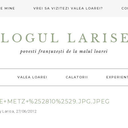
E MINE
VREI SA VIZITEZI VALEA LOAREI?
CO
LOGUL LARIS
povesti franțuzești de la malul loarei
VALEA LOAREI
CALATORII
EXPERIEN
E+METZ+%252810%2529.JPG.JPEG
arisa, 27/06/2012