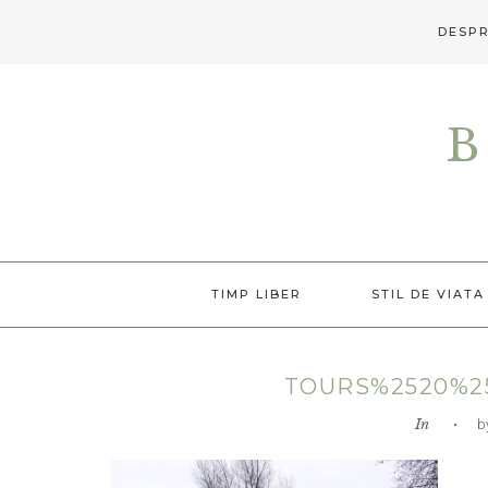
DESPR
Skip
Skip
Skip
to
to
to
B
primary
main
primary
navigation
content
sidebar
TIMP LIBER
STIL DE VIATA
TOURS%2520%25
In
• by L