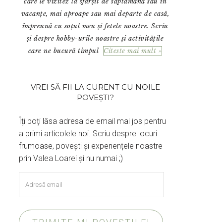
care le vizitez la sfârșit de săptămână sau în
vacanțe, mai aproape sau mai departe de casă,
împreună cu soțul meu și fetele noastre. Scriu
și despre hobby-urile noastre și activitățile
care ne bucură timpul
Citeste mai mult »
VREI SĂ FII LA CURENT CU NOILE
POVEȘTI?
Îți poți lăsa adresa de email mai jos pentru
a primi articolele noi. Scriu despre locuri
frumoase, povești și experiențele noastre
prin Valea Loarei și nu numai ;)
Adresă
email