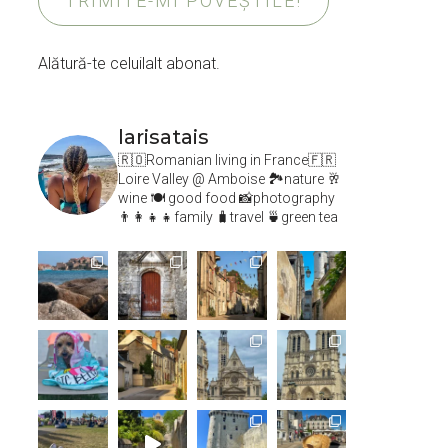
TRIMITE-MI POVEȘTILE!
Alătură-te celuilalt abonat.
larisatais
🇷🇴Romanian living in France🇫🇷
Loire Valley @ Amboise
🏞️nature 🥂
wine 🍽 good food 📸photography
👨‍👩‍👧‍👧family 🧳travel 🍵green tea