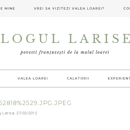
E MINE
VREI SA VIZITEZI VALEA LOAREI?
CO
LOGUL LARIS
povesti franțuzești de la malul loarei
VALEA LOAREI
CALATORII
EXPERIEN
2818%2529.JPG.JPEG
arisa, 27/02/2012