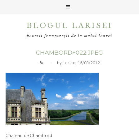
Skip
Skip
Skip
BLOGUL LARISEI
to
to
to
primary
main
primary
povesti franțuzești de la malul loarei
navigation
content
sidebar
CHAMBORD+022.JPEG
In
• by Larisa, 15/08/2012
Chateau de Chambord