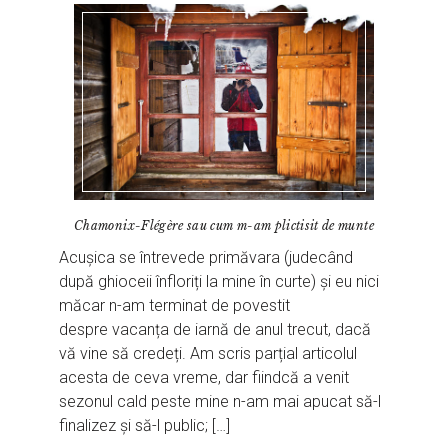
Chamonix-Flégère sau cum m-am plictisit de munte
Acușica se întrevede primăvara (judecând
după ghioceii înfloriți la mine în curte) și eu nici
măcar n-am terminat de povestit
despre vacanța de iarnă de anul trecut, dacă
vă vine să credeți. Am scris parțial articolul
acesta de ceva vreme, dar fiindcă a venit
sezonul cald peste mine n-am mai apucat să-l
finalizez și să-l public; […]