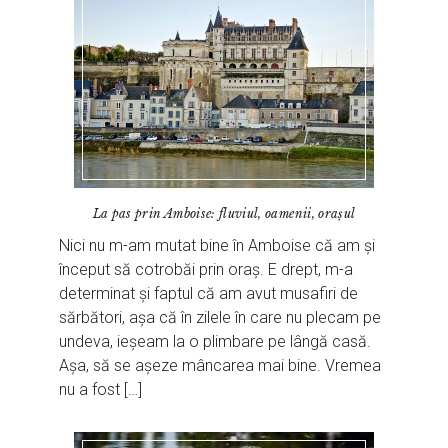
La pas prin Amboise: fluviul, oamenii, orașul
Nici nu m-am mutat bine în Amboise că am și
început să cotrobăi prin oraș. E drept, m-a
determinat și faptul că am avut musafiri de
sărbători, așa că în zilele în care nu plecam pe
undeva, ieșeam la o plimbare pe lângă casă.
Așa, să se așeze mâncarea mai bine. Vremea
nu a fost […]