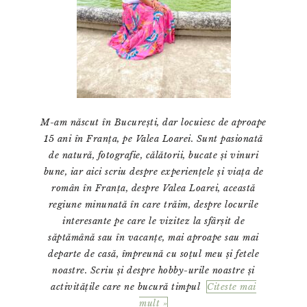
M-am născut în București, dar locuiesc de aproape
15 ani în Franța, pe Valea Loarei. Sunt pasionată
de natură, fotografie, călătorii, bucate și vinuri
bune, iar aici scriu despre experiențele și viața de
român în Franța, despre Valea Loarei, această
regiune minunată în care trăim, despre locurile
interesante pe care le vizitez la sfârșit de
săptămână sau în vacanțe, mai aproape sau mai
departe de casă, împreună cu soțul meu și fetele
noastre. Scriu și despre hobby-urile noastre și
activitățile care ne bucură timpul
Citeste mai
mult »