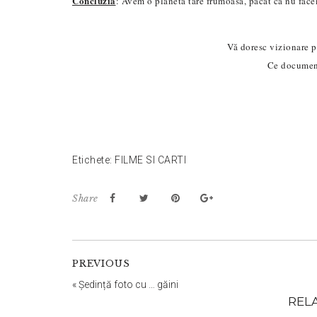
Concluzia
: Avem o planetă tare frumoasă, păcat că nu face
Vă doresc vizionare pl
Ce documen
Etichete:
FILME SI CARTI
Share
Reader
PREVIOUS
Interactions
«
Ședință foto cu … găini
REL