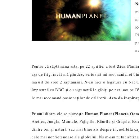
N
ma
m
R
P
pa
nu
Ziua Pămân
Pentru că săptămâna asta, pe 22 aprilie, a fost
așa de frig, încât mă gândesc serios să-mi scot sania, ei b
mă uit de vreo 2 săptămâni. N-au nici o legătură cu Nat G
împreună cu BBC și cu siguranță le găsiți pe net, sau pe D
Asta da inspiraț
le mai recomand pasiona
ț
ilor de călătorii.
Human Planet
(Planeta Oam
Primul dintre ele se numește
Arctica, Jungla, Muntele, Pajiștile, Râurile și Orașele. E
dintre om și natură, sau mai bine zis despre incredibila ca
cele mai neprietenoase ale globului. Nu m-am putut abține 