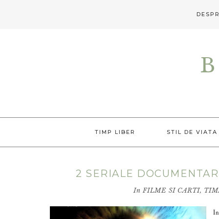
DESPR
Skip
Skip
Skip
to
to
to
B
primary
main
primary
navigation
content
sidebar
TIMP LIBER
STIL DE VIATA
2 SERIALE DOCUMENTAR
In
FILME SI CARTI
,
TIM
Î