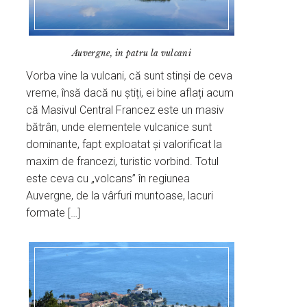
Auvergne, in patru la vulcani
Vorba vine la vulcani, că sunt stinși de ceva
vreme, însă dacă nu știți, ei bine aflați acum
că Masivul Central Francez este un masiv
bătrân, unde elementele vulcanice sunt
dominante, fapt exploatat și valorificat la
maxim de francezi, turistic vorbind. Totul
este ceva cu „volcans” în regiunea
Auvergne, de la vârfuri muntoase, lacuri
formate […]