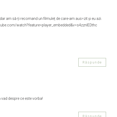
 dar am să-ți recomand un filmuleț de care-am aus=zit și eu azi.
utube.com/watch?feature=player_embedded&v=s4zznlEDthc
Răspunde
vad despre ce este vorba!
Răspunde