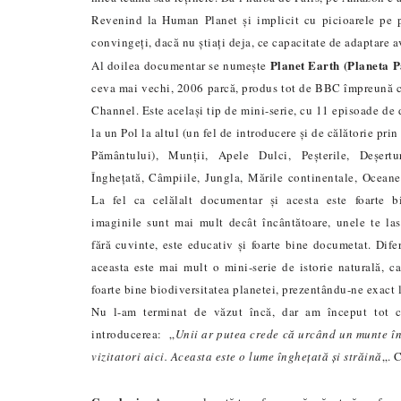
Revenind la Human Planet și implicit cu picioarele pe 
convingeți, dacă nu știați deja, ce capacitate de adaptare 
Planet Earth
(Planeta 
Al doilea documentar se numește
ceva mai vechi, 2006 parcă, produs tot de BBC împreună 
Channel. Este același tip de mini-serie, cu 11 episoade de 
la un Pol la altul (un fel de introducere și de călătorie prin
Pământului), Munții, Apele Dulci, Peșterile, Deșertu
Înghețată, Câmpiile, Jungla, Mările continentale, Oceanel
La fel c
a
celălalt documentar și acesta este foarte bi
imaginile sunt mai mult decât încântătoare, unele te las
fără cuvinte, este educativ și foarte bine documetat. Dife
aceasta este mai mult o mini-serie de istorie natural
ă
, 
foarte bine biodiversitatea planetei, prezentându-ne exact 
Nu l-am terminat de văzut încă, dar am început tot cu
introducerea: „
Unii ar putea crede că urcând un munte înal
vizitatori aici. Aceast
a
este o lume înghețată și străin
ă
„. 