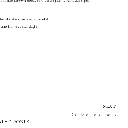
m nimic altceva decât să o distrugem… lent, dar sigur!
ăcută, dacă nu le-ați văzut deja!
tare imi recomanda
ț
i?
NEXT
Cugetări despre de toate
»
ATED POSTS