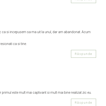
c ca si incepusem sa ma uit la unul, dar am abandonat. Acum
esionati ca si tine.
Răspunde
primul este mult mai captivant si mult mai bine realizat zic eu.
Răspunde