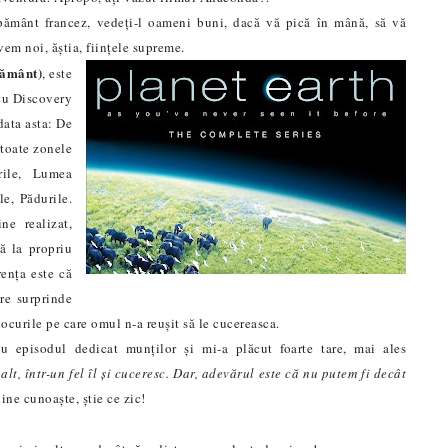
pământ francez, vedeți-l oameni buni, dacă vă pică în mână, să vă
avem noi, ăștia, ființele supreme.
Pământ)
, este
cu Discovery
data asta: De
 toate zonele
rile, Lumea
e, Pădurile.
ne realizat,
ă la propriu
renț
a
este că
care surprinde
locurile pe care omul n-a reușit să le cucereasca.
 episodul dedicat munților și mi-a plăcut foarte tare, mai ales
t, într-un fel îl și cuceresc. Dar, adevărul este că nu putem fi decât
Cine cunoaște, știe ce zic!