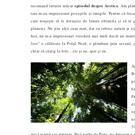
episodul despre Arctica
recomand tuturor măcar
. Am plân
tare m-au impresionat poveștile și imagile. Pentru că fiec
care reușește să te detașeze de lumea obinuita și să te
planetei. Nu știu alții cum sunt, dar eu iubesc natura și n
fost, nu m-a impresionat vreodată mai mult decât un munte
loto
” o călătorie la Polul Nord, o plimbare prin savană, ș
chiar să câștig la loto…zic și eu, sper și eu.
A
B
pa
b
Pe
d
o
ne
2
mică teamă sau reținere. Da-l naiba de Paris, pe Amazon e 