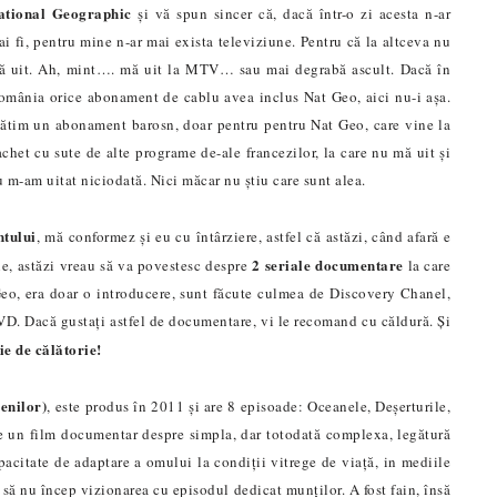
ational Geographic
și vă spun sincer că, dacă într-o zi acesta n-ar
i fi, pentru mine n-ar mai exista televiziune. Pentru că la altceva nu
ă uit. Ah, mint…. mă uit la MTV… sau mai degrabă ascult. Dacă în
omânia orice abonament de cablu avea inclus Nat Geo, aici nu-i așa.
lătim un abonament barosn, doar pentru pentru Nat Geo, care vine la
chet cu sute de alte programe de-ale francezilor, la care nu mă uit și
 m-am uitat niciodată. Nici măcar nu știu care sunt alea.
tului
, mă conformez și eu cu întârziere, astfel că astăzi, când afară e
2 seriale documentare
ine, astăzi vreau să va povestesc despre
la care
eo, era doar o introducere, sunt făcute culmea de Discovery Chanel,
VD. Dacă gustați astfel de documentare, vi le recomand cu căldură. Și
ie de călătorie!
enilor)
, este produs în 2011 și are 8 episoade: Oceanele, Deșerturile,
ste un film documentar despre simpla, dar totodată complexa, legătură
pacitate de adaptare a omului la condiții vitrege de via
ț
ă
,
in mediile
să nu încep vizionarea cu episodul dedicat munților. A fost fain, însă