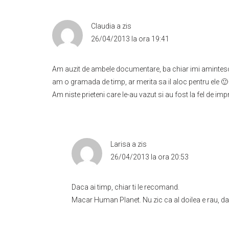
Claudia
a zis
26/04/2013 la ora 19:41
Am auzit de ambele documentare, ba chiar imi amintes
am o gramada de timp, ar merita sa il aloc pentru ele 🙂
Am niste prieteni care le-au vazut si au fost la fel de impr
Larisa
a zis
26/04/2013 la ora 20:53
Daca ai timp, chiar ti le recomand.
Macar Human Planet. Nu zic ca al doilea e rau, dar 