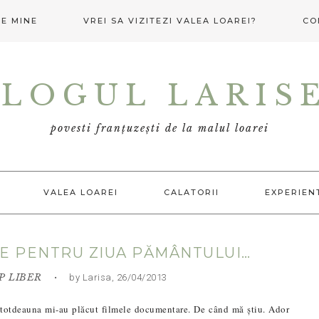
E MINE
VREI SA VIZITEZI VALEA LOAREI?
CO
LOGUL LARIS
povesti franțuzești de la malul loarei
VALEA LOAREI
CALATORII
EXPERIEN
E PENTRU ZIUA PĂMÂNTULUI…
P LIBER
• by Larisa, 26/04/2013
ntotdeauna mi-au plăcut filmele documentare. De când mă știu. Ador