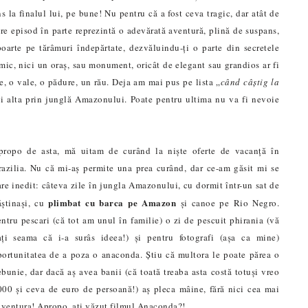
s la finalul lui, pe bune! Nu pentru că a fost ceva tragic, dar atât de
are episod în parte reprezintă o adevărată aventură, plină de suspans,
 poarte pe tărâmuri
în
dep
ă
rtate, dezvăluindu-ți o parte din secretele
imic, nici un oraș, sau monument, oricât de elegant sau grandios ar fi
, o vale, o pădure, un rău. Deja am mai pus pe lista „
când câștig la
i alt
a
prin junglă Amazonului. Poate pentru ultima nu va fi nevoie
propo de asta, mă uit
a
m de curând la niște oferte de vacanț
ă
în
razilia. Nu că mi-aș permite una prea curând, dar ce-am găsit mi se
re inedit: câteva zile în jungla Amazonului, cu dormit într-un sat de
plimbat cu barca pe Amazon
ăștinași, cu
și canoe pe Rio Negro.
ntru pescari (că tot am unul în familie) o zi de pescuit phirania (vă
ați seama că i-a surâs ideea!) și pentru fotografi (așa c
a
mine)
portunitatea de a poza o anaconda. Știu că multora le poate părea o
bunie, dar dacă aș avea banii (că toată treaba asta costă totuși vreo
000 și ceva de euro de persoană!) aș pleca mâine, fără nici cea mai
aventura! Ap
ropo, a
ț
i v
ă
zut filmul Anaconda?!