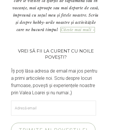
care le vizitez la sfârșit de săptămână sau în
vacanțe, mai aproape sau mai departe de casă,
împreună cu soțul meu și fetele noastre. Scriu
și despre hobby-urile noastre și activitățile
care ne bucură timpul
Citeste mai mult »
VREI SĂ FII LA CURENT CU NOILE
POVEȘTI?
Îți poți lăsa adresa de email mai jos pentru
a primi articolele noi. Scriu despre locuri
frumoase, povești și experiențele noastre
prin Valea Loarei și nu numai ;)
Adresă
email