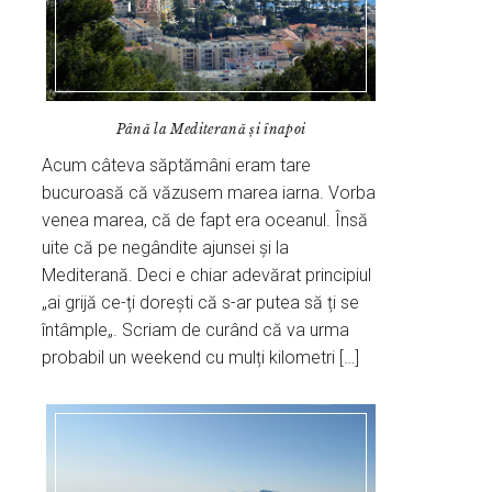
Până la Mediterană și înapoi
Acum câteva săptămâni eram tare
bucuroasă că văzusem marea iarna. Vorba
venea marea, că de fapt era oceanul. Însă
uite că pe negândite ajunsei și la
Mediterană. Deci e chiar adevărat principiul
„ai grijă ce-ți dorești că s-ar putea să ți se
întâmple„. Scriam de curând că va urma
probabil un weekend cu mulți kilometri […]