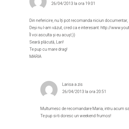
26/04/2013 la ora 19:01
Din nefericire, nu îți pot recomanda niciun documentar,
Deși nu l-am văzut, cred ca e interesant:
http://www.yo
Îl voi asculta și eu acuș!;))
Seară plăcută, Lari!
Te pup cu mare drag!
MARIA
Larisa
a zis
26/04/2013 la ora 20:51
Multumesc de recomandare Maria, intru acum sa 
Te pup si-ti doresc un weekend frumos!