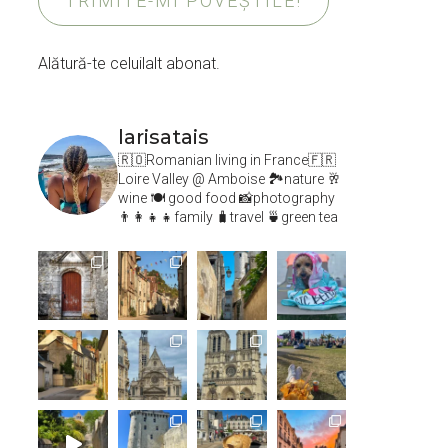
TRIMITE-MI POVEȘTILE!
Alătură-te celuilalt abonat.
larisatais
🇷🇴Romanian living in France🇫🇷
Loire Valley @ Amboise
🏞️nature 🥂
wine 🍽 good food 📸photography
👨‍👩‍👧‍👧family 🧳travel 🍵green tea