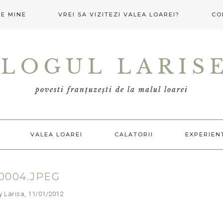
E MINE
VREI SA VIZITEZI VALEA LOAREI?
CO
LOGUL LARIS
povesti franțuzești de la malul loarei
VALEA LOAREI
CALATORII
EXPERIEN
0004.JPEG
arisa, 11/01/2012