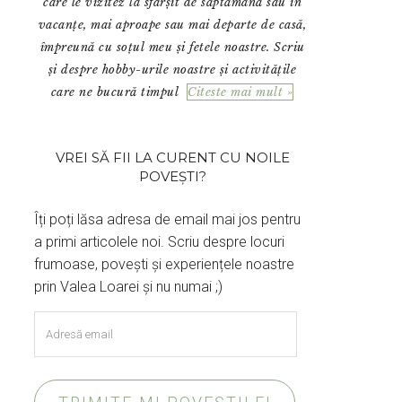
care le vizitez la sfârșit de săptămână sau în
vacanțe, mai aproape sau mai departe de casă,
împreună cu soțul meu și fetele noastre. Scriu
și despre hobby-urile noastre și activitățile
care ne bucură timpul
Citeste mai mult »
VREI SĂ FII LA CURENT CU NOILE
POVEȘTI?
Îți poți lăsa adresa de email mai jos pentru
a primi articolele noi. Scriu despre locuri
frumoase, povești și experiențele noastre
prin Valea Loarei și nu numai ;)
Adresă
email