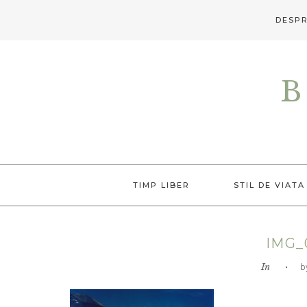
DESPR
Skip
Skip
Skip
to
to
to
B
primary
main
primary
navigation
content
sidebar
TIMP LIBER
STIL DE VIATA
IMG_
In
• by L