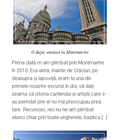
O după-amiază în Montmartre
Prima dată m-am plimbat prin Montmartre
în 2010. Era iarnă, înainte de Crăciun, pe
deasupra și lapoviță, eram la una din
primele noastre excursii în doi, vă dați
seama că istoria cartierului și artiștii care s-
au perindat prin el nu mă preocupau prea
tare. Recunosc, nici nu ne-am plimbat
atunci chiar prin toate ungherele, bazilica […]