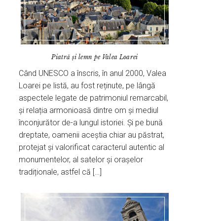
Piatră și lemn pe Valea Loarei
Când UNESCO a înscris, în anul 2000, Valea
Loarei pe listă, au fost reținute, pe lângă
aspectele legate de patrimoniul remarcabil,
și relația armonioasă dintre om și mediul
înconjurător de-a lungul istoriei. Și pe bună
dreptate, oamenii aceștia chiar au păstrat,
protejat și valorificat caracterul autentic al
monumentelor, al satelor și orașelor
tradiționale, astfel că […]