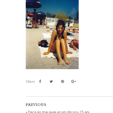
Share
PREVIOUS
«
Daca as mai avea acum din nou 15 ani…