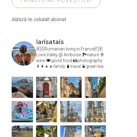
TRIMITE-MI POVEȘTILE!
Alătură-te celuilalt abonat.
larisatais
🇷🇴Romanian living in France🇫🇷
Loire Valley @ Amboise
🏞️nature 🥂
wine 🍽 good food 📸photography
👨‍👩‍👧‍👧family 🧳travel 🍵green tea