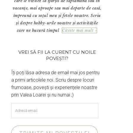
care le vizitez la sfârșit de săptămână sau în
vacanțe, mai aproape sau mai departe de casă,
împreună cu soțul meu și fetele noastre. Scriu
și despre hobby-urile noastre și activitățile
care ne bucură timpul
Citeste mai mult »
VREI SĂ FII LA CURENT CU NOILE
POVEȘTI?
Îți poți lăsa adresa de email mai jos pentru
a primi articolele noi. Scriu despre locuri
frumoase, povești și experiențele noastre
prin Valea Loarei și nu numai ;)
Adresă
email