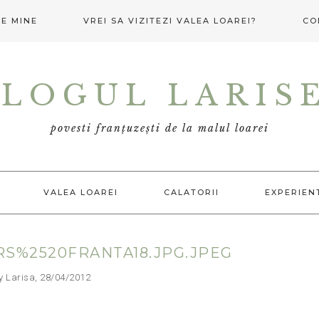
E MINE
VREI SA VIZITEZI VALEA LOAREI?
CO
LOGUL LARIS
povesti franțuzești de la malul loarei
VALEA LOAREI
CALATORII
EXPERIEN
S%2520FRANTA18.JPG.JPEG
arisa, 28/04/2012