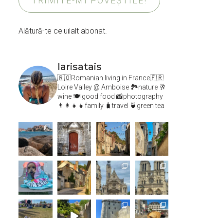
TRIMITE-MI POVEȘTILE!
Alătură-te celuilalt abonat.
larisatais
🇷🇴Romanian living in France🇫🇷
Loire Valley @ Amboise
🏞️nature 🥂
wine 🍽 good food 📸photography
👨‍👩‍👧‍👧family 🧳travel 🍵green tea