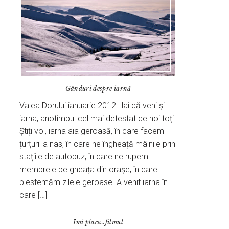
Gânduri despre iarnă
Valea Dorului ianuarie 2012 Hai că veni și
iarna, anotimpul cel mai detestat de noi toți.
Știți voi, iarna aia geroasă, în care facem
țurțuri la nas, în care ne îngheață mâinile prin
stațiile de autobuz, în care ne rupem
membrele pe gheața din orașe, în care
blestemăm zilele geroase. A venit iarna în
care […]
Imi place…filmul