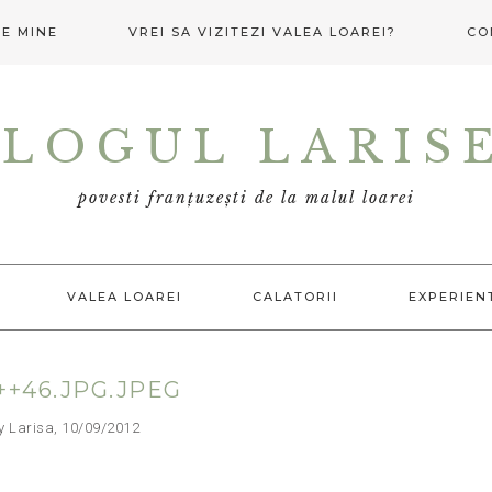
E MINE
VREI SA VIZITEZI VALEA LOAREI?
CO
LOGUL LARIS
povesti franțuzești de la malul loarei
VALEA LOAREI
CALATORII
EXPERIEN
+46.JPG.JPEG
arisa, 10/09/2012