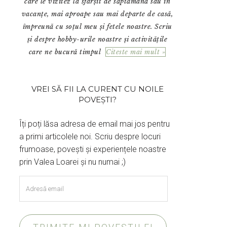
care le vizitez la sfârșit de săptămână sau în
vacanțe, mai aproape sau mai departe de casă,
împreună cu soțul meu și fetele noastre. Scriu
și despre hobby-urile noastre și activitățile
care ne bucură timpul
Citeste mai mult »
VREI SĂ FII LA CURENT CU NOILE
POVEȘTI?
Îți poți lăsa adresa de email mai jos pentru
a primi articolele noi. Scriu despre locuri
frumoase, povești și experiențele noastre
prin Valea Loarei și nu numai ;)
Adresă
email