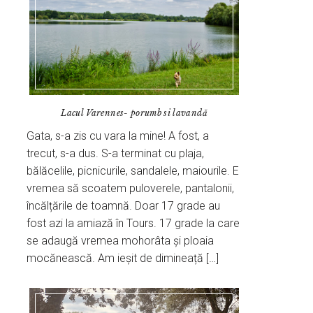
Lacul Varennes- porumb si lavandă
Gata, s-a zis cu vara la mine! A fost, a
trecut, s-a dus. S-a terminat cu plaja,
bălăcelile, picnicurile, sandalele, maiourile. E
vremea să scoatem puloverele, pantalonii,
încălțările de toamnă. Doar 17 grade au
fost azi la amiază în Tours. 17 grade la care
se adaugă vremea mohorâta și ploaia
mocănească. Am ieșit de dimineață […]