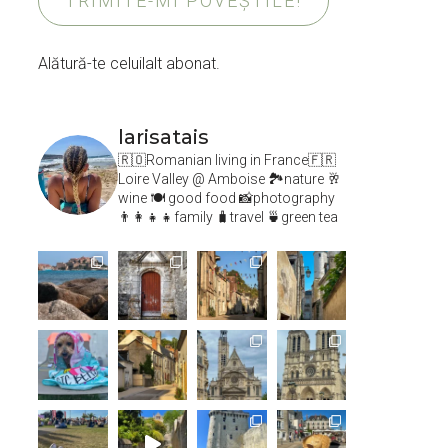
TRIMITE-MI POVEȘTILE!
Alătură-te celuilalt abonat.
larisatais
🇷🇴Romanian living in France🇫🇷
Loire Valley @ Amboise
🏞️nature 🥂
wine 🍽 good food 📸photography
👨‍👩‍👧‍👧family 🧳travel 🍵green tea