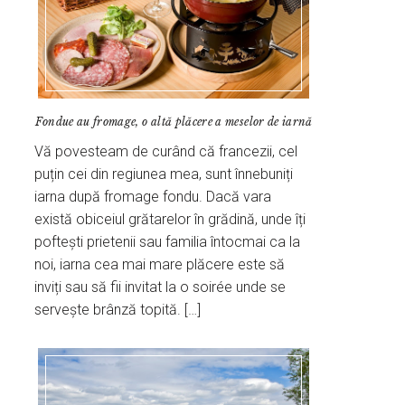
Fondue au fromage, o altă plăcere a meselor de iarnă
Vă povesteam de curând că francezii, cel
puțin cei din regiunea mea, sunt înnebuniți
iarna după fromage fondu. Dacă vara
există obiceiul grătarelor în grădină, unde îți
poftești prietenii sau familia întocmai ca la
noi, iarna cea mai mare plăcere este să
inviți sau să fii invitat la o soirée unde se
servește brânză topită. […]