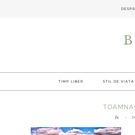
DESPR
Skip
Skip
Skip
to
to
to
B
primary
main
primary
navigation
content
sidebar
TIMP LIBER
STIL DE VIATA
TOAMNA+
In
• by L