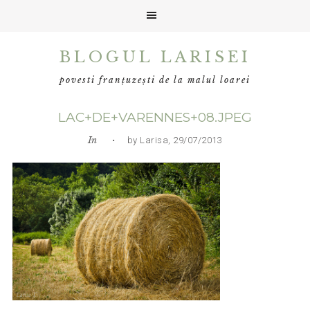
Skip
Skip
Skip
BLOGUL LARISEI
to
to
to
primary
main
primary
povesti franțuzești de la malul loarei
navigation
content
sidebar
LAC+DE+VARENNES+08.JPEG
In
• by Larisa, 29/07/2013