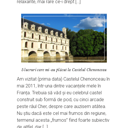
relaxante, mai rare ce-i drept […]
5 lucruri care mi-au plăcut la Castelul Chenonceau
Am vizitat (prima data) Castelul Chenonceau în
mai 2011, într-una dintre vacanțele mele în
Franța. Trebuia să văd și eu celebrul castel
construit sub formă de pod, cu cinci arcade
peste râul Cher, despre care auzisem atâtea.
Nu știu dacă este cel mai frumos din regiune,
termenul acesta „frumos” fiind foarte subiectiv
de altfel, dar […]