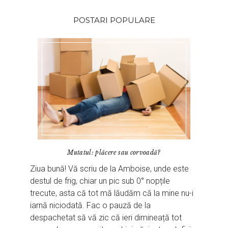
POSTARI POPULARE
Mutatul: plăcere sau corvoadă?
Ziua bună! Vă scriu de la Amboise, unde este
destul de frig, chiar un pic sub 0° nopțile
trecute, asta că tot mă lăudăm că la mine nu-i
iarnă niciodată. Fac o pauză de la
despachetat să vă zic că ieri dimineață tot