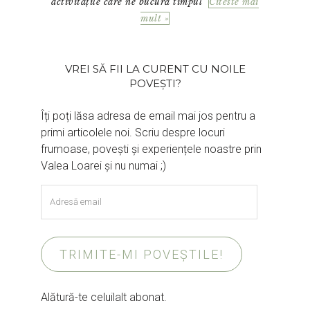
activitățile care ne bucură timpul
Citeste mai
mult »
VREI SĂ FII LA CURENT CU NOILE
POVEȘTI?
Îți poți lăsa adresa de email mai jos pentru a
primi articolele noi. Scriu despre locuri
frumoase, povești și experiențele noastre prin
Valea Loarei și nu numai ;)
Adresă
email
TRIMITE-MI POVEȘTILE!
Alătură-te celuilalt abonat.