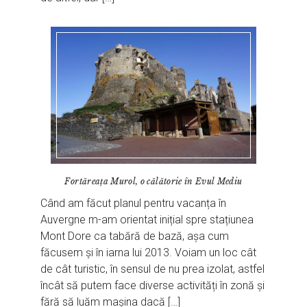
Fortăreața Murol, o călătorie în Evul Mediu
Când am făcut planul pentru vacanța în
Auvergne m-am orientat inițial spre stațiunea
Mont Dore ca tabără de bază, așa cum
făcusem și în iarna lui 2013. Voiam un loc cât
de cât turistic, în sensul de nu prea izolat, astfel
încât să putem face diverse activități în zonă și
fără să luăm mașina dacă […]