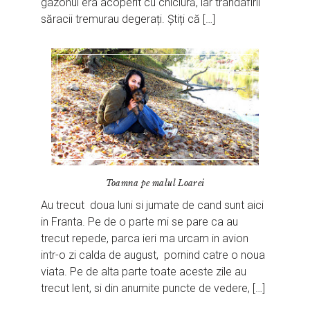
gazonul era acoperit cu chiciură, iar trandafirii
săracii tremurau degerați. Știți că […]
Toamna pe malul Loarei
Au trecut doua luni si jumate de cand sunt aici
in Franta. Pe de o parte mi se pare ca au
trecut repede, parca ieri ma urcam in avion
intr-o zi calda de august, pornind catre o noua
viata. Pe de alta parte toate aceste zile au
trecut lent, si din anumite puncte de vedere, […]