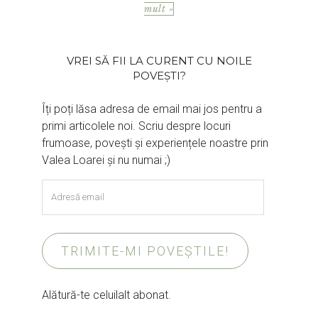
mult »
VREI SĂ FII LA CURENT CU NOILE
POVEȘTI?
Îți poți lăsa adresa de email mai jos pentru a
primi articolele noi. Scriu despre locuri
frumoase, povești și experiențele noastre prin
Valea Loarei și nu numai ;)
Adresă
email
TRIMITE-MI POVEȘTILE!
Alătură-te celuilalt abonat.