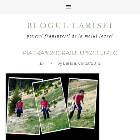
Skip
Skip
Skip
BLOGUL LARISEI
to
to
to
primary
main
primary
povesti franțuzești de la malul loarei
navigation
content
sidebar
PIATRA%2BCRAIULUI%2B1.JPEG
In
• by Larisa, 06/03/2012