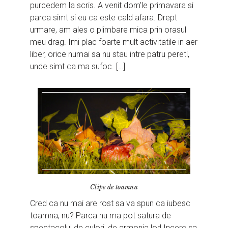
purcedem la scris. A venit dom’le primavara si
parca simt si eu ca este cald afara. Drept
urmare, am ales o plimbare mica prin orasul
meu drag. Imi plac foarte mult activitatile in aer
liber, orice numai sa nu stau intre patru pereti,
unde simt ca ma sufoc. […]
Clipe de toamna
Cred ca nu mai are rost sa va spun ca iubesc
toamna, nu? Parca nu ma pot satura de
spectacolul de culori, de armonia lor! Incerc sa