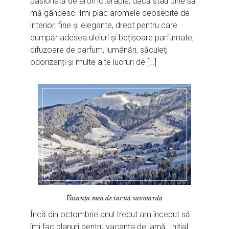
pasionată de aromoterapie, dacă stau bine să
mă gândesc. Imi plac aromele deosebite de
interior, fine și elegante, drept pentru care
cumpăr adesea uleiuri și bețișoare parfumate,
difuzoare de parfum, lumânări, săculeți
odorizanți și multe alte lucruri de […]
Vacanța mea de iarnă savoiardă
Încă din octombrie anul trecut am început să
îmi fac planuri pentru vacanța de iarnă. Inițial