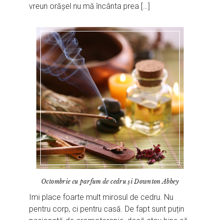
vreun orășel nu mă încânta prea […]
Octombrie cu parfum de cedru și Downton Abbey
Imi place foarte mult mirosul de cedru. Nu
pentru corp, ci pentru casă. De fapt sunt puțin