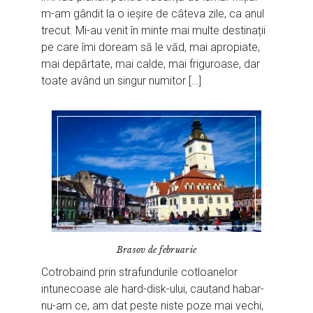
m-am gândit la o ieșire de câteva zile, ca anul
trecut. Mi-au venit în minte mai multe destinații
pe care îmi doream să le văd, mai apropiate,
mai depărtate, mai calde, mai friguroase, dar
toate având un singur numitor […]
Brasov de februarie
Cotrobaind prin strafundurile cotloanelor
intunecoase ale hard-disk-ului, cautand habar-
nu-am ce, am dat peste niste poze mai vechi,