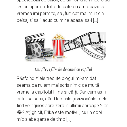
ies cu aparatul foto de cate ori am ocazia si
vremea imi permite, sa „fur” cat mai mult din
peisaj si sa il aduc cu mine acasa, sa-l […]
Cărțile și filmele de când cu copilul
Răsfoind zilele trecute blogul, mi-am dat
seama ca nu am mai scris nimic de multă
vreme la capitolul filme și cărți. Dar cum as fi
putut sa scriu, când lecturile și vizionările mele
tind vertiginos spre zero in ultimii aproape 2 ani
😂? Ați ghicit, Erika este motivul, cu un copil
mic slabe șanse de timp […]