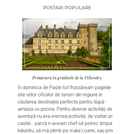
POSTARI POPULARE
Primăvară în grădinile de la Villandry
În duminica de Paște tot frunzăream paginile
site-urilor oficiilor de turism din regiune în
căutarea destinației perfecte pentru după-
amiaza cu pricina. Pentru diverse activități de
aventură nu era vremea potrivită, de vizitat un
castel… parcă n-aveam chef să petrec timpul
înăuntru, să mă plimb pe malul Loarei, sau prin