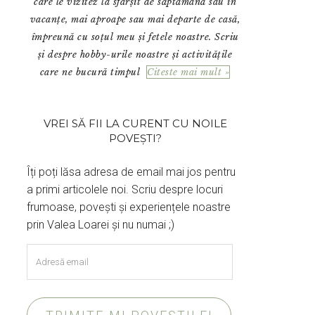
care le vizitez la sfârșit de săptămână sau în
vacanțe, mai aproape sau mai departe de casă,
împreună cu soțul meu și fetele noastre. Scriu
și despre hobby-urile noastre și activitățile
care ne bucură timpul
Citeste mai mult »
VREI SĂ FII LA CURENT CU NOILE
POVEȘTI?
Îți poți lăsa adresa de email mai jos pentru
a primi articolele noi. Scriu despre locuri
frumoase, povești și experiențele noastre
prin Valea Loarei și nu numai ;)
Adresă
email