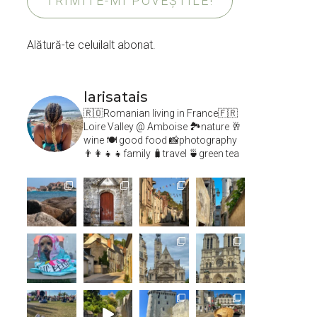
TRIMITE-MI POVEȘTILE!
Alătură-te celuilalt abonat.
larisatais
🇷🇴Romanian living in France🇫🇷
Loire Valley @ Amboise
🏞️nature 🥂
wine 🍽 good food 📸photography
👨‍👩‍👧‍👧family 🧳travel 🍵green tea