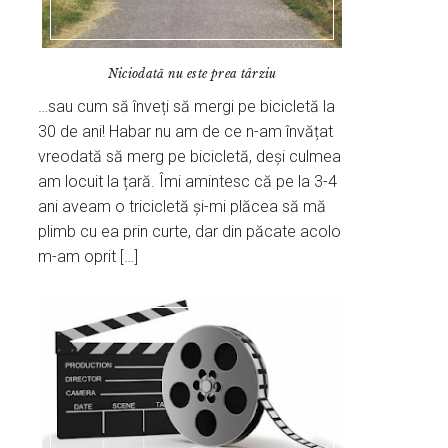
Niciodată nu este prea târziu
…sau cum să înveți să mergi pe bicicletă la
30 de ani! Habar nu am de ce n-am învățat
vreodată să merg pe bicicletă, deși culmea
am locuit la țară. Îmi amintesc că pe la 3-4
ani aveam o tricicletă și-mi plăcea să mă
plimb cu ea prin curte, dar din păcate acolo
m-am oprit […]