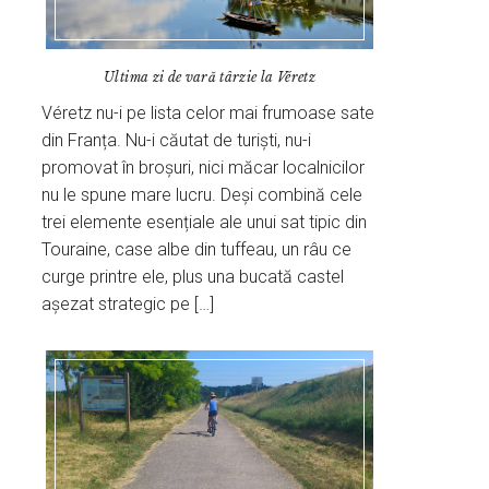
Ultima zi de vară târzie la Véretz
Véretz nu-i pe lista celor mai frumoase sate
din Franța. Nu-i căutat de turiști, nu-i
promovat în broșuri, nici măcar localnicilor
nu le spune mare lucru. Deși combină cele
trei elemente esențiale ale unui sat tipic din
Touraine, case albe din tuffeau, un râu ce
curge printre ele, plus una bucată castel
așezat strategic pe […]