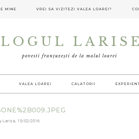
E MINE
VREI SA VIZITEZI VALEA LOAREI?
CO
LOGUL LARIS
povesti franțuzești de la malul loarei
VALEA LOAREI
CALATORII
EXPERIEN
GONE%2B009.JPEG
arisa, 15/02/2016