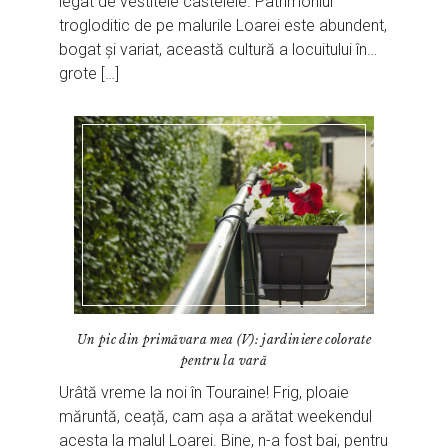
legat de vestitele castelele. Patrimoniul
trogloditic de pe malurile Loarei este abundent,
bogat și variat, această cultură a locuitului în…
grote […]
Un pic din primăvara mea (V): jardiniere colorate
pentru la vară
Urâtă vreme la noi în Touraine! Frig, ploaie
măruntă, ceață, cam așa a arătat weekendul
acesta la malul Loarei. Bine, n-a fost bai, pentru