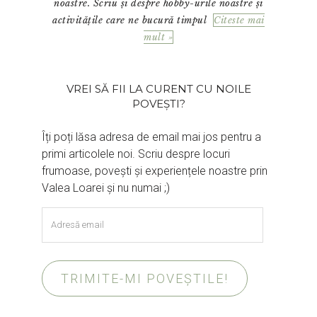
noastre. Scriu și despre hobby-urile noastre și
activitățile care ne bucură timpul
Citeste mai
mult »
VREI SĂ FII LA CURENT CU NOILE
POVEȘTI?
Îți poți lăsa adresa de email mai jos pentru a
primi articolele noi. Scriu despre locuri
frumoase, povești și experiențele noastre prin
Valea Loarei și nu numai ;)
Adresă
email
TRIMITE-MI POVEȘTILE!