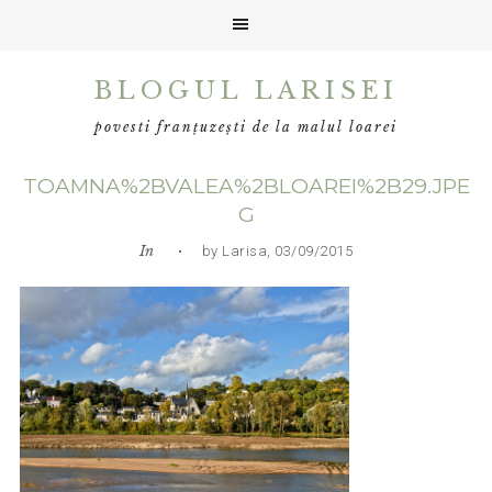
Skip
Skip
Skip
BLOGUL LARISEI
to
to
to
primary
main
primary
povesti franțuzești de la malul loarei
navigation
content
sidebar
TOAMNA%2BVALEA%2BLOAREI%2B29.JPE
G
In
• by Larisa, 03/09/2015