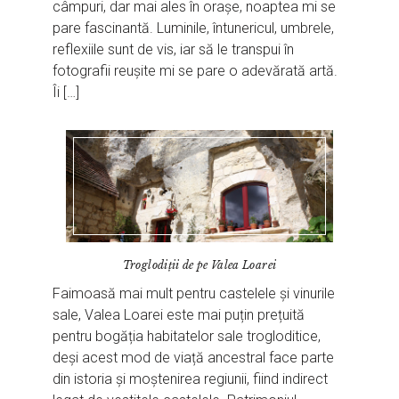
câmpuri, dar mai ales în orașe, noaptea mi se
pare fascinantă. Luminile, întunericul, umbrele,
reflexiile sunt de vis, iar să le transpui în
fotografii reușite mi se pare o adevărată artă.
Îi […]
Troglodiții de pe Valea Loarei
Faimoasă mai mult pentru castelele și vinurile
sale, Valea Loarei este mai puțin prețuită
pentru bogăția habitatelor sale trogloditice,
deși acest mod de viață ancestral face parte
din istoria și moștenirea regiunii, fiind indirect