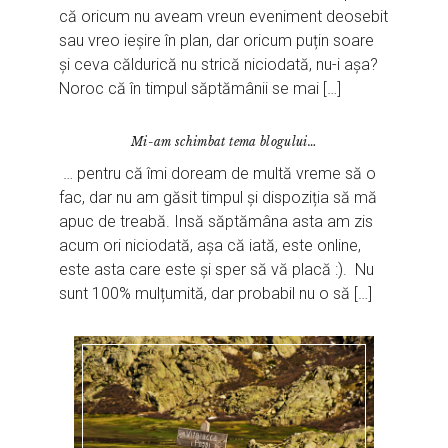
că oricum nu aveam vreun eveniment deosebit
sau vreo ieșire în plan, dar oricum puțin soare
și ceva căldurică nu strică niciodată, nu-i așa?
Noroc că în timpul săptămânii se mai […]
Mi-am schimbat tema blogului…
… pentru că îmi doream de multă vreme să o
fac, dar nu am găsit timpul și dispoziția să mă
apuc de treabă. Insă săptămâna asta am zis
acum ori niciodată, așa că iată, este online,
este asta care este și sper să vă placă :). Nu
sunt 100% mulțumită, dar probabil nu o să […]