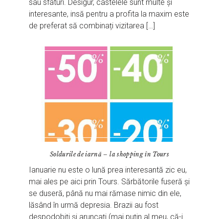
sau sfaturi. Desigur, castelele sunt multe și
interesante, insă pentru a profita la maxim este
de preferat să combinați vizitarea […]
Soldurile de iarnă – la shopping în Tours
Ianuarie nu este o lună prea interesantă zic eu,
mai ales pe aici prin Tours. Sărbătorile fuseră și
se duseră, până nu mai rămase nimic din ele,
lăsând în urmă depresia. Brazii au fost
despodobiți și aruncați (mai puțin al meu, că-i