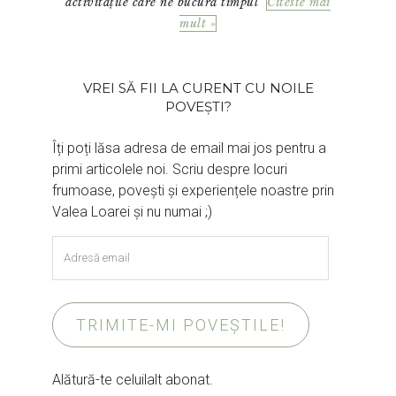
activitățile care ne bucură timpul
Citeste mai
mult »
VREI SĂ FII LA CURENT CU NOILE
POVEȘTI?
Îți poți lăsa adresa de email mai jos pentru a
primi articolele noi. Scriu despre locuri
frumoase, povești și experiențele noastre prin
Valea Loarei și nu numai ;)
Adresă
email
TRIMITE-MI POVEȘTILE!
Alătură-te celuilalt abonat.