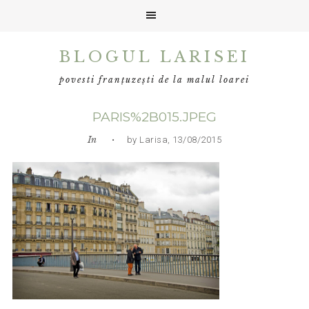
Skip
Skip
Skip
BLOGUL LARISEI
to
to
to
primary
main
primary
povesti franțuzești de la malul loarei
navigation
content
sidebar
PARIS%2B015.JPEG
In
• by Larisa, 13/08/2015