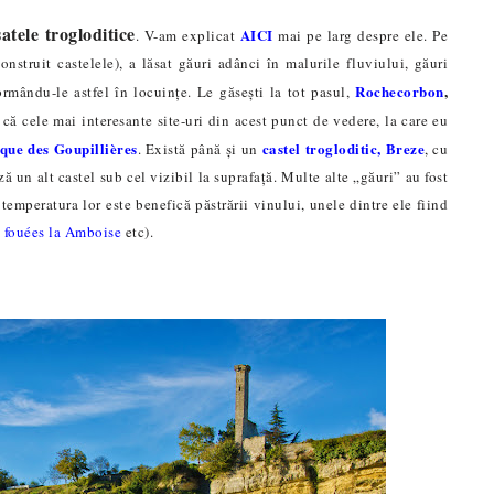
satele trogloditice
AICI
. V-am explicat
mai pe larg despre ele. Pe
onstruit castelele), a lăsat găuri adânci în malurile fluviului, găuri
Rochecorbon
,
ormându-le astfel în locuințe. Le găsești la tot pasul,
e că cele mai interesante site-uri din acest punct de vedere, la care eu
que des Goupillières
castel trogloditic, Breze
. Există până și un
, cu
ă un alt castel sub cel vizibil la suprafață. Multe alte „găuri” au fost
 temperatura lor este benefică păstrării vinului, unele dintre ele fiind
 fouées la Amboise
etc).