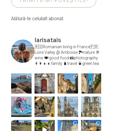
TRIMITE-MI POVEȘTILE!
Alătură-te celuilalt abonat.
larisatais
🇷🇴Romanian living in France🇫🇷
Loire Valley @ Amboise
🏞️nature 🥂
wine 🍽 good food 📸photography
👨‍👩‍👧‍👧family 🧳travel 🍵green tea