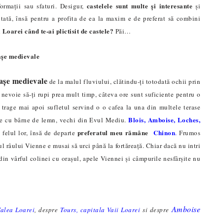
castelele sunt multe și interesante
ormații sau sfaturi. Desigur,
și
zitată, însă pentru a profita de ea la maxim e de preferat să combini
 Loarei când te-ai plictisit de castele?
P
ăi…
așe medievale
așe medievale
de la malul fluviului, cl
ă
tindu-ți totodată ochii prin
i nevoie să-ți rupi prea mult timp, câteva ore sunt suficiente pentru o
i trage mai apoi sufletul servind o o cafea la una din multele terase
Blois
,
Amboise
,
Loches
,
le cu bârne de lemn, vechi din Evul Mediu.
preferatul meu rămâne
Chinon
n felul lor, însă de departe
.
Frumos
ul râului Vienne e musai să urci până la fortăreață. Chiar dacă nu intri
 din vârful colinei cu orașul, apele Viennei și câmpurile nesfârșite nu
Amboise
Valea Loarei
, despre
Tours, capitala Vaii Loarei
si despre