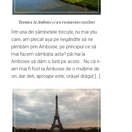
Toamna la Amboise și un restaurant excelent
Într-una din sâmbetele trecute, nu mai știu
care, am plecat așa pe negândite să ne
plimbăm prin Amboise, pe principiul ce să
mai facem sâmbăta asta? păi hai la
Amboise să dăm o tură pe acolo… Nu că n-
am mai fi fost la Amboise de o mulțime de
ori, dar deh, aproape este, orășel drăguț […]