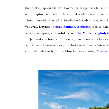
Una dintre „specialitățile” Loarei, pe lângă castele, sunt
scurt, exploatarea tufului (acea piatră albă cu care s-au c
cărora oamenii le-au găsit imediat o întrebuințare, transf
Vouvray, Luynes, în
zona Saumur
,
Amboise
, însă se par
satul Troo
La Vallée Troglodyti
încă nu am ajuns, ar fi
și
o rețea vastă de tuneluri subterane, care aproape că formeaz
transformate în restaurante, hoteluri sau în crame- întrucât
zilnic deschise turiștilor (la Montlouis-sur-Loire,
Cave aux