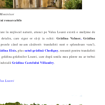
Montrésor
ni remarcabile
adare în mijlocul naturii, atunci pe Valea Loarei există o mulțime de
Grădina Valmer
,
Grădina
detaliu, care sigur or să-ți ia ochii:
 pozele când ne-am căsătorit- trandafirii sunt o splendoare vara!),
ădina Elsie
,
satul-grădină Chedigny
plus
, renumit pentru trandafirii
ea grădina-grădinilor Loarei, care după umila mea părere nu ar trebui
Grădina Castelului Villandry
 îndoială
.
alea Loarei