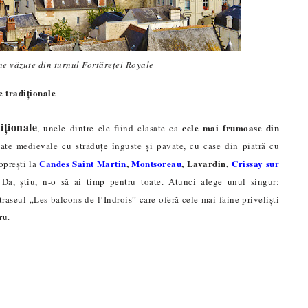
e văzute din turnul Fortăreței Royale
e tradiționale
iționale
cele mai frumoase din
, unele dintre ele fiind clasate ca
sate medievale cu străduțe înguste și pavate, cu case din piatră cu
Candes Saint Martin
,
Montsoreau
, Lavardin,
Crissay sur
 oprești la
. Da, știu, n-o să ai timp pentru toate. Atunci alege unul singur:
ă traseul „Les balcons de l’Indrois” care ofer
ă
cele mai faine priveliști
tru.