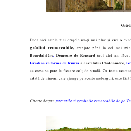
Grădi
Dacă nici satele nici orașele nu-ți mai plac și vrei o ev
grădini remarcabile,
aranjate până la cel mai mic 
Bourdaisière
,
Demeure de Ronsard
(noi aici am făcut
Grădina în formă de frunză
a castelului Chatonnière,
Gr
ce cresc se pare la fiecare colț de stradă. Cu toate acest
ratată de nimeni care ajunge pe aceste meleaguri, este fără
Citeste despre
parcurile si gradinile remarcabile de pe V