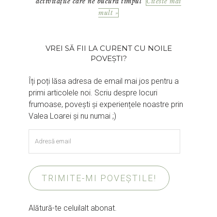
activitățile care ne bucură timpul
Citeste mai
mult »
VREI SĂ FII LA CURENT CU NOILE
POVEȘTI?
Îți poți lăsa adresa de email mai jos pentru a
primi articolele noi. Scriu despre locuri
frumoase, povești și experiențele noastre prin
Valea Loarei și nu numai ;)
Adresă
email
TRIMITE-MI POVEȘTILE!
Alătură-te celuilalt abonat.