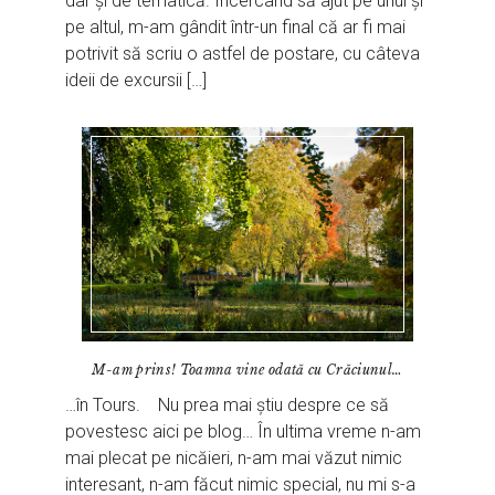
dar şi de tematică. Încercând să ajut pe unul şi
pe altul, m-am gândit într-un final că ar fi mai
potrivit să scriu o astfel de postare, cu câteva
ideii de excursii […]
M-am prins! Toamna vine odată cu Crăciunul…
…în Tours. Nu prea mai știu despre ce să
povestesc aici pe blog… În ultima vreme n-am
mai plecat pe nicăieri, n-am mai văzut nimic
interesant, n-am făcut nimic special, nu mi s-a