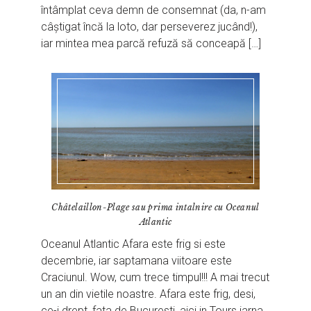
întâmplat ceva demn de consemnat (da, n-am
câștigat încă la loto, dar perseverez jucând!),
iar mintea mea parcă refuză să conceapă […]
Châtelaillon-Plage sau prima intalnire cu Oceanul
Atlantic
Oceanul Atlantic Afara este frig si este
decembrie, iar saptamana viitoare este
Craciunul. Wow, cum trece timpul!!! A mai trecut
un an din vietile noastre. Afara este frig, desi,
ce-i drept, fata de Bucuresti, aici in Tours iarna