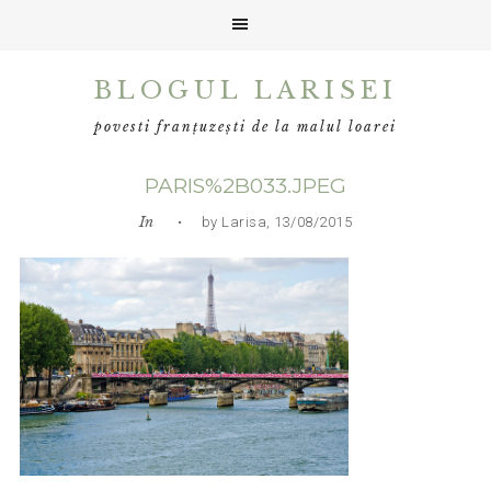
Skip
Skip
Skip
BLOGUL LARISEI
to
to
to
primary
main
primary
povesti franțuzești de la malul loarei
navigation
content
sidebar
PARIS%2B033.JPEG
In
• by Larisa, 13/08/2015