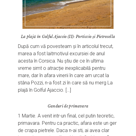
La plajă în Golful Ajaccio (II): Porticcio și Pietrosella
După cum vă povesteam și în articolul trecut,
marea a fost laitmotivul excursiei de anul
acesta în Corsica. Nu știu de ce în ultima
vreme simt o atracție inexplicabilă pentru
mare, dar în afara vinerii în care am urcat la
stâna Pozzi, n-a fost zi în care să nu merg La
plajă în Golful Ajaccio. […]
Ganduri de primavara
1 Martie. A venit intr-un final, cel putin teoretic,
primavara. Pentru ca practic, afara este un ger
de crapa pietrele. Daca n-ai sti, ai avea clar