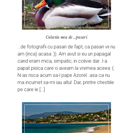
Colectia mea de …pasari
…de fotografii cu pasari de fapt, ca pasari vii nu
am (inca) acasa :)). Am avut si eu un papagal
cand eram mica, simpatic, in colivie dar…l-a
papat pisica care o aveam la vremea aceea :(.
N-as risca acum sa-l pape Azorel…asa ca nu
ma incumet sa-mi iau altul. Dar, printre chestiile
pe care le […]