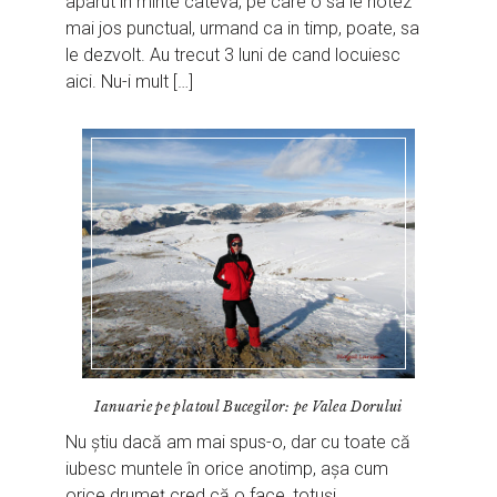
aparut in minte cateva, pe care o sa le notez
mai jos punctual, urmand ca in timp, poate, sa
le dezvolt. Au trecut 3 luni de cand locuiesc
aici. Nu-i mult […]
Ianuarie pe platoul Bucegilor: pe Valea Dorului
Nu știu dacă am mai spus-o, dar cu toate că
iubesc muntele în orice anotimp, așa cum
orice drumeț cred că o face, totuși