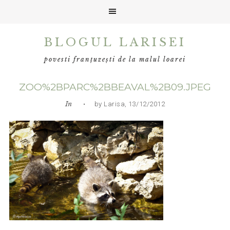
Skip
Skip
Skip
BLOGUL LARISEI
to
to
to
primary
main
primary
povesti franțuzești de la malul loarei
navigation
content
sidebar
ZOO%2BPARC%2BBEAVAL%2B09.JPEG
In
• by Larisa, 13/12/2012