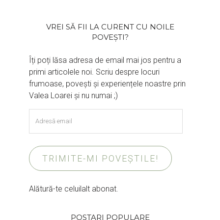
VREI SĂ FII LA CURENT CU NOILE
POVEȘTI?
Îți poți lăsa adresa de email mai jos pentru a
primi articolele noi. Scriu despre locuri
frumoase, povești și experiențele noastre prin
Valea Loarei și nu numai ;)
Adresă
email
TRIMITE-MI POVEȘTILE!
Alătură-te celuilalt abonat.
POSTARI POPULARE