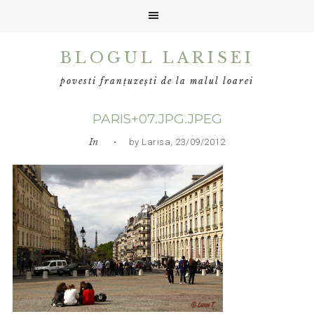
Skip
Skip
Skip
BLOGUL LARISEI
to
to
to
primary
main
primary
povesti franțuzești de la malul loarei
navigation
content
sidebar
PARIS+07.JPG.JPEG
In
• by Larisa, 23/09/2012