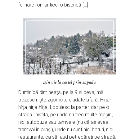
felinare romantice, o biserică […]
Din vie la castel prin zăpadă
Duminică dimineață, pe la 9 și ceva, mă
trezesc niște zgomote ciudate afară. Hîrja-
hîrja-hîrja-hîrja. Locuiesc la parter, dar pe o
stradă liniștită, pe unde nu trec multe mașini,
nici autobuze sau tamvaie (nu că aș avea
tramvai în oraș!), unde nu sunt nici baruri, nici
restaurante, ca să aud petrecăreți pe stradă.