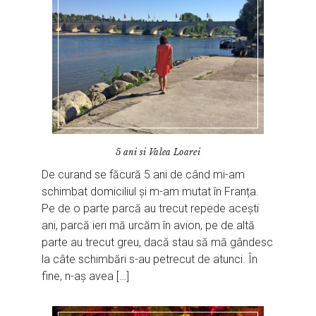
5 ani si Valea Loarei
De curand se făcură 5 ani de când mi-am
schimbat domiciliul și m-am mutat în Franța.
Pe de o parte parcă au trecut repede acești
ani, parcă ieri mă urcăm în avion, pe de altă
parte au trecut greu, dacă stau să mă gândesc
la câte schimbări s-au petrecut de atunci. În
fine, n-aș avea […]