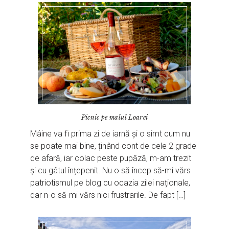
Picnic pe malul Loarei
Mâine va fi prima zi de iarnă și o simt cum nu
se poate mai bine, ținând cont de cele 2 grade
de afară, iar colac peste pupăză, m-am trezit
și cu gâtul înțepenit. Nu o să încep să-mi vărs
patriotismul pe blog cu ocazia zilei naționale,
dar n-o să-mi vărs nici frustrarile. De fapt […]