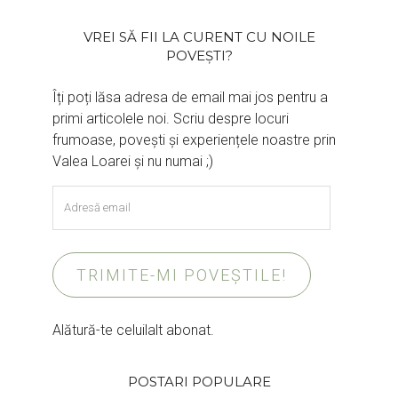
VREI SĂ FII LA CURENT CU NOILE
POVEȘTI?
Îți poți lăsa adresa de email mai jos pentru a
primi articolele noi. Scriu despre locuri
frumoase, povești și experiențele noastre prin
Valea Loarei și nu numai ;)
Adresă
email
TRIMITE-MI POVEȘTILE!
Alătură-te celuilalt abonat.
POSTARI POPULARE