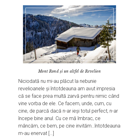
Mont Rond și un altfel de Revelion
Niciodată nu mi-au plăcut la nebunie
revelioanele și întotdeauna am avut impresia
că se face prea multă zarvă pentru nimic când
vine vorba de ele. Ce facem, unde, cum, cu
cine, de parcă dacă n-ar ieși totul perfect, n-ar
începe bine anul. Cu ce mă îmbrac, ce
mâncăm, ce bem, pe cine invităm…întotdeauna
m-au enervat […]