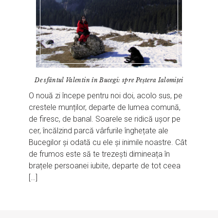
De sfântul Valentin în Bucegi: spre Peștera Ialomiței
O nouă zi începe pentru noi doi, acolo sus, pe
crestele munților, departe de lumea comună,
de firesc, de banal. Soarele se ridică ușor pe
cer, încălzind parcă vârfurile înghețate ale
Bucegilor și odată cu ele și inimile noastre. Cât
de frumos este să te trezești dimineața în
brațele persoanei iubite, departe de tot ceea
[…]