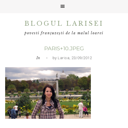
Skip
Skip
Skip
BLOGUL LARISEI
to
to
to
primary
main
primary
povesti franțuzești de la malul loarei
navigation
content
sidebar
PARIS+10.JPEG
In
• by Larisa, 23/09/2012