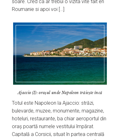
soare. Cred ca ar trebui o vizita vite fait en
Roumanie si apoi voi […]
Ajaccio (I): orașul unde Napoleon trăiește încă
Totul este Napoleon la Ajaccio: străzi,
bulevarde, muzee, monumente, magazine,
hoteluri, restaurante, ba chiar aeroportul din
oraș poartă numele vestitului împărat.
Capitală a Corsicii, situat în partea centrală