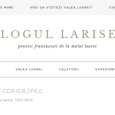
E MINE
VREI SA VIZITEZI VALEA LOAREI?
CO
LOGUL LARIS
povesti franțuzești de la malul loarei
VALEA LOAREI
CALATORII
EXPERIEN
7-COPIER.JPEG
arisa, 10/01/2013