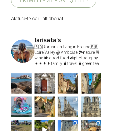
TRIMITE-MI POVEȘTILE!
Alătură-te celuilalt abonat.
larisatais
🇷🇴Romanian living in France🇫🇷
Loire Valley @ Amboise
🏞️nature 🥂
wine 🍽 good food 📸photography
👨‍👩‍👧‍👧family 🧳travel 🍵green tea