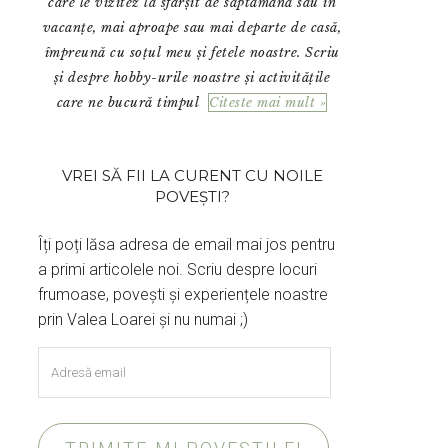
care le vizitez la sfârșit de săptămână sau în
vacanțe, mai aproape sau mai departe de casă,
împreună cu soțul meu și fetele noastre. Scriu
și despre hobby-urile noastre și activitățile
care ne bucură timpul
Citeste mai mult »
VREI SĂ FII LA CURENT CU NOILE
POVEȘTI?
Îți poți lăsa adresa de email mai jos pentru
a primi articolele noi. Scriu despre locuri
frumoase, povești și experiențele noastre
prin Valea Loarei și nu numai ;)
Adresă
email