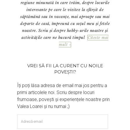
regiune minunată în care trăim, despre locurile
interesante pe care le vizitez la sfârșit de
săptămână sau în vacanțe, mai aproape sau mai
departe de casă, împreună cu soțul meu și fetele
noastre. Scriu și despre hobby-urile noastre și
activitățile care ne bucură timpul
Citeste mai
mult »
VREI SĂ FII LA CURENT CU NOILE
POVEȘTI?
Îți poți lăsa adresa de email mai jos pentru a
primi articolele noi. Scriu despre locuri
frumoase, povești și experiențele noastre prin
Valea Loarei și nu numai ;)
Adresă
email