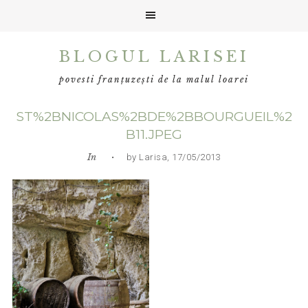
Skip
Skip
Skip
BLOGUL LARISEI
to
to
to
primary
main
primary
povesti franțuzești de la malul loarei
navigation
content
sidebar
ST%2BNICOLAS%2BDE%2BBOURGUEIL%2
B11.JPEG
In
• by Larisa, 17/05/2013