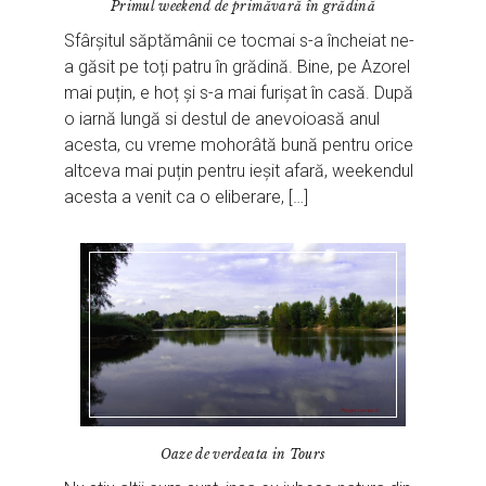
Primul weekend de primăvară în grădină
Sfârșitul săptămânii ce tocmai s-a încheiat ne-
a găsit pe toți patru în grădină. Bine, pe Azorel
mai puțin, e hoț și s-a mai furișat în casă. După
o iarnă lungă si destul de anevoioasă anul
acesta, cu vreme mohorâtă bună pentru orice
altceva mai puțin pentru ieșit afară, weekendul
acesta a venit ca o eliberare, […]
Oaze de verdeata in Tours