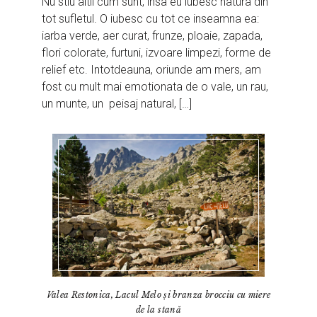
Nu stiu altii cum sunt, insa eu iubesc natura din
tot sufletul. O iubesc cu tot ce inseamna ea:
iarba verde, aer curat, frunze, ploaie, zapada,
flori colorate, furtuni, izvoare limpezi, forme de
relief etc. Intotdeauna, oriunde am mers, am
fost cu mult mai emotionata de o vale, un rau,
un munte, un peisaj natural, […]
Valea Restonica, Lacul Melo și branza brocciu cu miere
de la stană