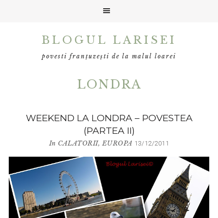
Skip
Skip
BLOGUL LARISEI
to
to
primary
main
povesti franțuzești de la malul loarei
navigation
content
LONDRA
WEEKEND LA LONDRA – POVESTEA
(PARTEA II)
In
CALATORII
,
EUROPA
13/12/2011