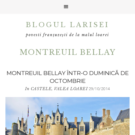
Skip
Skip
BLOGUL LARISEI
to
to
primary
main
povesti franțuzești de la malul loarei
navigation
content
MONTREUIL BELLAY
MONTREUIL BELLAY ÎNTR-O DUMINICĂ DE
OCTOMBRIE
In
CASTELE
,
VALEA LOAREI
29/10/2014