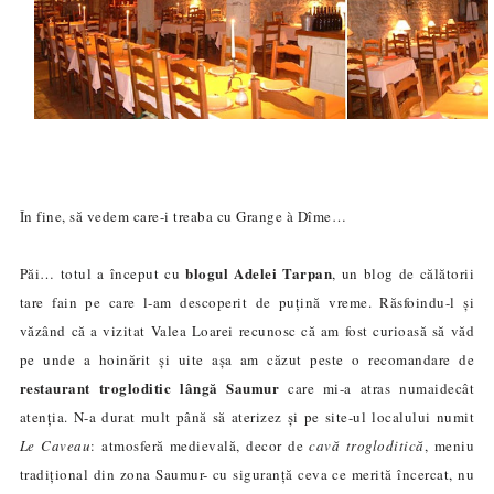
În fine, să vedem care-i treaba cu
Grange à Dîme
…
blogul
Adelei Tarpan
Păi… totul a început cu
, un blog de călătorii
tare fain pe care l-am descoperit de puțină vreme. Răsfoindu-l și
văzând că a vizitat Valea Loarei recunosc că am fost curioasă să văd
pe unde a hoinărit și uite așa am căzut peste o recomandare de
restaurant trogloditic lângă
Saumur
care mi-a atras numaidecât
atenția. N-a durat mult până să aterizez și pe site-ul localului numit
Le Caveau
: atmosferă medievală, decor de
cavă trogloditică
, meniu
tradițional din zona Saumur- cu siguranță ceva ce merită încercat, nu