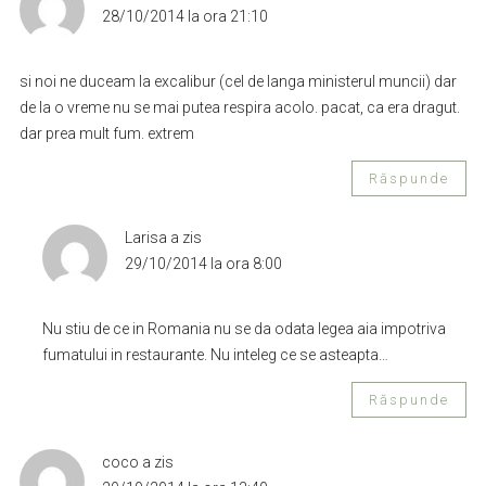
28/10/2014 la ora 21:10
si noi ne duceam la excalibur (cel de langa ministerul muncii) dar
de la o vreme nu se mai putea respira acolo. pacat, ca era dragut.
dar prea mult fum. extrem
Răspunde
Larisa
a zis
29/10/2014 la ora 8:00
Nu stiu de ce in Romania nu se da odata legea aia impotriva
fumatului in restaurante. Nu inteleg ce se asteapta…
Răspunde
coco
a zis