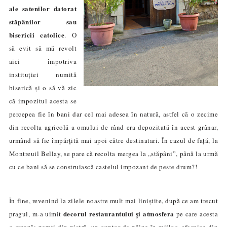
ale satenilor datorat
stăpânilor sau
bisericii catolice
. O
să evit să mă revolt
aici împotriva
instituției numită
biserică și o să vă zic
că impozitul acesta se
percepea fie în bani dar cel mai adesea în natură, astfel că o zecime
din recolta agricolă a omului de r
â
nd era depozitată în acest grânar,
urmând să fie împărțită mai apoi către destinatari. În cazul de față, la
Montreuil Bellay, se pare că recolta mergea la „stăpâni”, până la urmă
cu ce bani să se construiască castelul impozant de peste drum?!
În fine, revenind la zilele noastre mult mai liniștite, după ce am trecut
decorul restaurantului și atmosfera
pragul, m-a uimit
pe care acesta
o crează: pereți din piatră, un cuptor de pâine în mijloc, sfeșnice din