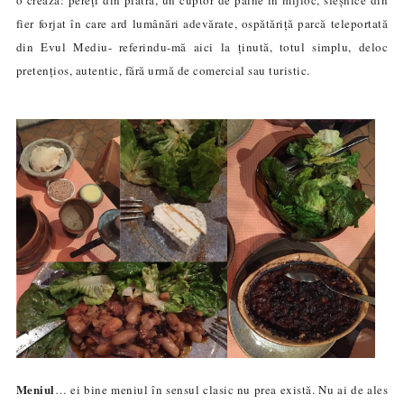
fier forjat în care ard lumânări adevărate, ospătăriță parcă teleportată
din Evul Mediu- referindu-m
ă
aici la ținută, totul simplu, deloc
pretențios, autentic, fără urmă de comercial sau turistic.
Meniul
… ei bine meniul în sensul clasic nu prea există. Nu ai de ales