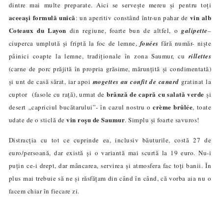
dintre mai multe preparate. Aici se servește mereu și pentru toți
aceeași formulă unic
ă
vin alb
: un aperitiv constând într-un pahar de
Coteaux du Layon
din regiune, foarte bun de altfel, o
galipette
–
ciuperca umplută și friptă la foc de lemne,
fouées
fără număr- niște
pâinici coapte la lemne, tradiționale în zona Saumur, cu
rillettes
(carne de porc prăjită în propria grăsime, mărunțită și condimentată)
și unt de casă sărat, iar apoi
mogettes au confit de canard
gratinat la
brânză de capră cu salată verde
cuptor (fasole cu rață), urmat de
și
crème brûlée
desert „capriciul bucătarului”- în cazul nostru o
, toate
vin roșu de Saumur
udate de o sticlă de
. Simplu și foarte savuros!
Distracția cu tot ce cuprinde ea, inclusiv băuturile, costă 27 de
euro/persoan
ă
, dar există și o variantă mai scurtă la 19 euro. Nu-i
puțin ce-i drept, dar mâncarea, servirea și atmosfera fac toți banii. În
plus mai trebuie să ne și răsfățam din când în când, că vorba aia nu o
facem chiar în fiecare zi.