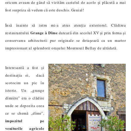
oricum aveam de gând să vizităm castelul de acolo și plăcută a mai
fost surpriza să vedem că este deschis. Genial!
Îns
ă
în
ainte să intru mi-a atras atenția exteriorul. Clădirea
Grange à Dîme
restaurantului
datează din secolul XV și prin forma și
conservarea arhitecturii pur originale se detașează ca un martor
impresionant al splendorii orașului Montreuil Bellay de altădată.
Interesantă a fost și
destinația ei, dacă
scotocim un pic în
istorie. Un „
grange
dîmière”
era o clădire
unde se depozita ceea
ce se chemă „d
î
me”,
impozitul pe
veniturile agricole