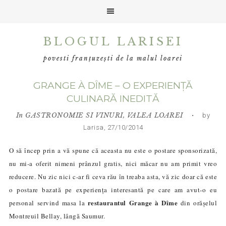
Skip
Skip
Skip
BLOGUL LARISEI
to
to
to
primary
main
primary
povesti franțuzești de la malul loarei
navigation
content
sidebar
GRANGE À DÎME – O EXPERIENȚĂ
CULINARĂ INEDITĂ
In
GASTRONOMIE SI VINURI
,
VALEA LOAREI
• by
Larisa, 27/10/2014
O să încep prin a vă spune că aceasta nu este o postare sponsorizată,
nu mi-a oferit nimeni prânzul gratis, nici măcar nu am primit vreo
reducere. Nu zic nici c-ar fi ceva rău în treaba asta, vă zic doar că este
o postare bazată pe experiența interesantă pe care am avut-o eu
restaurantul
Grange à Dîme
personal servind masa la
din orășelul
Montreuil Bellay, lângă Saumur.