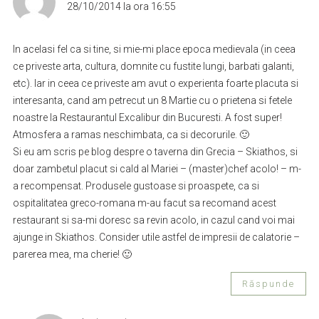
28/10/2014 la ora 16:55
In acelasi fel ca si tine, si mie-mi place epoca medievala (in ceea
ce priveste arta, cultura, domnite cu fustite lungi, barbati galanti,
etc). Iar in ceea ce priveste am avut o experienta foarte placuta si
interesanta, cand am petrecut un 8 Martie cu o prietena si fetele
noastre la Restaurantul Excalibur din Bucuresti. A fost super!
Atmosfera a ramas neschimbata, ca si decorurile. 🙂
Si eu am scris pe blog despre o taverna din Grecia – Skiathos, si
doar zambetul placut si cald al Mariei – (master)chef acolo! – m-
a recompensat. Produsele gustoase si proaspete, ca si
ospitalitatea greco-romana m-au facut sa recomand acest
restaurant si sa-mi doresc sa revin acolo, in cazul cand voi mai
ajunge in Skiathos. Consider utile astfel de impresii de calatorie –
parerea mea, ma cherie! 🙂
Răspunde