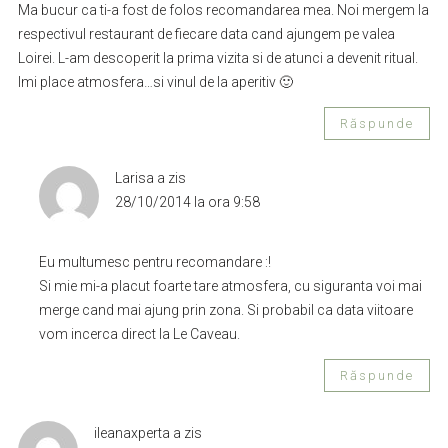
Ma bucur ca ti-a fost de folos recomandarea mea. Noi mergem la
respectivul restaurant de fiecare data cand ajungem pe valea
Loirei. L-am descoperit la prima vizita si de atunci a devenit ritual.
Imi place atmosfera…si vinul de la aperitiv 🙂
Răspunde
Larisa
a zis
28/10/2014 la ora 9:58
Eu multumesc pentru recomandare :!
Si mie mi-a placut foarte tare atmosfera, cu siguranta voi mai
merge cand mai ajung prin zona. Si probabil ca data viitoare
vom incerca direct la Le Caveau.
Răspunde
ileanaxperta
a zis