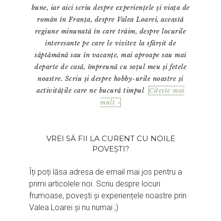
bune, iar aici scriu despre experiențele și viața de
român în Franța, despre Valea Loarei, această
regiune minunată în care trăim, despre locurile
interesante pe care le vizitez la sfârșit de
săptămână sau în vacanțe, mai aproape sau mai
departe de casă, împreună cu soțul meu și fetele
noastre. Scriu și despre hobby-urile noastre și
activitățile care ne bucură timpul
Citeste mai
mult »
VREI SĂ FII LA CURENT CU NOILE
POVEȘTI?
Îți poți lăsa adresa de email mai jos pentru a
primi articolele noi. Scriu despre locuri
frumoase, povești și experiențele noastre prin
Valea Loarei și nu numai ;)