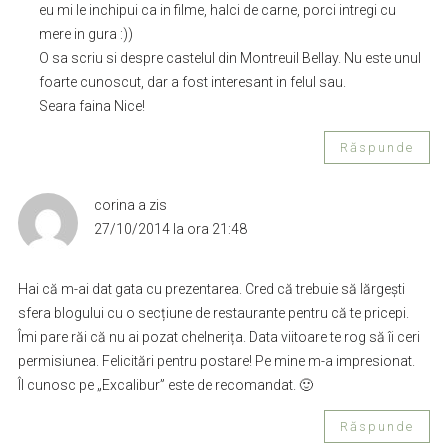
eu mi le inchipui ca in filme, halci de carne, porci intregi cu
mere in gura :))
O sa scriu si despre castelul din Montreuil Bellay. Nu este unul
foarte cunoscut, dar a fost interesant in felul sau.
Seara faina Nice!
Răspunde
corina
a zis
27/10/2014 la ora 21:48
Hai că m-ai dat gata cu prezentarea. Cred că trebuie să lărgești
sfera blogului cu o secțiune de restaurante pentru că te pricepi.
Îmi pare răi că nu ai pozat chelnerița. Data viitoare te rog să îi ceri
permisiunea. Felicitări pentru postare! Pe mine m-a impresionat.
Îl cunosc pe „Excalibur” este de recomandat. 🙂
Răspunde