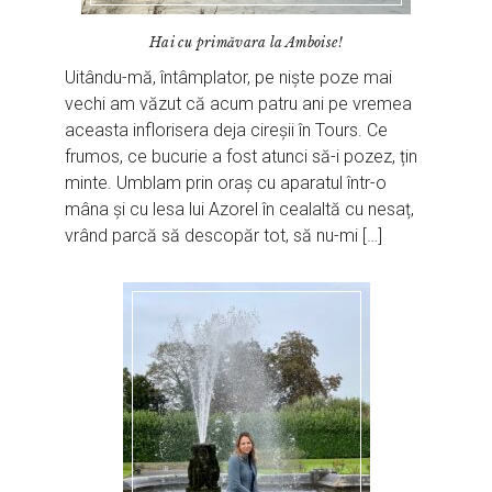
Hai cu primăvara la Amboise!
Uitându-mă, întâmplator, pe niște poze mai
vechi am văzut că acum patru ani pe vremea
aceasta inflorisera deja cireșii în Tours. Ce
frumos, ce bucurie a fost atunci să-i pozez, țin
minte. Umblam prin oraș cu aparatul într-o
mâna și cu lesa lui Azorel în cealaltă cu nesaț,
vrând parcă să descopăr tot, să nu-mi […]