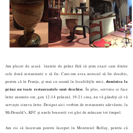
Am plecat de acasă înainte de prânz fără să știm exact care dintre
cele două restaurante o să fie. Care-om avea norocul să fie deschis,
duminica la
pentru că în Franța, și mai cu seamă în localitățile mici,
prânz nu toate restaurantele sunt deschise
. În plus, servirea se face
între anumite ore, gen 12-14 prânzul, 19-21 cina, nu vă gândiți că vă
servește cineva între. Desigur aici vorbim de restaurante adevărate, la
McDonald’s, KFC și unele brasserii vei găsi de mâncare tot timpul.
Am zis să încercam pentru început în Montreuil Bellay, pentru că