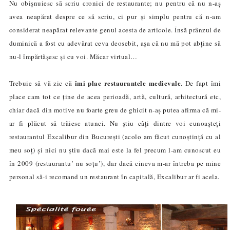
Nu obișnuiesc să scriu cronici de restaurante; nu pentru că nu n-aș
avea neapărat despre ce să scriu, ci pur și simplu pentru că n-am
considerat neapărat relevante genul acesta de articole. Însă prânzul de
duminică a fost cu adevărat ceva deosebit, așa că nu mă pot abține să
nu-l împărtășesc și cu voi. Măcar virtual…
îmi plac restaurantele medievale
Trebuie să vă zic că
. De fapt îmi
place cam tot ce ține de acea perioadă, artă, cultură, arhitectură etc,
chiar dacă din motive nu foarte greu de ghicit n-aș putea afirma că mi-
ar fi plăcut să trăiesc atunci. Nu știu câți dintre voi cunoașteți
restaurantul Excalibur
din București (acolo am făcut cunoștință cu al
meu soț) și nici nu știu dacă mai este la fel precum l-am cunoscut eu
în 2009 (restaurantu’ nu soțu’), dar dacă cineva m-ar întreba pe mine
personal să-i recomand un restaurant în capitală,
Excalibur
ar fi acela.