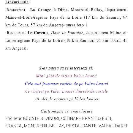
Linkuri uitle
:
La
Grange à Dîme
,
departament
-Restaurant
Montreuil Bellay,
Maine-et-Loire/regiune Pays de la Loire (17 km de Saumur, 94
km de Tours, 57 km de Angers)- sursa foto 1
Le Caveau
-Restaurant
,
Doué la Fontaine,
departament Maine-et-
Loire/regiune Pays de la Loire (19 km Saumur, 95 km Tours, 43
km Angers)
.
S-ar putea sa te intereseze si:
Mini-ghid de vizitat Valea Loarei
Cele mai frumoase castele de pe Valea Loarei
Ce vizitezi pe Valea Loarei dincolo de castele
10 idei de excursii pe Valea Loarei
Gastronomie si vinuri locale
Etichete:
BUCATE SI VINURI
,
CULINARE FRANTUZESTI
,
FRANTA
,
MONTREUIL BELLAY
,
RESTAURANTE
,
VALEA LOAREI