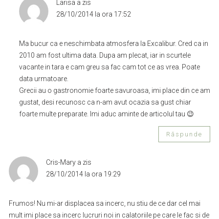
Larisa
a zis
28/10/2014 la ora 17:52
Ma bucur ca e neschimbata atmosfera la Excalibur. Cred ca in
2010 am fost ultima data. Dupa am plecat, iar in scurtele
vacante in tara e cam greu sa fac cam tot ce as vrea. Poate
data urmatoare.
Grecii au o gastronomie foarte savuroasa, imi place din ce am
gustat, desi recunosc ca n-am avut ocazia sa gust chiar
foarte multe preparate. Imi aduc aminte de articolul tau 😉
Răspunde
Cris-Mary
a zis
28/10/2014 la ora 19:29
Frumos! Nu mi-ar displacea sa incerc, nu stiu de ce dar cel mai
mult imi place sa incerc lucruri noi in calatoriile pe care le fac si de