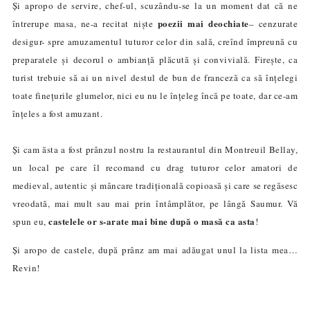
Și apropo de servire, chef-ul, scuzându-se la un moment dat că ne
poezii mai deochiate
întrerupe masa, ne-a recitat niște
– cenzurate
desigur- spre amuzamentul tuturor celor din sală, creînd împreună cu
preparatele și decorul o ambianță plăcută și convivială. Firește, ca
turist trebuie să ai un nivel destul de bun de franceză ca să înțelegi
toate finețurile glumelor, nici eu nu le înțeleg încă pe toate, dar ce-am
înțeles a fost amuzant.
Și cam ăsta a fost prânzul nostru la restaurantul din Montreuil Bellay,
un local pe care îl recomand cu drag tuturor celor amatori de
medieval, autentic și mâncare tradițională copioasă și care se regăsesc
vreodată, mai mult sau mai prin întâmplător, pe lângă Saumur. Vă
castelele or s-arate mai bine după o masă ca asta
spun eu,
!
Și aropo de castele, după prânz am mai adăugat unul la lista mea…
Revin!