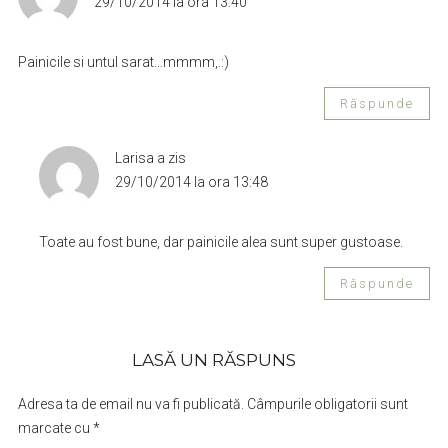
29/10/2014 la ora 13:40
Painicile si untul sarat…mmmm,.:)
Răspunde
Larisa
a zis
29/10/2014 la ora 13:48
Toate au fost bune, dar painicile alea sunt super gustoase.
Răspunde
LASĂ UN RĂSPUNS
Adresa ta de email nu va fi publicată.
Câmpurile obligatorii sunt
marcate cu
*