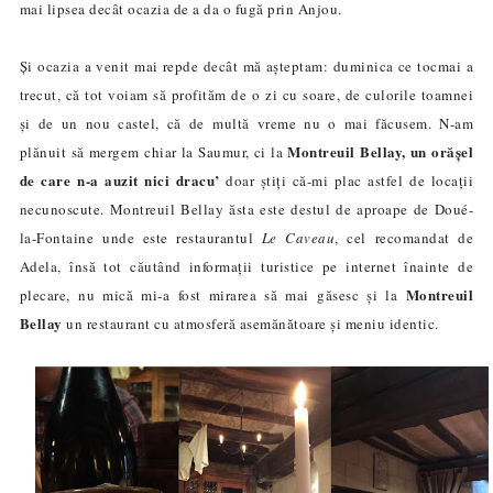
mai lipsea decât ocazia de a da o fugă prin Anjou.
Și ocazia a venit mai repde decât mă așteptam: duminica ce tocmai a
trecut, că tot voiam să profităm de o zi cu soare, de culorile toamnei
și de un nou castel, că de multă vreme nu o mai făcusem. N-am
Montreuil Bellay, un orășel
plănuit să mergem chiar la Saumur, ci la
de care n-a auzit nici dracu’
doar știți că-mi plac astfel de locații
necunoscute. Montreuil Bellay ăsta este destul de aproape de
Doué-
la-Fontain
e
unde este restaurantul
Le Caveau
, cel recomandat de
Adela, însă tot căutând informații turistice pe internet înainte de
Montreuil
plecare, nu mică mi-a fost mirarea să mai găsesc și la
Bellay
un restaurant cu atmosferă asemănătoare și meniu identic.