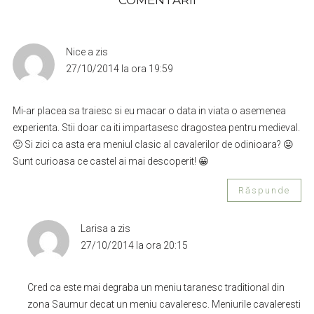
Nice
a zis
27/10/2014 la ora 19:59
Mi-ar placea sa traiesc si eu macar o data in viata o asemenea
experienta. Stii doar ca iti impartasesc dragostea pentru medieval.
🙂 Si zici ca asta era meniul clasic al cavalerilor de odinioara? 😛
Sunt curioasa ce castel ai mai descoperit! 😀
Răspunde
Larisa
a zis
27/10/2014 la ora 20:15
Cred ca este mai degraba un meniu taranesc traditional din
zona Saumur decat un meniu cavaleresc. Meniurile cavaleresti