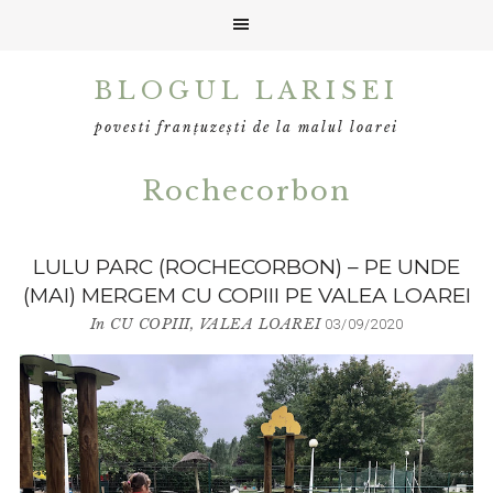
Skip
Skip
BLOGUL LARISEI
to
to
primary
main
povesti franțuzești de la malul loarei
navigation
content
Rochecorbon
LULU PARC (ROCHECORBON) – PE UNDE
(MAI) MERGEM CU COPIII PE VALEA LOAREI
In
CU COPIII
,
VALEA LOAREI
03/09/2020