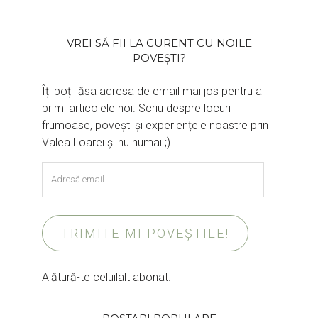
VREI SĂ FII LA CURENT CU NOILE
POVEȘTI?
Îți poți lăsa adresa de email mai jos pentru a
primi articolele noi. Scriu despre locuri
frumoase, povești și experiențele noastre prin
Valea Loarei și nu numai ;)
Adresă
email
TRIMITE-MI POVEȘTILE!
Alătură-te celuilalt abonat.