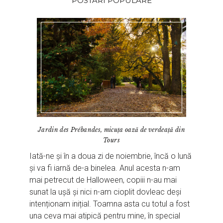
POSTARI POPULARE
Jardin des Prébandes, micuța oază de verdeață din
Tours
Iată-ne și în a doua zi de noiembrie, încă o lună
și va fi iarnă de-a binelea. Anul acesta n-am
mai petrecut de Halloween, copiii n-au mai
sunat la ușă și nici n-am cioplit dovleac deși
intenționam inițial. Toamna asta cu totul a fost
una ceva mai atipică pentru mine, în special