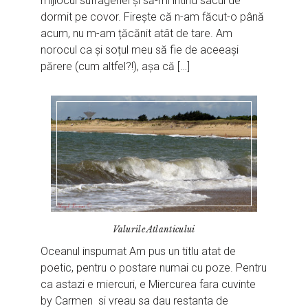
mijlocul sufrageriei și să-mi întind sacul de
dormit pe covor. Firește că n-am făcut-o până
acum, nu m-am țăcănit atât de tare. Am
norocul ca și soțul meu să fie de aceeași
părere (cum altfel?!), așa că […]
Valurile Atlanticului
Oceanul inspumat Am pus un titlu atat de
poetic, pentru o postare numai cu poze. Pentru
ca astazi e miercuri, e Miercurea fara cuvinte
by Carmen si vreau sa dau restanta de