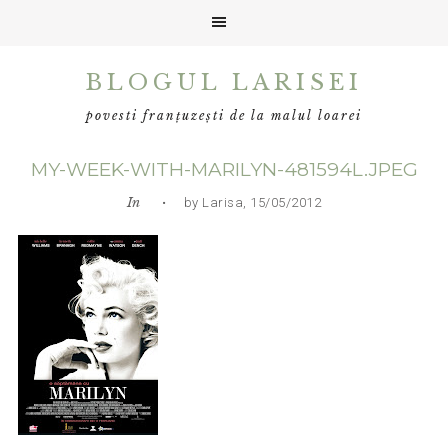
Skip
Skip
Skip
BLOGUL LARISEI
to
to
to
primary
main
primary
povesti franțuzești de la malul loarei
navigation
content
sidebar
MY-WEEK-WITH-MARILYN-481594L.JPEG
In
• by Larisa, 15/05/2012