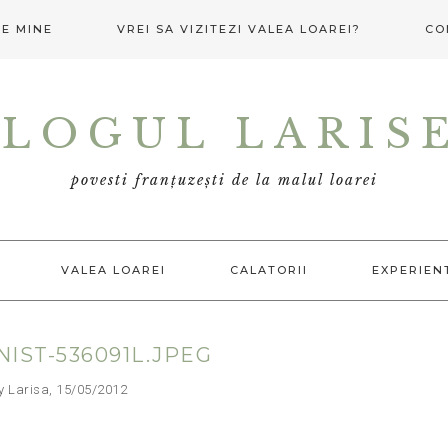
E MINE
VREI SA VIZITEZI VALEA LOAREI?
CO
LOGUL LARIS
povesti franțuzești de la malul loarei
VALEA LOAREI
CALATORII
EXPERIEN
NIST-536091L.JPEG
arisa, 15/05/2012