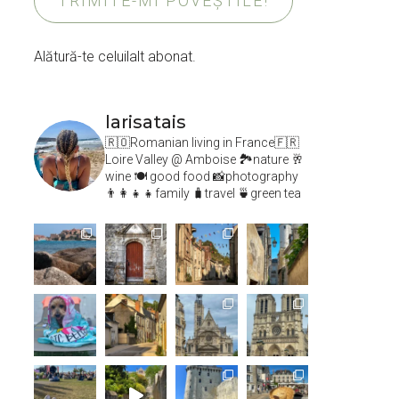
TRIMITE-MI POVEȘTILE!
Alătură-te celuilalt abonat.
larisatais
🇷🇴Romanian living in France🇫🇷
Loire Valley @ Amboise
🏞️nature 🥂
wine 🍽 good food 📸photography
👨‍👩‍👧‍👧family 🧳travel 🍵green tea