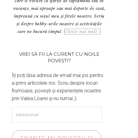
care le vizitez la sfârșit de săptămână sau în
vacanțe, mai aproape sau mai departe de casă,
împreună cu soțul meu și fetele noastre. Scriu
și despre hobby-urile noastre și activitățile
care ne bucură timpul
Citeste mai mult »
VREI SĂ FII LA CURENT CU NOILE
POVEȘTI?
Îți poți lăsa adresa de email mai jos pentru
a primi articolele noi. Scriu despre locuri
frumoase, povești și experiențele noastre
prin Valea Loarei și nu numai ;)
Adresă
email