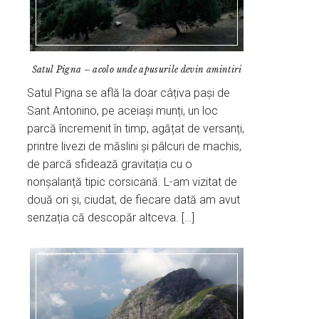
Satul Pigna – acolo unde apusurile devin amintiri
Satul Pigna se află la doar câțiva pași de
Sant Antonino, pe aceiași munți, un loc
parcă încremenit în timp, agățat de versanți,
printre livezi de măslini și pâlcuri de machis,
de parcă sfidează gravitația cu o
nonșalanță tipic corsicană. L-am vizitat de
două ori și, ciudat, de fiecare dată am avut
senzația că descopăr altceva. […]