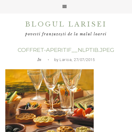
Skip
Skip
Skip
BLOGUL LARISEI
to
to
to
primary
main
primary
povesti franțuzești de la malul loarei
navigation
content
sidebar
COFFRET-APERITIF__NLPTIB.JPEG
In
• by Larisa, 27/07/2015