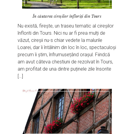
În căutarea cireșilor înfloriți din Tours
Nu există, firește, un traseu tematic al cireșilor
înfloriti din Tours. Nici nu ar fi prea mulți de
văzut, cireșii nu-s chiar vedete la malurile
Loarei, dar îi întâlnim din loc în loc, spectaculoși
precum îi știm, înfrumusețând orașul. Fiindcă
am avut câteva chestiuni de rezolvat în Tours,
am profitat de una dintre puținele zile însorite
[…]