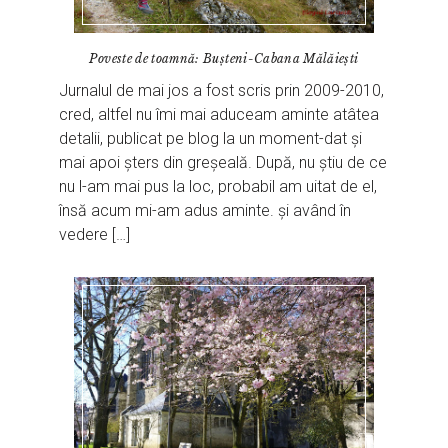
Poveste de toamnă: Bușteni-Cabana Mălăiești
Jurnalul de mai jos a fost scris prin 2009-2010,
cred, altfel nu îmi mai aduceam aminte atâtea
detalii, publicat pe blog la un moment-dat și
mai apoi șters din greșeală. După, nu știu de ce
nu l-am mai pus la loc, probabil am uitat de el,
însă acum mi-am adus aminte. și având în
vedere […]