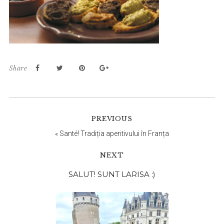
Share
PREVIOUS
«
Santé! Tradiția aperitivului în Franța
NEXT
Bara
SALUT! SUNT LARISA :)
principală