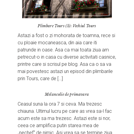
Plimbare Tours (5): Vechiul Tours
Astazi a fost o zi mohorata de toamna, rece si
cu ploaie mocaneasca, din aia care iti
patrunde in oase. Asa ca mai toata ziua am
petrecut-o in casa cu diverse activitati casnice,
printre care si scrisul pe blog. Asa ca o sa va
mai povestesc astazi un episod din plimbarile
prin Tours, care de […]
Melancolie de primavara
Ceasul suna la ora 7 si ceva. Ma trezesc
chiauna. Ultimul lucru pe care as vrea sa-l fac
acum este sa ma trezesc. Astazi este si nor,
ceea ce amplifica putin starea mea de
„nechef“ de nimic. Asi vrea sa se termine ziua