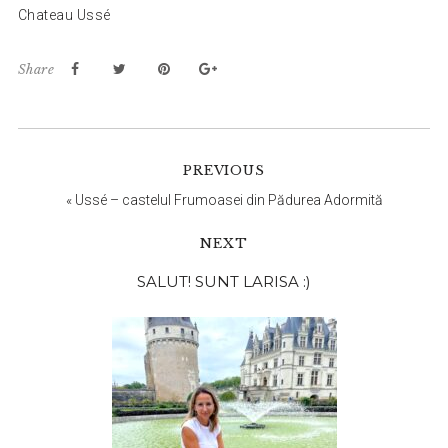
Chateau Ussé
Share
PREVIOUS
«
Ussé – castelul Frumoasei din Pădurea Adormită
NEXT
Bara
SALUT! SUNT LARISA :)
principală