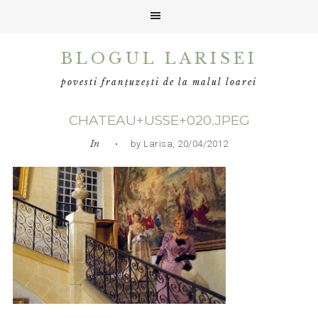
Skip
Skip
Skip
BLOGUL LARISEI
to
to
to
primary
main
primary
povesti franțuzești de la malul loarei
navigation
content
sidebar
CHATEAU+USSE+020.JPEG
In
• by Larisa, 20/04/2012