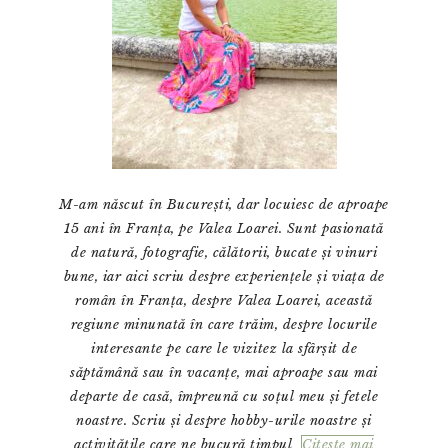
M-am născut în București, dar locuiesc de aproape
15 ani în Franța, pe Valea Loarei. Sunt pasionată
de natură, fotografie, călătorii, bucate și vinuri
bune, iar aici scriu despre experiențele și viața de
român în Franța, despre Valea Loarei, această
regiune minunată în care trăim, despre locurile
interesante pe care le vizitez la sfârșit de
săptămână sau în vacanțe, mai aproape sau mai
departe de casă, împreună cu soțul meu și fetele
noastre. Scriu și despre hobby-urile noastre și
activitățile care ne bucură timpul
Citeste mai