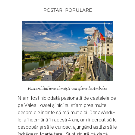
POSTARI POPULARE
Pasiuni italiene și măști venețiene la Amboise
N-am fost niciodată pasionată de castelele de
pe Valea Loarei și nici nu știam prea multe
despre ele înainte să mă mut aici. Dar avându-
le la îndemână în acești 4 ani, am încercat să le
descopăr și să le cunosc, ajungând astăzi să le
îndrăgesc foarte tare. Sunt sigură că dacă