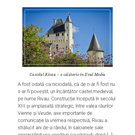
Castelul Rivau – o călătorie în Evul Mediu
A fost odată ca niciodată, că de n-ar fi fost nu
s-ar fi povestit, un încântător castel medieval,
pe nume Rivau. Construcție începută în secolul
XIII și amplasată strategic, între valea râurilor
Vienne și Veude, axe importante de
comunicație la vremea respectivă, Rivau a
strălucit ani de-a rândul, în saloanele sale
organizându-se ospățuri cavalerești, după […]