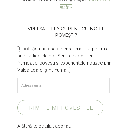
activitățile care ne bucură timpul
Citeste mai
mult »
VREI SĂ FII LA CURENT CU NOILE
POVEȘTI?
Îți poți lăsa adresa de email mai jos pentru a
primi articolele noi. Scriu despre locuri
frumoase, povești și experiențele noastre prin
Valea Loarei și nu numai ;)
Adresă
email
TRIMITE-MI POVEȘTILE!
Alătură-te celuilalt abonat.