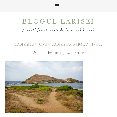
Skip
Skip
Skip
BLOGUL LARISEI
to
to
to
primary
main
primary
povesti franțuzești de la malul loarei
navigation
content
sidebar
CORSICA_CAP_CORSE%2B007.JPEG
In
• by Larisa, 04/10/2015