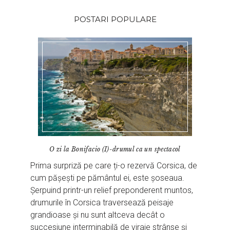
POSTARI POPULARE
O zi la Bonifacio (I)-drumul ca un spectacol
Prima surpriză pe care ți-o rezervă Corsica, de
cum pășești pe pământul ei, este șoseaua.
Șerpuind printr-un relief preponderent muntos,
drumurile în Corsica traversează peisaje
grandioase și nu sunt altceva decât o
succesiune interminabilă de viraje strânse și