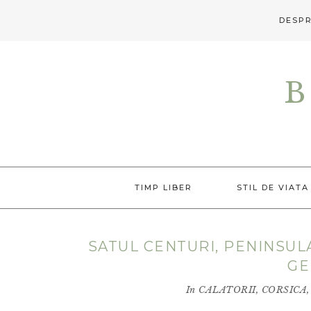
DESPR
Skip
Skip
Skip
to
to
to
B
primary
main
primary
navigation
content
sidebar
TIMP LIBER
STIL DE VIATA
SATUL CENTURI, PENINSUL
GE
In
CALATORII
,
CORSICA