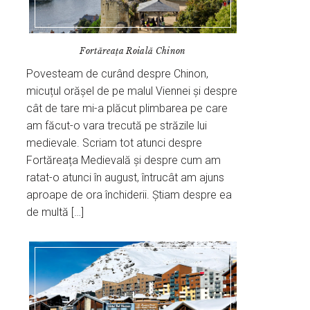
Fortăreața Roială Chinon
Povesteam de curând despre Chinon,
micuțul orășel de pe malul Viennei și despre
cât de tare mi-a plăcut plimbarea pe care
am făcut-o vara trecută pe străzile lui
medievale. Scriam tot atunci despre
Fortăreața Medievală și despre cum am
ratat-o atunci în august, întrucât am ajuns
aproape de ora închiderii. Știam despre ea
de multă […]