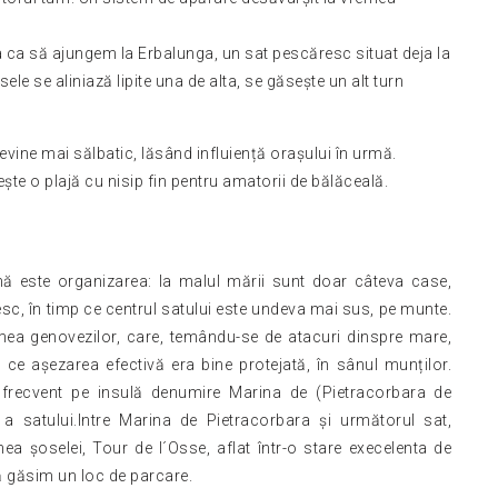
a ca să ajungem la Erbalunga, un sat pescăresc situat deja la
e se aliniază lipite una de alta, se găsește un alt turn
vine mai sălbatic, lăsând influiență orașului în urmă.
te o plajă cu nisip fin pentru amatorii de bălăceală.
nă este organizarea: la malul mării sunt doar câteva case,
esc, în timp ce centrul satului este undeva mai sus, pe munte.
mea genovezilor, care, temându-se de atacuri dinspre mare,
 ce așezarea efectivă era bine protejată, în sânul munților.
 frecvent pe insulă denumire Marina de (Pietracorbara de
satului.Intre Marina de Pietracorbara și următorul sat,
inea șoselei, Tour de l´Osse, aflat într-o stare execelenta de
 găsim un loc de parcare.