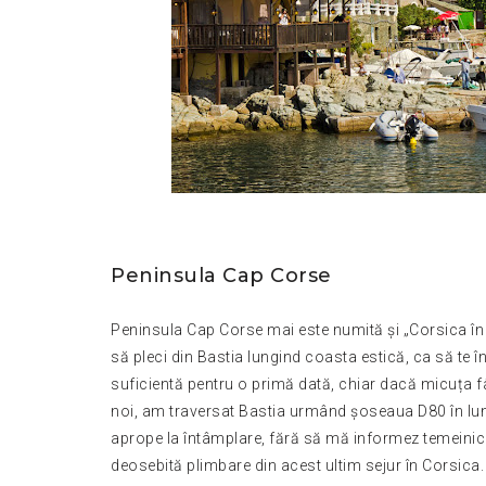
Peninsula Cap Corse
Peninsula Cap Corse mai este numită și „Corsica în 
să pleci din Bastia lungind coasta estică, ca să te în
suficientă pentru o primă dată, chiar dacă micuța fâș
noi, am traversat Bastia urmând șoseaua D80 în lung
aprope la întâmplare, fără să mă informez temeinic 
deosebită plimbare din acest ultim sejur în Corsica.