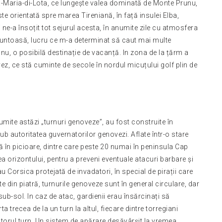
ta-Maria-di-Lota, ce lungește valea dominată de Monte Prunu,
te orientată spre marea Tireniană, în față insulei Elba,
i ne-a însoțit tot sejurul acesta, în anumite zile cu atmosfera
muntoasă, lucru ce m-a determinat să caut mai multe
e nu, o posibilă destinație de vacanță. In zona de la țărm a
, ce stă cuminte de secole în nordul micuțului golf plin de
umite astăzi „turnuri genoveze”, au fost construite în
sub autoritatea guvernatorilor genovezi. Aflate într-o stare
în picioare, dintre care peste 20 numai în peninsula Cap
 orizontului, pentru a preveni eventuale atacuri barbare și
u Corsica protejată de invadatori, în special de pirații care
 din piatră, turnurile genoveze sunt în general circulare, dar
 sub-sol. In caz de atac, gardienii erau însărcinați să
ta trecea de la un turn la altul, fiecare dintre torregiani
torul turn. Un sistem de apărare desăvârșit la vremea