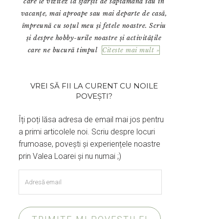
care le vizitez la sfârșit de săptămână sau în
vacanțe, mai aproape sau mai departe de casă,
împreună cu soțul meu și fetele noastre. Scriu
și despre hobby-urile noastre și activitățile
care ne bucură timpul
Citeste mai mult »
VREI SĂ FII LA CURENT CU NOILE
POVEȘTI?
Îți poți lăsa adresa de email mai jos pentru
a primi articolele noi. Scriu despre locuri
frumoase, povești și experiențele noastre
prin Valea Loarei și nu numai ;)
Adresă
email