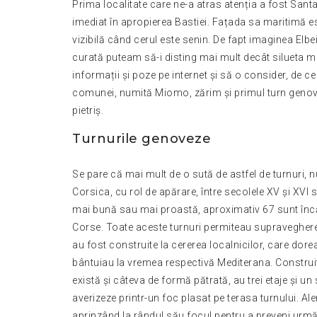
Prima localitate care ne-a atras atenția a fost San
imediat în apropierea Bastiei. Fațada sa maritimă es
vizibilă când cerul este senin. De fapt imaginea Elbe
curată puteam să-i disting mai mult decât silueta 
informații și poze pe internet și să o consider, de c
comunei, numită Miomo, zărim și primul turn genovez
pietriș.
Turnurile genoveze
Se pare că mai mult de o sută de astfel de turnuri, n
Corsica, cu rol de apărare, între secolele XV și XVI 
mai bună sau mai proastă, aproximativ 67 sunt încă 
Corse. Toate aceste turnuri permiteau supravegherea
au fost construite la cererea localnicilor, care dorea
bântuiau la vremea respectivă Mediterana. Construite
există și câteva de formă pătrată, au trei etaje și un
averizeze printr-un foc plasat pe terasa turnului. Aler
aprinzând la rândul său focul pentru a preveni urmă