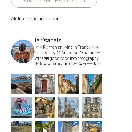
TRIMITE-MI POVEȘTILE!
Alătură-te celuilalt abonat.
larisatais
🇷🇴Romanian living in France🇫🇷
Loire Valley @ Amboise
🏞️nature 🥂
wine 🍽 good food 📸photography
👨‍👩‍👧‍👧family 🧳travel 🍵green tea