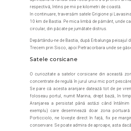
respectivă, întins pe mii pe kilometri de coastă.
In continuare, traversăm satele Grigione și Lavasin
10 km de Bastia. Pe mica limbă de pământ, unde casel
circular, din păcate pe jumătate distrus.
Depărtându-ne de Bastia, după Erbalunga peisajul de
Trecem prin Sisco, apoi Pietracorbara unde se găseș
Satele corsicane
O curiozitate a satelor corsicane din această zo
concentrate de regulă în jurul unui mic port pescăr
Se pare că acesta aranjare datează tot de pe vre
foloseau portul, numit Marina, drept bază, în timp
Aranjarea a persistat până astăzi când întâlnim
exemplu) care desemnează doar zona portuară a 
Porticciolo, ne lovește direct în față, fix pe marg
conservare. Se poate admira de aproape, asta dacă