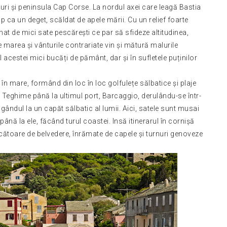
turi și peninsula Cap Corse. La nordul axei care leagă Bastia
ca un deget, scăldat de apele mării. Cu un relief foarte
at de mici sate pescărești ce par să sfideze altitudinea,
 marea și vânturile contrariate vin și mătură malurile
acestei mici bucăți de pământ, dar și în sufletele puținilor
 în mare, formând din loc în loc golfulețe sălbatice și plaje
Teghime până la ultimul port, Barcaggio, derulându-se într-
 gândul la un capăt sălbatic al lumii. Aici, satele sunt musai
ână la ele, făcând turul coastei. Insă itinerarul în cornișă
ucătoare de belvedere,
înrămate
de capele și turnuri genoveze