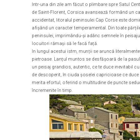
Intr-una din zile am făcut o plimbare spre Satul Cen
de Saint-Florent, Corsica avansează formând un cap 
accidentat, litoralul peninsulei Cap Corse este domin
afișând un caracter temperamental. Din toate părțile
peninsulei, imprimându-și adânc semnele în peisajul 
locuitori rămași să le facă față.
In lungul acestui istm, munții se aruncă literalmente
pietroase. Lanțul muntos se desfășoară de la pasul 
un peisaj grandios, autentic, ce te duce inevitabil cu
de descoperit, în ciuda șoselei capricioase ce duce p
merita efortul, oferind o multitudine de puncte sed
încremenite în timp.