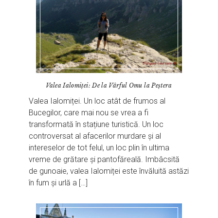
Valea Ialomiței: De la Vârful Omu la Peștera
Valea Ialomiței. Un loc atât de frumos al
Bucegilor, care mai nou se vrea a fi
transformată în stațiune turistică. Un loc
controversat al afacerilor murdare și al
intereselor de tot felul, un loc plin în ultima
vreme de grătare și pantofăreală. Imbâcsită
de gunoaie, valea Ialomiței este învăluită astăzi
în fum și urlă a […]