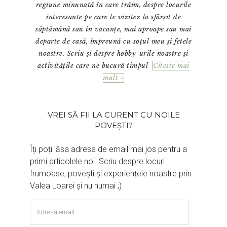
regiune minunată în care trăim, despre locurile
interesante pe care le vizitez la sfârșit de
săptămână sau în vacanțe, mai aproape sau mai
departe de casă, împreună cu soțul meu și fetele
noastre. Scriu și despre hobby-urile noastre și
activitățile care ne bucură timpul
Citeste mai
mult »
VREI SĂ FII LA CURENT CU NOILE
POVEȘTI?
Îți poți lăsa adresa de email mai jos pentru a
primi articolele noi. Scriu despre locuri
frumoase, povești și experiențele noastre prin
Valea Loarei și nu numai ;)
Adresă
email