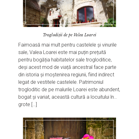
Troglodiții de pe Valea Loarei
Faimoasă mai mult pentru castelele și vinurile
sale, Valea Loarei este mai puțin prețuită
pentru bogăția habitatelor sale trogloditice,
deși acest mod de viață ancestral face parte
din istoria și moștenirea regiunii, fiind indirect
legat de vestitele castelele. Patrimoniul
trogloditic de pe malurile Loarei este abundent,
bogat și variat, această cultură a locuitului în…
grote […]