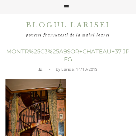
Skip
Skip
Skip
BLOGUL LARISEI
to
to
to
primary
main
primary
povesti franțuzești de la malul loarei
navigation
content
sidebar
MONTR%25C3%25A9SOR+CHATEAU+37.JP
EG
In
• by Larisa, 14/10/2013