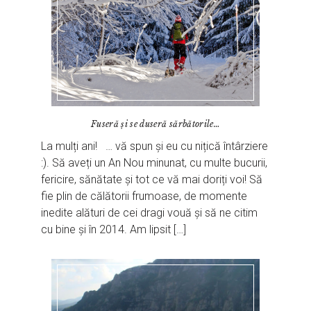
Fuseră și se duseră sărbătorile…
La mulți ani! … vă spun și eu cu nițică întârziere
:). Să aveți un An Nou minunat, cu multe bucurii,
fericire, sănătate și tot ce vă mai doriți voi! Să
fie plin de călătorii frumoase, de momente
inedite alături de cei dragi vouă și să ne citim
cu bine și în 2014. Am lipsit […]