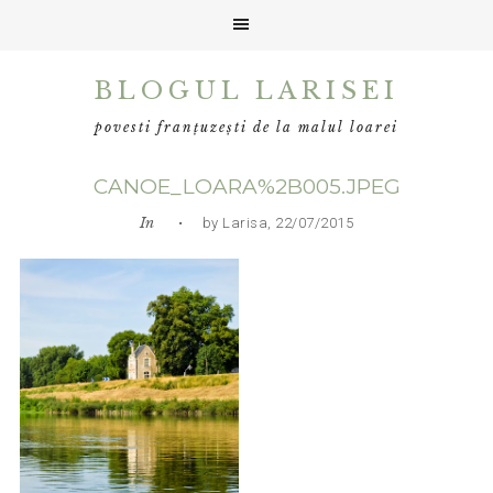
Skip
Skip
Skip
BLOGUL LARISEI
to
to
to
primary
main
primary
povesti franțuzești de la malul loarei
navigation
content
sidebar
CANOE_LOARA%2B005.JPEG
In
• by Larisa, 22/07/2015