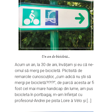
Un an de bicicletă…
Acum un an, la 30 de ani, învățam și eu că ne-
omul să merg pe bicicletă. Plictisită de
remarcile cunoscuților, „cum adică nu știi să
mergi pe bicicletă?!?!?!”, de parcă acesta ar fi
fost cel mai mare handicap din lume, am pus
bicicleta în portbagaj, m-am înființat cu
profesorul-Andrei pe pista Loire à Vélo și […]