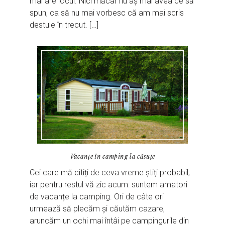
mai are locul. Nici măcar nu aș mai avea ce să
spun, ca să nu mai vorbesc că am mai scris
destule în trecut. […]
Vacanțe în camping la căsuțe
Cei care mă citiți de ceva vreme știți probabil,
iar pentru restul vă zic acum: suntem amatori
de vacanțe la camping. Ori de câte ori
urmează să plecăm și căutăm cazare,
aruncăm un ochi mai întâi pe campingurile din