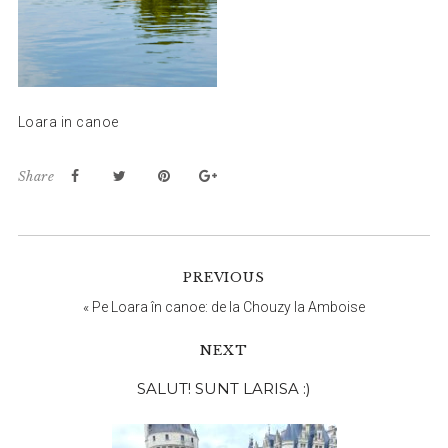
Loara in canoe
Share
PREVIOUS
«
Pe Loara în canoe: de la Chouzy la Amboise
NEXT
Bara
SALUT! SUNT LARISA :)
principală