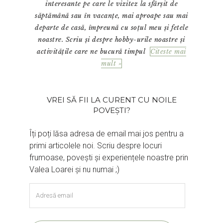
interesante pe care le vizitez la sfârșit de
săptămână sau în vacanțe, mai aproape sau mai
departe de casă, împreună cu soțul meu și fetele
noastre. Scriu și despre hobby-urile noastre și
activitățile care ne bucură timpul
Citeste mai
mult »
VREI SĂ FII LA CURENT CU NOILE
POVEȘTI?
Îți poți lăsa adresa de email mai jos pentru a
primi articolele noi. Scriu despre locuri
frumoase, povești și experiențele noastre prin
Valea Loarei și nu numai ;)
Adresă
email