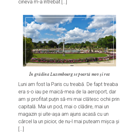
cineva m-a întrebat […]
În grădina Luxembourg se poartă mov și roz
Luni am fost la Paris cu treabă. De fapt treaba
era s-o iau pe maică-mea de la aeroport, dar
am și profitat puțin să-mi mai clătesc ochii prin
capitală. Mai un pod, mai o clădire, mai un
magazin și uite-așa am ajuns acasă cu un
cârcel la un picior, de nu-l mai puteam mișca și
[…]