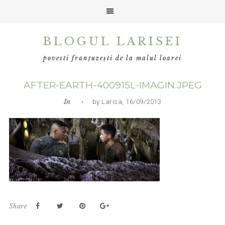
Skip
Skip
Skip
BLOGUL LARISEI
to
to
to
primary
main
primary
povesti franțuzești de la malul loarei
navigation
content
sidebar
AFTER-EARTH-400915L-IMAGIN.JPEG
In
• by Larisa, 16/09/2013
Share