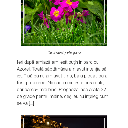
Cu Azorel prin parc
Ieri după-amiază am ieșit puțin în parc cu
Azorel. Toată săptămâna am avut intenția să
ies, însă ba nu am avut timp, ba a plouat, ba a
fost prea rece. Nici acum nu este prea cald,
dar parcă-i mai bine. Prognoza încă arată 22
de grade pentru mâine, deși eu nu înțeleg cum
se va […]