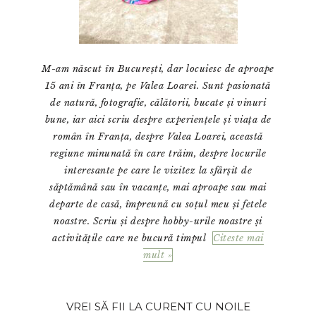
M-am născut în București, dar locuiesc de aproape
15 ani în Franța, pe Valea Loarei. Sunt pasionată
de natură, fotografie, călătorii, bucate și vinuri
bune, iar aici scriu despre experiențele și viața de
român în Franța, despre Valea Loarei, această
regiune minunată în care trăim, despre locurile
interesante pe care le vizitez la sfârșit de
săptămână sau în vacanțe, mai aproape sau mai
departe de casă, împreună cu soțul meu și fetele
noastre. Scriu și despre hobby-urile noastre și
activitățile care ne bucură timpul
Citeste mai
mult »
VREI SĂ FII LA CURENT CU NOILE