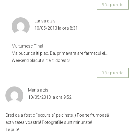
Răspunde
Larisa
a zis
10/05/2013 la ora 8:31
Multumesc Tina!
Ma bucur ca iti plac. Da, primavara are farmecul ei…
Weekend placut si tie iti doresc!
Răspunde
Maria
a zis
10/05/2013 la ora 9:52
Cred că a fost o "excursie" pe cinste!:) Foarte frumoasă
activitatea voastră! Fotografiile sunt minunate!
Te pup!