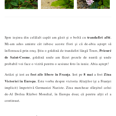
trandafiri albi
Spre ieșirea din celălalt capăt am găsit și o boltă cu
.
Mi-am adus aminte cât iubesc aceste flori și că de-abia aștept să
Prieuré
înflorească prin oraș. Știu o grădină de trandafiri lângă Tours,
de Saint-Cosme
,
grădină unde am făcut pozele de nuntă și unde
probabil voi face o vizită pentru o sesiune foto în iunie. Abia aștept!
fost zile libere în Franța
8 mai
Ziua
Astăzi și ieri au
. Ieri pe
a fost
Victoriei în Europa
. Este vorba despre victoria Aliaților (și a Franței
implicit) împotrivă Germaniei Naziste. Ziua marcheaz sfârșitul celui
de-
A
l
D
oilea
R
ăzboi
M
ondial, în Europa doar
, c
ă
pentru
al
ț
ii el a
continuat
.