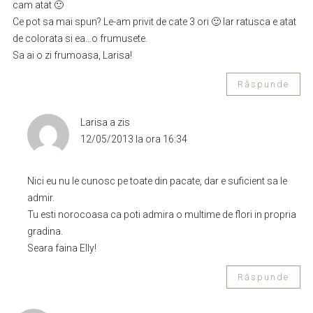
cam atat 🙂
Ce pot sa mai spun? Le-am privit de cate 3 ori 🙂 Iar ratusca e atat
de colorata si ea…o frumusete.
Sa ai o zi frumoasa, Larisa!
Răspunde
Larisa
a zis
12/05/2013 la ora 16:34
Nici eu nu le cunosc pe toate din pacate, dar e suficient sa le
admir.
Tu esti norocoasa ca poti admira o multime de flori in propria
gradina.
Seara faina Elly!
Răspunde