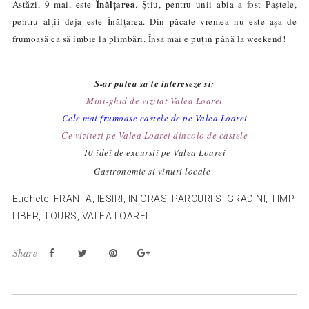
Înălțarea
Astăzi, 9 mai, este
. Știu, pentru unii abia a fost Paștele,
pentru alții deja este
Î
nălțarea. Din păcate vremea nu este așa de
frumoasă c
a
să îmbie la plimbări. Însă mai e puțin până la weekend!
S-ar putea sa te intereseze si:
Mini-ghid de vizitat Valea Loarei
Cele mai frumoase castele de pe Valea Loarei
Ce vizitezi pe Valea Loarei dincolo de castele
10 idei de excursii pe Valea Loarei
Gastronomie si vinuri locale
Etichete:
FRANTA
,
IESIRI
,
IN ORAS
,
PARCURI SI GRADINI
,
TIMP
LIBER
,
TOURS
,
VALEA LOAREI
Share