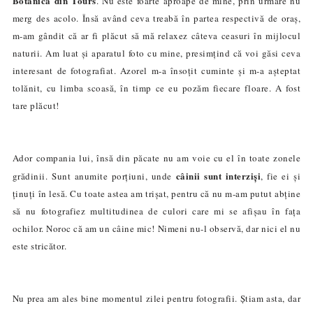
Botanică din Tours
. Nu este foarte aproape de mine, prin urmare nu
merg des acolo. Însă având ceva treabă în partea respectivă de oraș,
m-am gândit că ar fi plăcut să mă relaxe
z
câteva ceasuri în mijlocul
naturii. Am luat și aparatul foto cu mine, presimțind că voi găsi ceva
interesant de fotografiat. Azorel m-a însoțit cuminte și m-a așteptat
tolănit, cu limba scoasă, în timp ce eu pozăm fiecare floare. A fost
tare plăcut!
Ador compania lui, însă din păcate nu am voie cu el în toate zonele
câinii sunt interziși
grădinii. Sunt anumite porțiuni, unde
, fie ei și
ținuți în lesă. Cu toate astea am
tri
ș
at
, pentru că nu m-am putut abține
să nu fotografiez multitudinea de culori care mi se afișau în fața
ochilor. Noroc că am un câine mic! Nimeni nu-l observă, dar nici el nu
este stricător.
Nu prea am ales bine momentul zilei pentru fotografii. Știam asta, dar