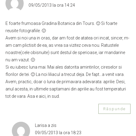
09/05/2013 la ora 14:24
E foarte frumoasa Gradina Botanica din Tours. 🙂 Si foarte
reusite fotografiile. 🙂
Avem si noi una in oras, dar am fost de atatea ori incat, sincer, m-
am cam plictisit de ea, as vrea sa vizitez ceva nou. Ratustele
noastre(cele obisnuite) sunt destul de sperioase, iar mandarine
nu am vazut. 🙁
Si eu iubesc luna mai. Mai ales datorita amintirilor, cireselor si
florilor de tei. 🙂 La noi liliacul a trecut deja. De fapt…a venit vara.
Avem, practic, doar o luna de primavara adevarata: aprilie. Desi,
anul acesta, in ultimele saptamani din aprilie au fost temperaturi
tot de vara. Asa e aici, in sud.
Răspunde
Larisa
a zis
09/05/2013 la ora 18:23