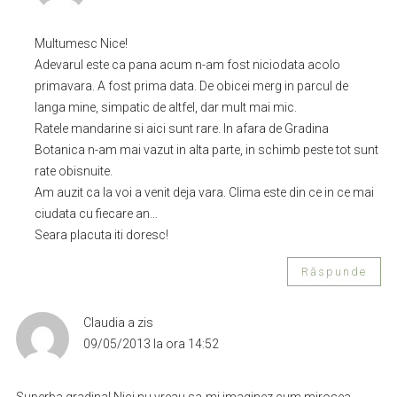
Multumesc Nice!
Adevarul este ca pana acum n-am fost niciodata acolo
primavara. A fost prima data. De obicei merg in parcul de
langa mine, simpatic de altfel, dar mult mai mic.
Ratele mandarine si aici sunt rare. In afara de Gradina
Botanica n-am mai vazut in alta parte, in schimb peste tot sunt
rate obisnuite.
Am auzit ca la voi a venit deja vara. Clima este din ce in ce mai
ciudata cu fiecare an…
Seara placuta iti doresc!
Răspunde
Claudia
a zis
09/05/2013 la ora 14:52