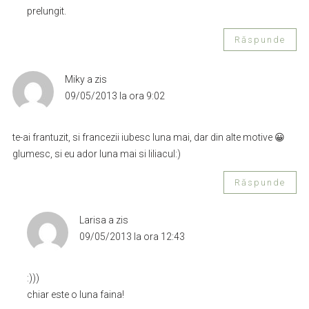
prelungit.
Răspunde
Miky
a zis
09/05/2013 la ora 9:02
te-ai frantuzit, si francezii iubesc luna mai, dar din alte motive 😀
glumesc, si eu ador luna mai si liliacul:)
Răspunde
Larisa
a zis
09/05/2013 la ora 12:43
:)))
chiar este o luna faina!