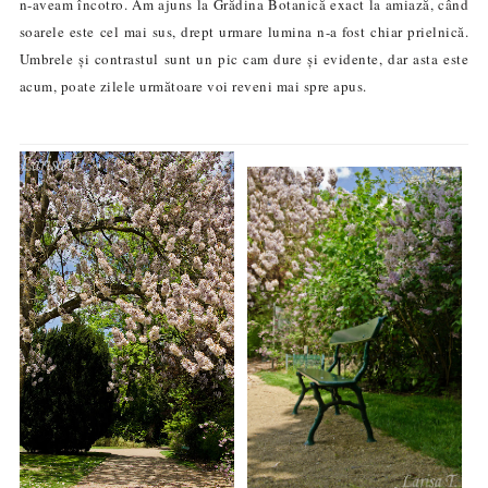
n-aveam încotro. Am ajuns la Grădina Botanică exact la amiază, când
soarele este cel mai sus, drept urmare lumina n-a fost chiar prielnică.
Umbrele și contrastul sunt un pic cam dure și evidente, dar asta este
acum, poate zilele următoare voi reveni mai spre apus.