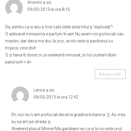
Anonim
a zis
09/05/2013 la ora 8:16
Da, pentru ca si aici a fost cald zilele asta totul a "explodat"!
O adevarat mireasma e parfum în aer! Nu avem noi portocali sau
maslini, dar daca ma duc la zoo, acolo este si pavilionul cu
tropice, cine stie!
O zi faina îti dores si un weekend minunat, si noi suntem liberi
pana luni! >:d<
Răspunde
Larisa
a zis
09/05/2013 la ora 12:42
Eh, nici eu n-am portocali decat la gradina botanica :)). As vrea
eu sa am pe strada :p.
Weekend placut Minnie! Ma gandeam eu ca si la voi este unul