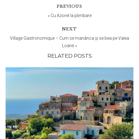
Reader
PREVIOUS
Interactions
«
Cu Azorel la plimbare
NEXT
Village Gastronomique – Cum se manânca și se bea pe Valea
Loarei
»
RELATED POSTS