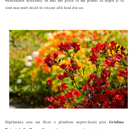
weekenduri relaxante. În mai îmi place să mă plimb, să raspir și să
simt mai mult decât în oricare altă lună din an.
Grădina
Săptămâna asta am făcut o plimbare neprevăzută prin