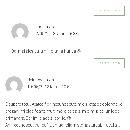
Răspunde
Larisa
a zis
12/05/2013 la ora 16:33
Da, mai ales ca la mine iarna-i lunga 🙁
Răspunde
Unknown
a zis
10/05/2013 la ora 10:50
E superb totul. Atatea flori necunoscute mie si atat de colorate…e
grozav. Imi plac foarte mult, mai ales ca si mie imi plac lunile de
primavara. Dar imi place si aprilie. 🙂
Am recunoscut trandafirul, magnolia, niste nasturasi, liliacul si …