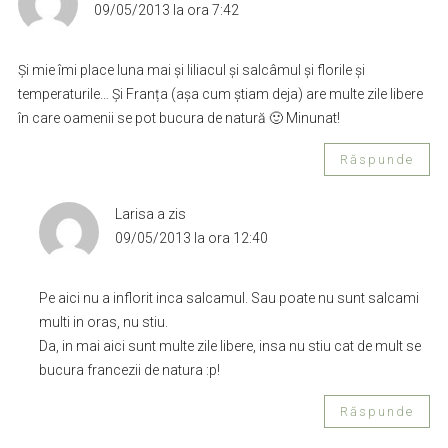
09/05/2013 la ora 7:42
Și mie îmi place luna mai și liliacul și salcâmul și florile și
temperaturile… Și Franța (așa cum știam deja) are multe zile libere
în care oamenii se pot bucura de natură 🙂 Minunat!
Răspunde
Larisa
a zis
09/05/2013 la ora 12:40
Pe aici nu a inflorit inca salcamul. Sau poate nu sunt salcami
multi in oras, nu stiu.
Da, in mai aici sunt multe zile libere, insa nu stiu cat de mult se
bucura francezii de natura :p!
Răspunde