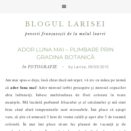
Skip
Skip
Skip
BLOGUL LARISEI
to
to
to
primary
main
primary
povesti franțuzești de la malul loarei
navigation
content
sidebar
ADOR LUNA MAI – PLIMBARE PRIN
GRADINA BOTANICĂ
In
FOTOGRAFIE
• by Larisa, 09/05/2013
Am mai spus-o deja, însă chiar dacă mă repet, vă zic cu mâna pe inimă
ador luna mai
că
! Ador mirosul ierbii proaspete și mirosul copacilor
abia înfrunziți. Iubesc multitudinea de flori colorate în toate
nuanțele. Mă încântă parfumul liliacului și al salcâmului și mă simt
bine când afară temperaturile sunt rezonabile. Îmi place să aștept
vara, să știu că urmează 3 luni de vreme caldă și apoi alte 3 de toamnă
colorată. În mai îmi place să-mi fac planuri de vacanță și de