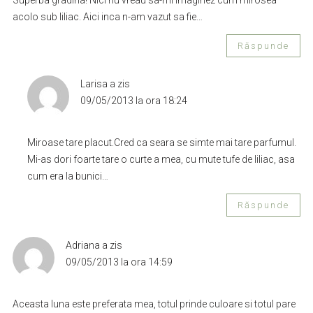
Superba gradina! Nici nu vreau sa-mi imaginez cum mirosea
acolo sub liliac. Aici inca n-am vazut sa fie…
Răspunde
Larisa
a zis
09/05/2013 la ora 18:24
Miroase tare placut.Cred ca seara se simte mai tare parfumul.
Mi-as dori foarte tare o curte a mea, cu mute tufe de liliac, asa
cum era la bunici…
Răspunde
Adriana
a zis
09/05/2013 la ora 14:59
Aceasta luna este preferata mea, totul prinde culoare si totul pare