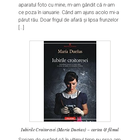
aparatul foto cu mine, m-am gândit că n-am
ce poza în ianuarie. Când am ajuns acolo mi-a
părut rău. Doar frigul de afară și lipsa frunzelor
[…]
Iubirile Croitoresei (María Dueñas) – cartea & filmul
Scriam de curând că în ultimul timp nu prea am