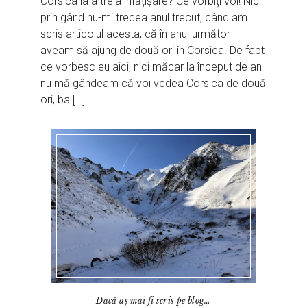
Corsica la a treia înfățișare? Ce vorbiți voi! Nici
prin gând nu-mi trecea anul trecut, când am
scris articolul acesta, că în anul următor
aveam să ajung de două ori în Corsica. De fapt
ce vorbesc eu aici, nici măcar la început de an
nu mă gândeam că voi vedea Corsica de două
ori, ba […]
Dacă aș mai fi scris pe blog…