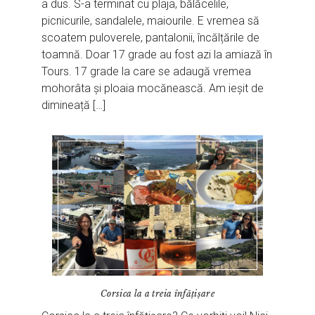
a dus. S-a terminat cu plaja, bălăcelile,
picnicurile, sandalele, maiourile. E vremea să
scoatem puloverele, pantalonii, încălțările de
toamnă. Doar 17 grade au fost azi la amiază în
Tours. 17 grade la care se adaugă vremea
mohorâta și ploaia mocănească. Am ieșit de
dimineață […]
Corsica la a treia înfățișare