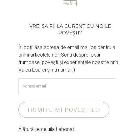
mult »
VREI SĂ FII LA CURENT CU NOILE
POVEȘTI?
Îți poți lăsa adresa de email mai jos pentru a
primi articolele noi. Scriu despre locuri
frumoase, povești și experiențele noastre prin
Valea Loarei și nu numai ;)
Adresă
email
TRIMITE-MI POVEȘTILE!
Alătură-te celuilalt abonat.