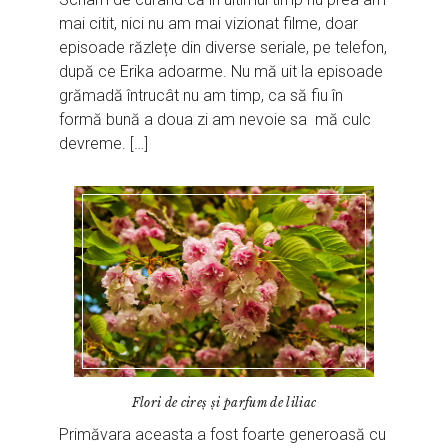
mai citit, nici nu am mai vizionat filme, doar
episoade răzlețe din diverse seriale, pe telefon,
după ce Erika adoarme. Nu mă uit la episoade
grămadă întrucât nu am timp, ca să fiu în
formă bună a doua zi am nevoie sa mă culc
devreme. […]
Flori de cireș și parfum de liliac
Primăvara aceasta a fost foarte generoasă cu