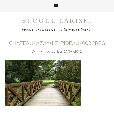
Skip
Skip
Skip
BLOGUL LARISEI
to
to
to
primary
main
primary
povesti franțuzești de la malul loarei
navigation
content
sidebar
CHATEAU+AZAY+LE+RIDEAU+008.JPEG
In
• by Larisa, 27/04/2012