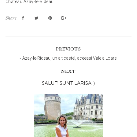
Chateau Azay-le-Rideau
Share
PREVIOUS
«
Azay-le-Rideau, un alt castel, aceeasi Vale a Loarei
NEXT
Bara
SALUT! SUNT LARISA :)
principală