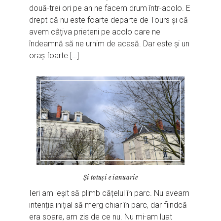
două-trei ori pe an ne facem drum într-acolo. E
drept că nu este foarte departe de Tours și că
avem câțiva prieteni pe acolo care ne
îndeamnă să ne urnim de acasă. Dar este și un
oraș foarte […]
Și totuși e ianuarie
Ieri am ieșit să plimb cățelul în parc. Nu aveam
intenția inițial să merg chiar în parc, dar fiindcă
era soare, am zis de ce nu. Nu mi-am luat