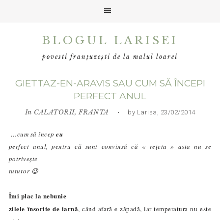
Skip
Skip
Skip
BLOGUL LARISEI
to
to
to
primary
main
primary
povesti franțuzești de la malul loarei
navigation
content
sidebar
GIETTAZ-EN-ARAVIS SAU CUM SĂ ÎNCEPI
PERFECT ANUL
In
CALATORII
,
FRANTA
• by Larisa, 23/02/2014
…cum să încep
eu
perfect anul, pentru că sunt convinsă că « rețeta » asta nu se
potrivește
tuturor 😉
Îmi plac la nebunie
zilele însorite de iarnă
, când afară e zăpadă, iar temperatura nu este