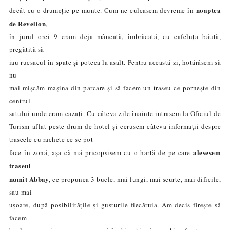
noaptea
decât cu o drumeție pe munte. Cum ne culcasem devreme în
de Revelion
,
în jurul orei 9 eram deja mâncată, îmbrăcată, cu cafeluța băută,
pregătită să
iau rucsacul în spate și poteca la asalt. Pentru această zi, hotărâsem să
nu
mai mișcăm mașina din parcare și să facem un traseu ce pornește din
centrul
satului unde eram cazați. Cu câteva zile înainte intrasem la Oficiul de
Turism aflat peste drum de hotel și cerusem câteva informații despre
traseele cu rachete ce se pot
alesesem
face în zonă, așa că mă pricopsisem cu o hartă de pe care
traseul
numit Abbay
, ce propunea 3 bucle, mai lungi, mai scurte, mai dificile,
sau mai
ușoare, după posibilitățile și gusturile fiecăruia. Am decis firește să
facem