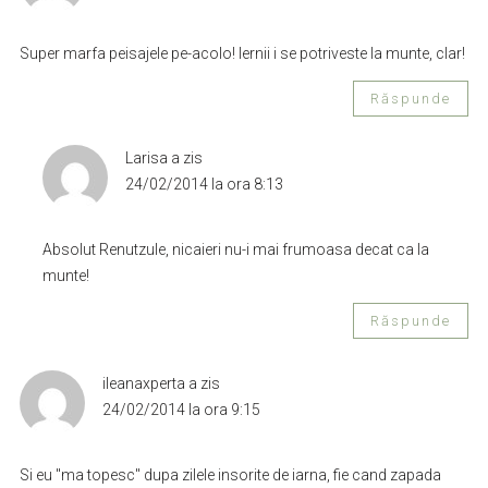
Super marfa peisajele pe-acolo! Iernii i se potriveste la munte, clar!
Răspunde
Larisa
a zis
24/02/2014 la ora 8:13
Absolut Renutzule, nicaieri nu-i mai frumoasa decat ca la
munte!
Răspunde
ileanaxperta
a zis
24/02/2014 la ora 9:15
Si eu "ma topesc" dupa zilele insorite de iarna, fie cand zapada