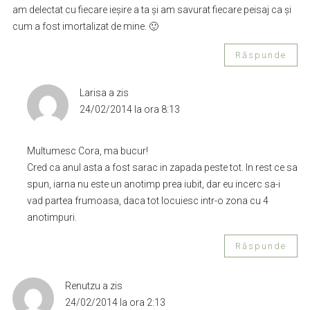
am delectat cu fiecare ieşire a ta şi am savurat fiecare peisaj ca şi
cum a fost imortalizat de mine. 🙂
Răspunde
Larisa
a zis
24/02/2014 la ora 8:13
Multumesc Cora, ma bucur!
Cred ca anul asta a fost sarac in zapada peste tot. In rest ce sa
spun, iarna nu este un anotimp prea iubit, dar eu incerc sa-i
vad partea frumoasa, daca tot locuiesc intr-o zona cu 4
anotimpuri.
Răspunde
Renutzu
a zis
24/02/2014 la ora 2:13