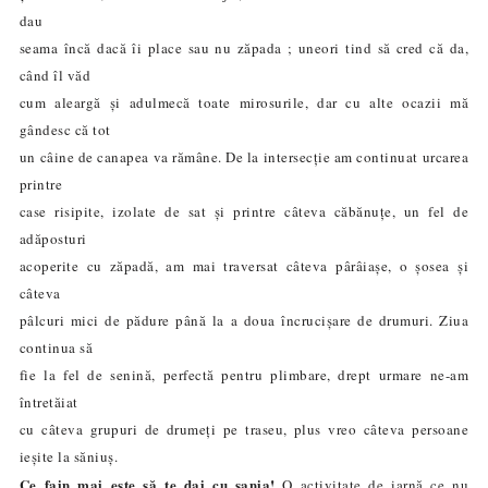
dau
seama încă dacă îi place sau nu zăpada ; uneori tind să cred că da,
când îl văd
cum aleargă și adulmecă toate mirosurile, dar cu alte ocazii mă
gândesc că tot
un câine de canapea va rămâne. De la intersecție am continuat urcarea
printre
case risipite, izolate de sat și printre câteva căbănuțe, un fel de
adăposturi
acoperite cu zăpadă, am mai traversat câteva pârâiașe, o șosea și
câteva
pâlcuri mici de pădure până la a doua încrucișare de drumuri. Ziua
continua să
fie la fel de senină, perfectă pentru plimbare, drept urmare ne-am
întretăiat
cu câteva grupuri de drumeți pe traseu, plus vreo câteva persoane
ieșite la săniuș.
Ce fain mai este să te dai cu sania!
O activitate de iarnă ce nu