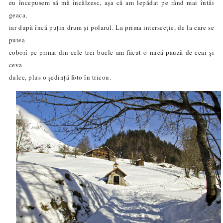
eu începusem să mă încălzesc, așa că am lepădat pe rând mai întâi
geaca,
iar după încă puțin drum și polarul. La prima intersecție, de la care se
putea
coborî pe prima din cele trei bucle am făcut o mică pauză de ceai și
ceva
dulce, plus o ședință foto în tricou.