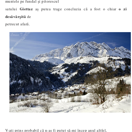
muntele pe fundal și pitorescul
Giettaz
o zi
satului
aș putea trage concluzia că a fost o chiar
desăvârșită
de
petrecut afară.
V-ați prins probabil că n-aș fi putut să-mi încep anul altfel,