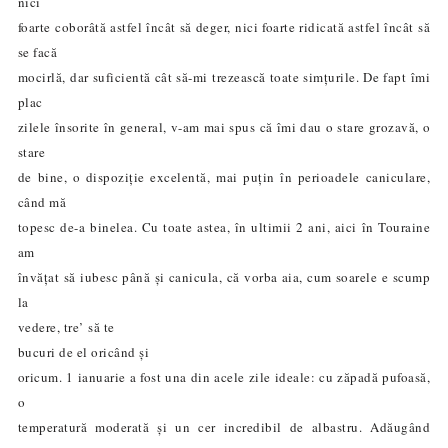
nici
foarte coborâtă astfel încât să deger, nici foarte ridicată
astfel încât
să
se facă
mocirlă, dar suficientă cât să-mi trezească toate simțurile. De fapt îmi
plac
zilele însorite în general, v-am mai spus că îmi dau o stare grozavă, o
stare
de bine, o dispoziție excelent
ă
, mai puțin în perioadele caniculare,
când mă
topesc de-a binelea. Cu toate astea, în ultimii 2 ani, aici în Touraine
am
învățat să iubesc până și canicula, că vorba aia, cum soarele e scump
la
vedere, tre’ să te
bucuri de el oricând și
oricum. 1 ianuarie a fost una din acele zile ideale: cu zăpadă pufoasă,
o
temperatură moderată și un cer incredibil de albastru. Adăugând