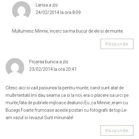
Larisa
a zis
24/02/2014 la ora 8:09
Multumesc Minnie, incerc sa ma bucur de ele si de munte.
Răspunde
Floarea bunica
a zis
23/02/2014 la ora 20:41
Citesc aici si vad pasiunea ta pentru munte, cand sunt atat de
multe tentatii.Imi dau seama ca si la noi, era o placere sa urci pe
munte,fata de putinele mijloace deatunci.Eu ,ca Minnie ,eram cu
Bucegii.Foarte frumoase aceste postari cu fotografii de top.Le-
am vazut si revazut.Sunt minunate!
Răspunde