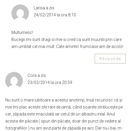
Larisa
a zis
24/02/2014 la ora 8:10
Multumesc!
Bucegii imi sunt dragi si mie si cred ca sunt muuntii prin care
am umblat cel mai mult. Cate amintiri frumoase am de acolo!
Răspunde
Cora
a zis
23/02/2014 la ora 20:59
Nu sunt o mare iubitoare a acestui anotimp, însă recunosc că şi
mie îmi plac aceste zile rare de iarnă, când soarele străluceşte pe
cer, zăpada este imaculată iar cerul de un albastru ireal. Anul
acesta din păcate ( spun din păcate, doar din punct de vedere al
fotografiilor ) nu am avut parte de zăpadă pe aici. Dar nu-i bai, m-