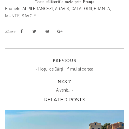
Toate călătoriile mele prin Franța
Etichete:
ALPII FRANCEZI
,
ARAVIS
,
CALATORII
,
FRANTA
,
MUNTE
,
SAVOIE
Share
Reader
PREVIOUS
Interactions
«
Hoțul de Cărți – filmul și cartea
NEXT
A venit…
»
RELATED POSTS