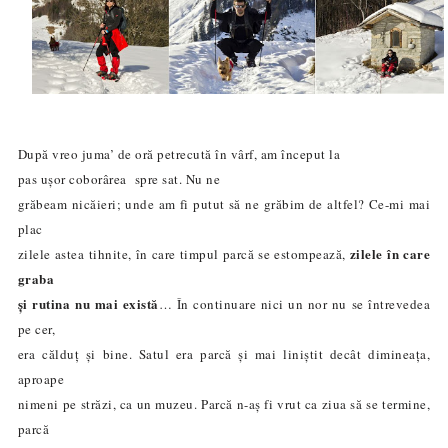
După vreo juma’ de oră petrecută în vârf, am început la
pas ușor coborârea spre sat. Nu ne
grăbeam nicăieri; unde am fi putut să ne grăbim de altfel? Ce-mi mai
plac
zilele în care
zilele astea tihnite, în care timpul parcă se estompează,
graba
și rutina nu mai exist
ă
… În continuare nici un nor nu se întrevedea
pe cer,
era călduț și bine. Satul era parcă și mai liniștit decât dimineața,
aproape
nimeni pe străzi, ca un muzeu. Parcă n-aș fi vrut ca ziua să se termine,
parcă