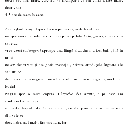
bucla cea mai mare, care nu vă închipuiți că era chiar foarte mare,
doar vreo
4-5 ore de mers în cerc.
Am bâjbâit iarăși după intrarea pe traseu, niște localnici
ne spuseseră că trebuie s-o luăm prin spatele
bulangeriei
, doar că în
sat erau
vreo două
bulangerii
aproape una lângă alta, dar n-a fost bai, până la
urmă
ne-am descurcat și am găsit marcajul, printre străduțele înguste ale
satului ce
dormita încă în negura dimineții. Ieșiți din buricul târgului, am trecut
Podul
Negru
spre o mică capelă,
Chapelle des Nants
, după care am
continuat urcarea pe
o coastă despădurită. Cu cât urcăm, cu atât panorama asupra satului
din vale se
deschidea mai mult. Era tare fain, iar