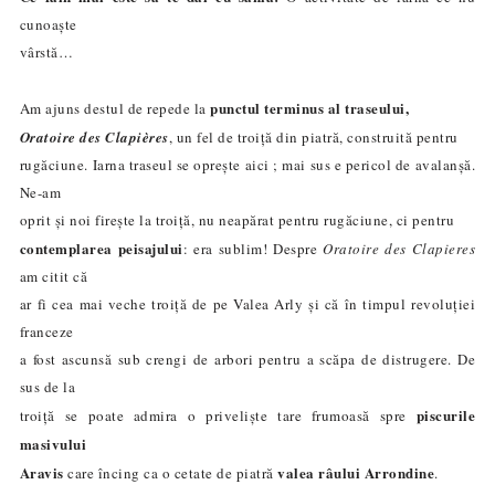
cunoaște
vârstă…
punctul terminus al traseului,
Am ajuns destul de repede la
Oratoire des Clapières
, un fel de troiță din piatră, construită pentru
rugăciune. Iarna traseul se oprește aici ; mai sus e pericol de avalanșă.
Ne-am
oprit și noi firește la troiță, nu neapărat pentru rugăciune, ci pentru
contemplarea peisajului
: era sublim! Despre
Oratoire des Clapieres
am citit că
ar fi cea mai veche troiță de pe Valea Arly și că în timpul revoluției
franceze
a fost ascunsă sub crengi de arbori pentru a scăpa de distrugere. De
sus de la
piscurile
troiță se poate admira o priveliște tare frumoasă spre
masivului
Aravis
valea râului Arrondine
care încing ca o cetate de piatră
.