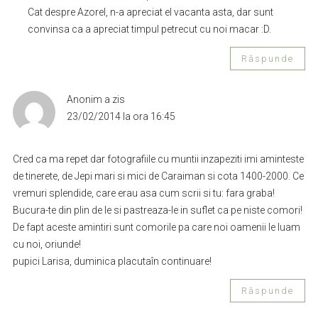
Cat despre Azorel, n-a apreciat el vacanta asta, dar sunt
convinsa ca a apreciat timpul petrecut cu noi macar :D.
Răspunde
Anonim
a zis
23/02/2014 la ora 16:45
Cred ca ma repet dar fotografiile cu muntii inzapeziti imi aminteste
de tinerete, de Jepi mari si mici de Caraiman si cota 1400-2000. Ce
vremuri splendide, care erau asa cum scrii si tu: fara graba!
Bucura-te din plin de le si pastreaza-le in suflet ca pe niste comori!
De fapt aceste amintiri sunt comorile pa care noi oamenii le luam
cu noi, oriunde!
pupici Larisa, duminica placutaîn continuare!
Răspunde