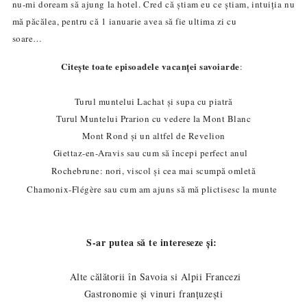
nu-mi doream să ajung la hotel. Cred că știam eu ce știam, intuiția nu
mă păcălea, pentru c
ă
1 ianuarie avea să fie ultima zi cu
soare…
Citește toate episoadele vacanței savoiarde
:
Turul muntelui Lachat și supa cu piatră
Turul Muntelui Prarion cu vedere la Mont Blanc
Mont Rond și un altfel de Revelion
Giettaz-en-Aravis sau cum să începi perfect anul
Rochebrune: nori, viscol și cea mai scumpă omletă
Chamonix-Flégère sau cum am ajuns să mă plictisesc la munte
S-ar putea să te intereseze și:
Alte călătorii în Savoia si Alpii Francezi
Gastronomie și vinuri franțuzești