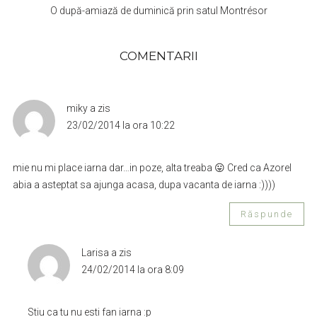
O după-amiază de duminică prin satul Montrésor
COMENTARII
miky
a zis
23/02/2014 la ora 10:22
mie nu mi place iarna dar…in poze, alta treaba 😛 Cred ca Azorel
abia a asteptat sa ajunga acasa, dupa vacanta de iarna :))))
Răspunde
Larisa
a zis
24/02/2014 la ora 8:09
Stiu ca tu nu esti fan iarna :p