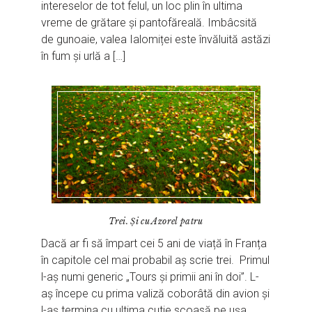
intereselor de tot felul, un loc plin în ultima
vreme de grătare și pantofăreală. Imbâcsită
de gunoaie, valea Ialomiței este învăluită astăzi
în fum și urlă a […]
Trei. Și cu Azorel patru
Dacă ar fi să împart cei 5 ani de viață în Franța
în capitole cel mai probabil aș scrie trei. Primul
l-aș numi generic „Tours și primii ani în doi”. L-
aș începe cu prima valiză coborâtă din avion și
l-aș termina cu ultima cutie scoasă pe ușa