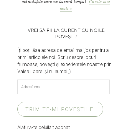
activitățile care ne bucură timpul
Citeste mai
mult »
VREI SĂ FII LA CURENT CU NOILE
POVEȘTI?
Îți poți lăsa adresa de email mai jos pentru a
primi articolele noi. Scriu despre locuri
frumoase, povești și experiențele noastre prin
Valea Loarei și nu numai ;)
Adresă
email
TRIMITE-MI POVEȘTILE!
Alătură-te celuilalt abonat.