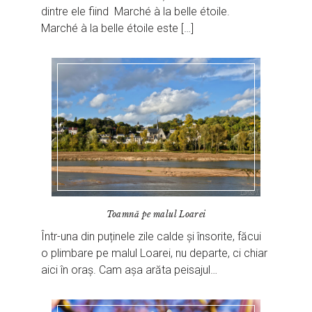
dintre ele fiind Marché à la belle étoile.
Marché à la belle étoile este […]
Toamnă pe malul Loarei
Într-una din puținele zile calde și însorite, făcui
o plimbare pe malul Loarei, nu departe, ci chiar
aici în oraș. Cam așa arăta peisajul…