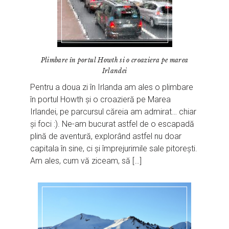
Plimbare în portul Howth si o croaziera pe marea
Irlandei
Pentru a doua zi în Irlanda am ales o plimbare
în portul Howth și o croazieră pe Marea
Irlandei, pe parcursul căreia am admirat… chiar
și foci :). Ne-am bucurat astfel de o escapadă
plină de aventură, explorând astfel nu doar
capitala în sine, ci și împrejurimile sale pitorești.
Am ales, cum vă ziceam, să […]