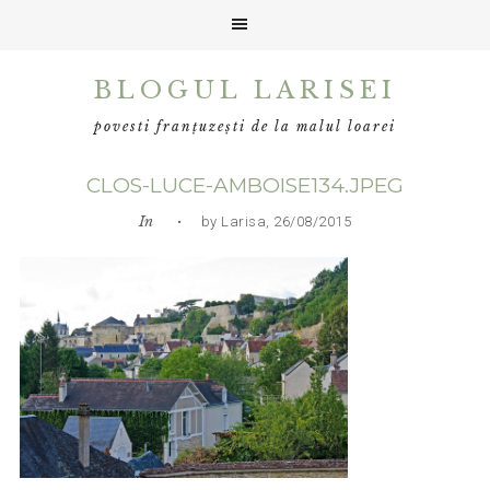
Skip
Skip
Skip
BLOGUL LARISEI
to
to
to
primary
main
primary
povesti franțuzești de la malul loarei
navigation
content
sidebar
CLOS-LUCE-AMBOISE134.JPEG
In
• by Larisa, 26/08/2015