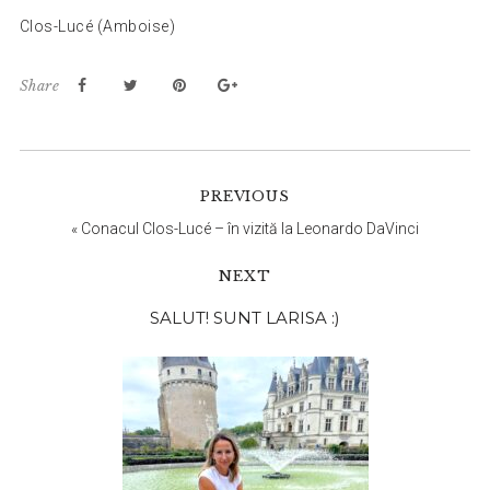
Clos-Lucé (Amboise)
Share
PREVIOUS
«
Conacul Clos-Lucé – în vizită la Leonardo DaVinci
NEXT
Bara
SALUT! SUNT LARISA :)
principală